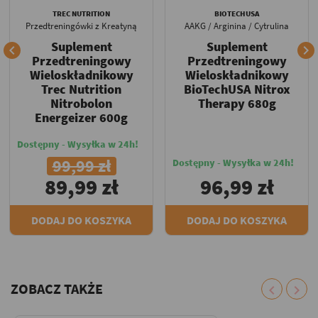
TREC NUTRITION
BIOTECHUSA
Przedtreningówki z Kreatyną
AAKG / Arginina / Cytrulina
Suplement
Suplement


Przedtreningowy
Przedtreningowy
Wieloskładnikowy
Wieloskładnikowy
Trec Nutrition
BioTechUSA Nitrox
Nitrobolon
Therapy 680g
Energeizer 600g
Dostępny - Wysyłka w 24h!
99,99 zł
Dostępny - Wysyłka w 24h!
89,99 zł
96,99 zł
DODAJ DO KOSZYKA
DODAJ DO KOSZYKA
ZOBACZ TAKŻE
chevron_left
chevron_right