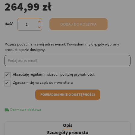
264,99 zł
Ilość
DODAJ DO KOSZYKA
Możesz podać nam swój adres e-mail. Powiadomimy Cię, gdy wybrany
produkt będzie dostępny.
Akceptuję
regulamin sklepu
i
politykę prywatności
.

Zgadzam się na zapis do newslettera

POWIADOM MNIE O DOSTĘPNOŚCI
Darmowa dostawa
local_shipping
Opis
Szczegóły produktu