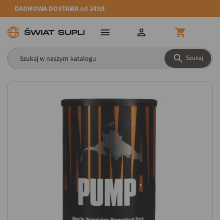
DARMOWA DOSTAWA od 249zł




Szukaj