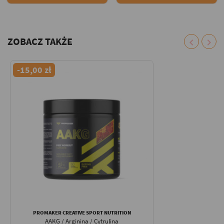
ZOBACZ TAKŻE
chevron_left
chevron_right
-15,00 zł
PROMAKER CREATIVE SPORT NUTRITION
AAKG / Arginina / Cytrulina