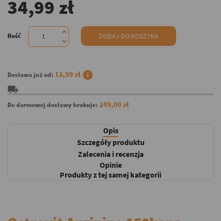
34,99 zł
Ilość
DODAJ DO KOSZYKA
info
13,99 zł
Dostawa już od:
local_shipping
249,00 zł
Do darmowej dostawy brakuje:
Opis
Szczegóły produktu
Zalecenia i recenzja
Opinie
Produkty z tej samej kategorii