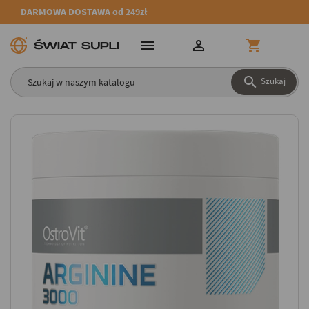
DARMOWA DOSTAWA od 249zł




Szukaj