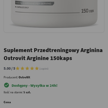
Suplement Przedtreningowy Arginina
Ostrovit Arginine 150kaps
5.00 / 5
1 opinii
Producent:
OstroVit
check_circle
Dostępny - Wysyłka w 24h!
Ilość na stanie:
5 szt.
Cena