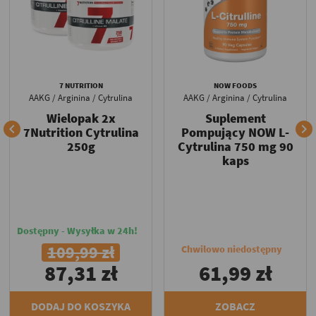
7 NUTRITION
NOW FOODS
AAKG / Arginina / Cytrulina
AAKG / Arginina / Cytrulina
Wielopak 2x
Suplement


7Nutrition Cytrulina
Pompujący NOW L-
250g
Cytrulina 750 mg 90
kaps
Dostępny - Wysyłka w 24h!
109,99 zł
Chwilowo niedostępny
87,31 zł
61,99 zł
DODAJ DO KOSZYKA
ZOBACZ