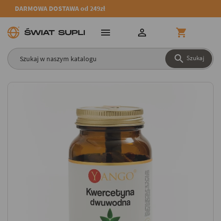
DARMOWA DOSTAWA od 249zł




Szukaj