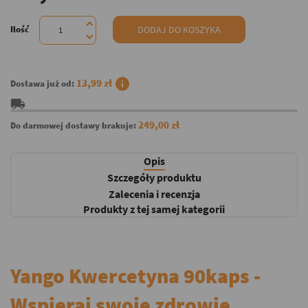
Ilość
DODAJ DO KOSZYKA
info
13,99 zł
Dostawa już od:
local_shipping
249,00 zł
Do darmowej dostawy brakuje:
Opis
Szczegóły produktu
Zalecenia i recenzja
Produkty z tej samej kategorii
Yango Kwercetyna 90kaps -
Wspieraj swoje zdrowie