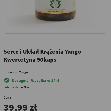
Serce i Układ Krążenia Yango
Kwercetyna 90kaps
Producent:
Yango
check_circle
Dostępny - Wysyłka w 24h!
Ilość na stanie:
5 szt.
Cena
39,99 zł