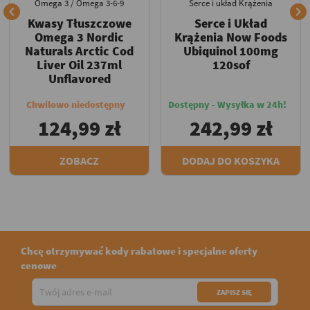
Omega 3 / Omega 3-6-9
Serce i układ Krążenia


Kwasy Tłuszczowe
Serce i Układ
Omega 3 Nordic
Krążenia Now Foods
Naturals Arctic Cod
Ubiquinol 100mg
Liver Oil 237ml
120sof
Unflavored
Chwilowo niedostępny
Dostępny - Wysyłka w 24h!
124,99 zł
242,99 zł
ZOBACZ
DODAJ DO KOSZYKA
Chcę otrzymywać kody rabatowe i specjalne oferty
cenowe