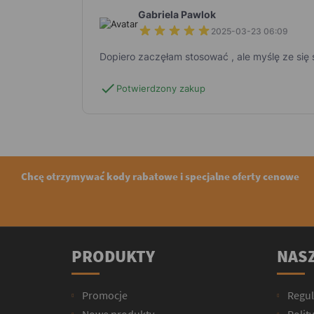
Gabriela Pawlok
2025-03-23 06:09
Dopiero zaczęłam stosować , ale myślę ze się 
check
Potwierdzony zakup
Chcę otrzymywać kody rabatowe i specjalne oferty cenowe
PRODUKTY
NASZ
Promocje
Regu
Nowe produkty
Polit