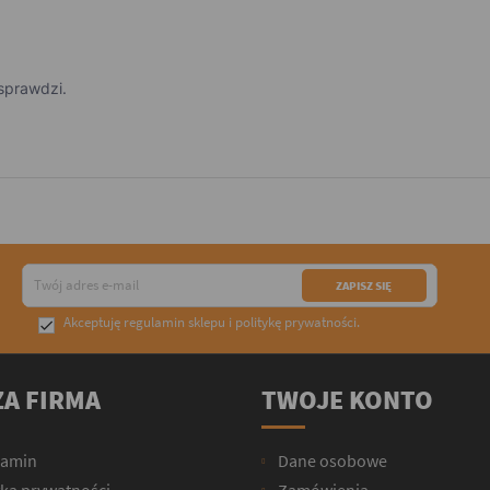
sprawdzi.
Akceptuję
regulamin sklepu
i
politykę prywatności
.

A FIRMA
TWOJE KONTO
lamin
Dane osobowe
yka prywatności
Zamówienia