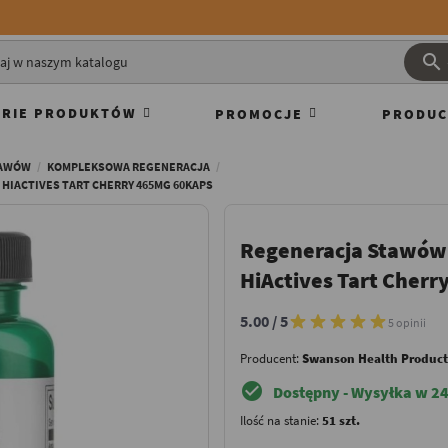

RIE PRODUKTÓW
PROMOCJE
PRODUC
TAWÓW
KOMPLEKSOWA REGENERACJA
IACTIVES TART CHERRY 465MG 60KAPS
Regeneracja Stawów
HiActives Tart Cher
5.00 / 5
5 opinii
Producent:
Swanson Health Product
check_circle
Dostępny - Wysyłka w 24
Ilość na stanie:
51 szt.