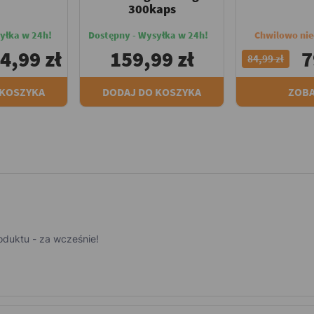
300kaps
yłka w 24h!
Dostępny - Wysyłka w 24h!
Chwilowo ni
4,99 zł
159,99 zł
7
84,99 zł
 KOSZYKA
DODAJ DO KOSZYKA
ZOB
roduktu - za wcześnie!