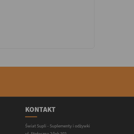
KONTAKT
Świat Supli - Suplementy i odżywki
ul. Stołeczna 2/lok 102