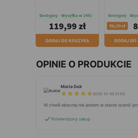
Dostępny - Wysyłka w 24h!
Dostępny - Wys
119,99 zł
8
96,39 zł
DODAJ DO KOSZYKA
DODAJ DO
OPINIE O PRODUKCIE
Maria Duk
2025-10-05 21:05
W chwili obecnej nie jestem w stanie ocenić p
check
Potwierdzony zakup