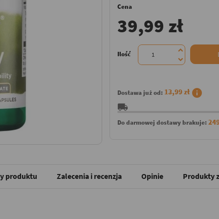
Cena
39,99 zł
Ilość
info
13,99 zł
Dostawa już od:
local_shipping
249
Do darmowej dostawy brakuje:
y produktu
Zalecenia i recenzja
Opinie
Produkty z