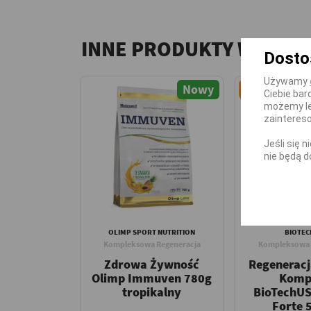
INNE PRODUKTY W TEJ 
Dosto
Używamy
Nowy
-11,40 zł
Ciebie bar
możemy le
zainteres
Jeśli się 
nie będą d
OLIMP SPORT NUTRITION
BIOTEC
Kompleksowa Regeneracja
Kompleksowa 
Zdrowa Żywność
Regenerac
Olimp Immuven 780g
Komp
tropikalny
BioTechUS
Forte 