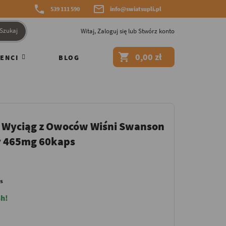


539 111 590
info@swiatsupli.pl
Szukaj
Witaj,
Zaloguj się
lub
Stwórz konto

0,00 zł
ENCI
BLOG
 Wyciąg z Owoców Wiśni Swanson
ry 465mg 60kaps
s
h!