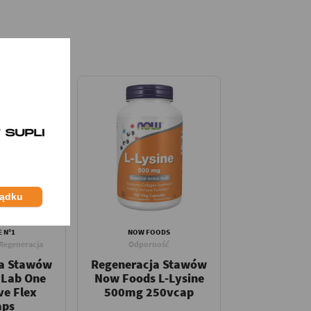
ządku
 N°1
NOW FOODS
Regeneracja
Odporność
ja Stawów
Regeneracja Stawów
 Lab One
Now Foods L-Lysine
ve Flex
500mg 250vcap
aps