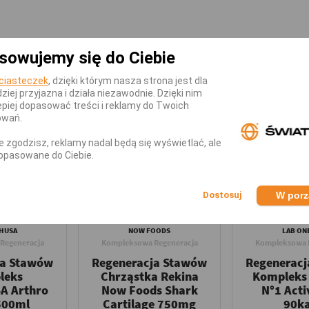
KATEGORII
sowujemy się do Ciebie
ciasteczek
, dzięki którym nasza strona jest dla
-5,00 zł
dziej przyjazna i działa niezawodnie. Dzięki nim
piej dopasować treści i reklamy do Twoich
owań.
nie zgodzisz, reklamy nadal będą się wyświetlać, ale
opasowane do Ciebie.
W por
HUSA
NOW FOODS
LAB ONE
Regeneracja
Kompleksowa Regeneracja
Kompleksowa 
ja Stawów
Regeneracja Stawów
Regenerac
leks
Chrząstka Rekina
Kompleks
A Arthro
Now Foods Shark
N°1 Acti
500ml
Cartilage 750mg
90k