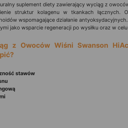
uralny suplement diety zawierający wyciąg z owocó
enie struktur kolagenu w tkankach łącznych. 
noidów wspomagające działanie antyoksydacyjnych. D
i jako wsparcie regeneracji po wysiłku oraz w celu
iąg z Owoców Wiśni Swanson HiAct
pić?
yczność stawów
snu
ingową
mi