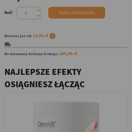
Ilość
DODAJ DO KOSZYKA
info
13,99 zł
Dostawa już od:
local_shipping
249,00 zł
Do darmowej dostawy brakuje:
NAJLEPSZE EFEKTY
OSIĄGNIESZ ŁĄCZĄC