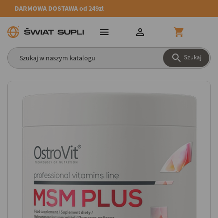
DARMOWA DOSTAWA od 249zł




Szukaj