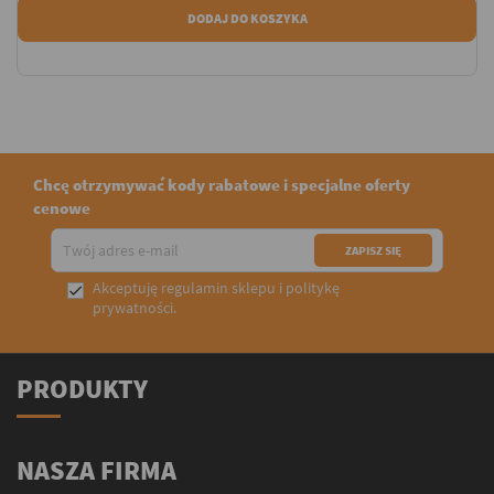
DODAJ DO KOSZYKA
Chcę otrzymywać kody rabatowe i specjalne oferty
cenowe
Akceptuję
regulamin sklepu
i
politykę

prywatności
.
PRODUKTY
NASZA FIRMA