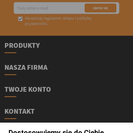
Akceptuję
regulamin sklepu
i
politykę

prywatności
.
PRODUKTY
NASZA FIRMA
TWOJE KONTO
KONTAKT
Świat Supli - Suplementy i odżywki
Dostosowujemy się do Ciebie