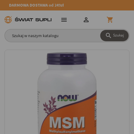
DARMOWA DOSTAWA od 249zł




Szukaj