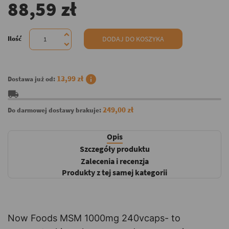
88,59 zł
Ilość
DODAJ DO KOSZYKA
info
13,99 zł
Dostawa już od:
local_shipping
249,00 zł
Do darmowej dostawy brakuje:
Opis
Szczegóły produktu
Zalecenia i recenzja
Produkty z tej samej kategorii
Now Foods MSM 1000mg 240vcaps- to