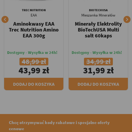
TREC NUTRITION
BIOTECHUSA
EAA
Mieszanka Minerałów


Aminokwasy EAA
Minerały Elektrolity
Trec Nutrition Amino
BioTechUSA Multi
EAA 300g
salt 60kaps
Dostępny - Wysyłka w 24h!
Dostępny - Wysyłka w 24h!
48,99 zł
34,99 zł
43,99 zł
31,99 zł
DODAJ DO KOSZYKA
DODAJ DO KOSZYKA
Chcę otrzymywać kody rabatowe i specjalne oferty
cenowe