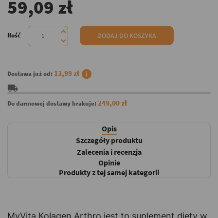
59,09 zł
Ilość
DODAJ DO KOSZYKA
info
13,99 zł
Dostawa już od:
local_shipping
249,00 zł
Do darmowej dostawy brakuje:
Opis
Szczegóły produktu
Zalecenia i recenzja
Opinie
Produkty z tej samej kategorii
MyVita Kolagen Arthro jest to suplement diety w