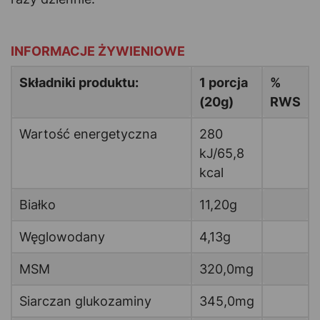
-
INFORMACJE ŻYWIENIOWE
Składniki produktu:
1 porcja
%
(20g)
RWS
Wartość energetyczna
280
kJ/65,8
kcal
Białko
11,20g
Węglowodany
4,13g
MSM
320,0mg
Siarczan glukozaminy
345,0mg