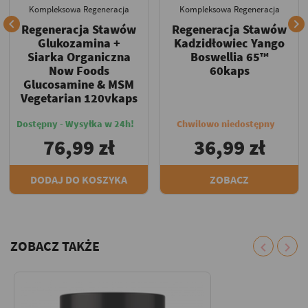
Kompleksowa Regeneracja
Kompleksowa Regeneracja


Regeneracja Stawów
Regeneracja Stawów
Glukozamina +
Kadzidłowiec Yango
Siarka Organiczna
Boswellia 65™
Now Foods
60kaps
Glucosamine & MSM
Vegetarian 120vkaps
Dostępny - Wysyłka w 24h!
Chwilowo niedostępny
76,99 zł
36,99 zł
DODAJ DO KOSZYKA
ZOBACZ
ZOBACZ TAKŻE
chevron_left
chevron_right