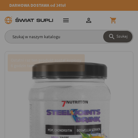
DARMOWA DOSTAWA od 249zł




Szukaj