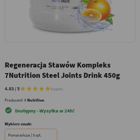
Regeneracja Stawów Kompleks
7Nutrition Steel Joints Drink 450g
4.83 / 5
6 opinii
Producent:
7 Nutrition
check_circle
Dostępny - Wysyłka w 24h!
Wybierz smak: