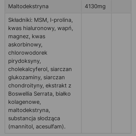
Maltodekstryna
4130mg
Składniki: MSM, l-prolina,
kwas hialuronowy, wapń,
magnez, kwas
askorbinowy,
chlorowodorek
pirydoksyny,
cholekalcyferol, siarczan
glukozaminy, siarczan
chondroityny, ekstrakt z
Boswellia Serrata, białko
kolagenowe,
maltodekstryna,
substancja słodząca
(mannitol, acesulfam).