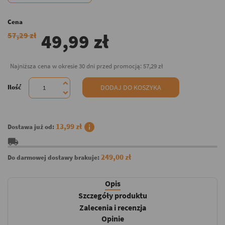
Cena
49,99 zł
57,29 zł
Najniższa cena w okresie 30 dni przed promocją:
57,29 zł
Ilość
DODAJ DO KOSZYKA
info
13,99 zł
Dostawa już od:
local_shipping
249,00 zł
Do darmowej dostawy brakuje:
Opis
Szczegóły produktu
Zalecenia i recenzja
Opinie