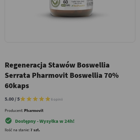
Regeneracja Stawów Boswellia
Serrata Pharmovit Boswellia 70%
60kaps
5.00 / 5
6 opinii
Producent:
Pharmovit
check_circle
Dostępny - Wysyłka w 24h!
Ilość na stanie:
7 szt.