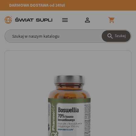
DARMOWA DOSTAWA od 249zł




Szukaj