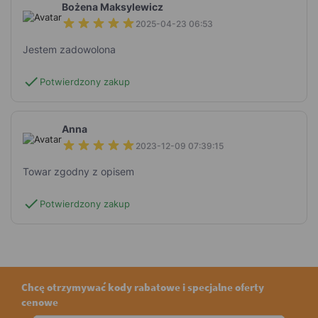
Bożena Maksylewicz
2025-04-23 06:53
Jestem zadowolona
check
Potwierdzony zakup
Anna
2023-12-09 07:39:15
Towar zgodny z opisem
check
Potwierdzony zakup
Chcę otrzymywać kody rabatowe i specjalne oferty
cenowe