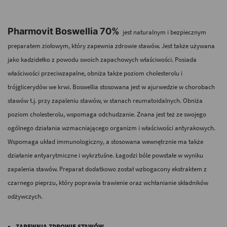
Pharmovit Boswellia 70%
jest naturalnym i bezpiecznym
preparatem ziołowym, który zapewnia zdrowie stawów. Jest także używana
jako kadzidełko z powodu swoich zapachowych właściwości. Posiada
właściwości przeciwzapalne, obniża także poziom cholesterolu i
trójglicerydów we krwi. Boswellia stosowana jest w ajurwedzie w chorobach
stawów t.j. przy zapaleniu stawów, w stanach reumatoidalnych. Obniża
poziom cholesterolu, wspomaga odchudzanie. Znana jest też ze swojego
ogólnego działania wzmacniającego organizm i właściwości antyrakowych.
Wspomaga układ immunologiczny, a stosowana wewnętrznie ma także
działanie antyarytmiczne i wykrztuśne. Łagodzi bóle powstałe w wyniku
zapalenia stawów. Preparat dodatkowo został wzbogacony ekstraktem z
czarnego pieprzu, który poprawia trawienie oraz wchłanianie składników
odżywczych.
ZAPEWNIA ZDROWIE STAWÓW