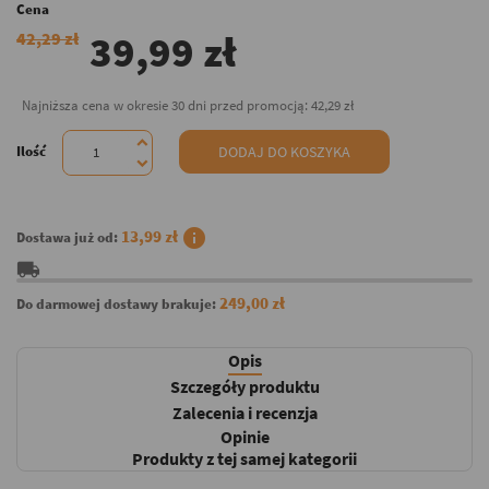
Cena
39,99 zł
42,29 zł
Najniższa cena w okresie 30 dni przed promocją:
42,29 zł
Ilość
DODAJ DO KOSZYKA
info
13,99 zł
Dostawa już od:
local_shipping
249,00 zł
Do darmowej dostawy brakuje:
Opis
Szczegóły produktu
Zalecenia i recenzja
Opinie
Produkty z tej samej kategorii