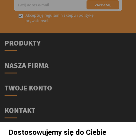
Akceptuję
regulamin sklepu
i
politykę

prywatności
.
PRODUKTY
NASZA FIRMA
TWOJE KONTO
KONTAKT
Świat Supli - Suplementy i odżywki
Dostosowujemy się do Ciebie
ul. Stołeczna 2/lok 102