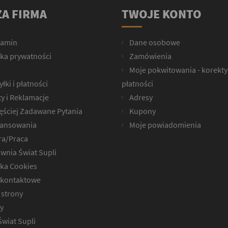
A FIRMA
TWOJE KONTO
lamin
Dane osobowe
yka prywatności
Zamówienia
Moje pokwitowania - korekty
łki i płatności
płatności
y i Reklamacje
Adresy
ęściej Zadawane Pytania
Kupony
ansowania
Moje powiadomienia
ra/Praca
wnia Świat Supli
yka Cookies
kontaktowe
strony
y
Świat Supli