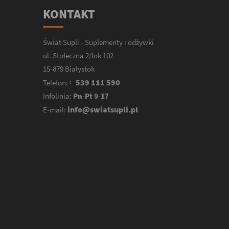
KONTAKT
Świat Supli - Suplementy i odżywki
ul. Stołeczna 2/lok 102
15-879 Białystok
539 111 590
Telefon:
Infolinia:
Pn-Pt 9-17
info@swiatsupli.pl
E-mail: