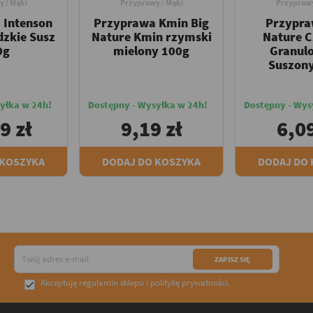
 / Mąki
Przyprawy / Mąki
Przyprawy
 Intenson
Przyprawa Kmin Big
Przypra
dzkie Susz
Nature Kmin rzymski
Nature 
0g
mielony 100g
Granul
Suszon
yłka w 24h!
Dostępny - Wysyłka w 24h!
Dostępny - Wys
9 zł
9,19 zł
6,09
 KOSZYKA
DODAJ DO KOSZYKA
DODAJ DO
Akceptuję
regulamin sklepu
i
politykę prywatności
.
