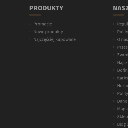
PRODUKTY
NASZ
Promocje
Regu
Nowe produkty
Polit
Najczęściej kupowane
O nas
Przesy
Zwrot
Najcz
Dofin
Karie
Hurto
Polit
Dane 
Mapa 
Sklep
Blog 