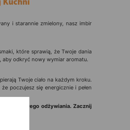
j Kuchni
any i starannie zmielony, nasz imbir
maki, które sprawią, że Twoje dania
a, aby odkryć nowy wymiar aromatu.
pierają Twoje ciało na każdym kroku.
że poczujesz się energicznie i pełen
ści i zdrowego odżywiania. Zacznij