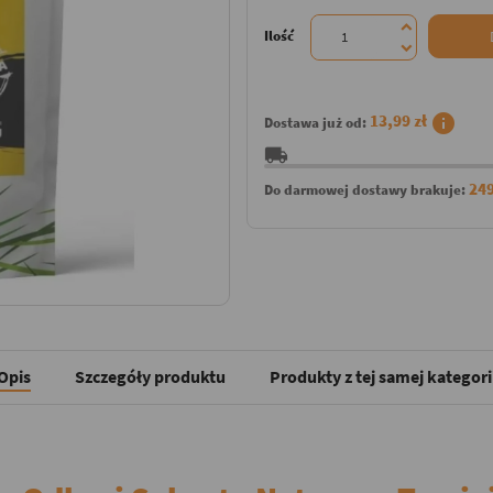
Ilość
info
13,99 zł
Dostawa już od:
local_shipping
249
Do darmowej dostawy brakuje:
Opis
Szczegóły produktu
Produkty z tej samej kategori