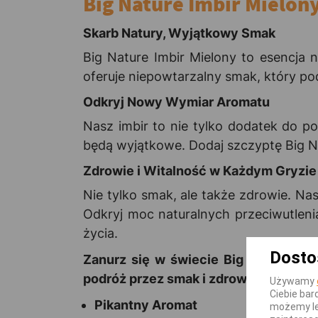
Big Nature Imbir Mielon
Skarb Natury, Wyjątkowy Smak
Big Nature Imbir Mielony to esencja n
oferuje niepowtarzalny smak, który po
Odkryj Nowy Wymiar Aromatu
Nasz imbir to nie tylko dodatek do p
będą wyjątkowe. Dodaj szczyptę Big N
Zdrowie i Witalność w Każdym Gryzie
Nie tylko smak, ale także zdrowie. Na
Odkryj moc naturalnych przeciwutlenia
życia.
Dosto
Zanurz się w świecie Big Nature Imb
podróż przez smak i zdrowie już teraz
Używamy
Ciebie bar
Pikantny Aromat
możemy le