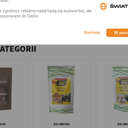
owań.
dbije Twoje potrawy
nie zgodzisz, reklamy nadal będą się wyświetlać, ale
opasowane do Ciebie.
W por
KATEGORII
SON
BIG NATURE
BIG NA