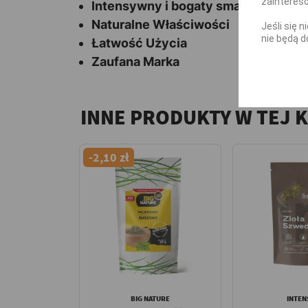
zainteres
Intensywny i bogaty smak, który po
Naturalne Właściwości
Jeśli się 
nie będą d
Łatwość Użycia
Zaufana Marka
INNE PRODUKTY W TEJ 
-2,10 zł
BIG NATURE
INTEN