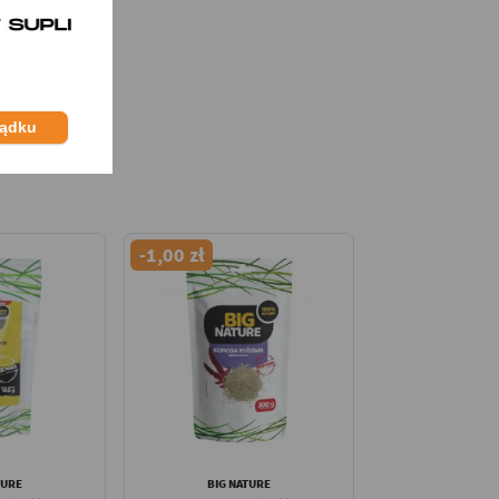
ządku
-1,00 zł
TURE
BIG NATURE