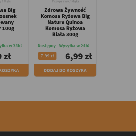
 / Mąki
Przyprawy / Mąki
wa Big
Zdrowa Żywność
Czosnek
Komosa Ryżowa Big
owany
Nature Quinoa
y 100g
Komosa Ryżowa
Biała 300g
yłka w 24h!
Dostępny - Wysyłka w 24h!
 zł
6,99 zł
7,99 zł
 KOSZYKA
DODAJ DO KOSZYKA