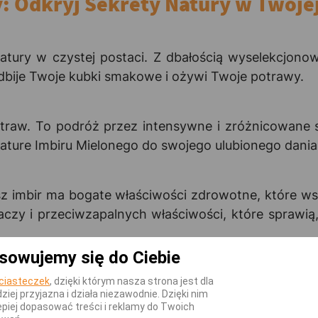
y: Odkryj Sekrety Natury w Twoje
atury w czystej postaci. Z dbałością wyselekcjonow
dbije Twoje kubki smakowe i ożywi Twoje potrawy.
otraw. To podróż przez intensywne i zróżnicowane s
ature Imbiru Mielonego do swojego ulubionego dani
sz imbir ma bogate właściwości zdrowotne, które ws
czy i przeciwzapalnych właściwości, które sprawią, 
sowujemy się do Ciebie
iru Mielonego i pozwól sobie na chwilę przyjemno
!
ciasteczek
, dzięki którym nasza strona jest dla
dziej przyjazna i działa niezawodnie. Dzięki nim
piej dopasować treści i reklamy do Twoich