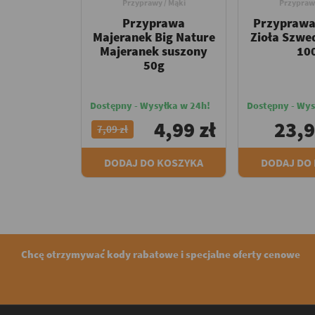
Przyprawy / Mąki
Przyprawy
Przyprawa
Przyprawa
Majeranek Big Nature
Zioła Szwe
Majeranek suszony
10
50g
Dostępny - Wysyłka w 24h!
Dostępny - Wys
4,99 zł
23,9
7,09 zł
DODAJ DO KOSZYKA
DODAJ DO
Chcę otrzymywać kody rabatowe i specjalne oferty cenowe