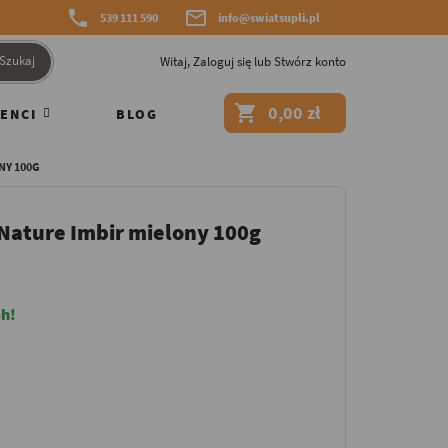


539 111 590
info@swiatsupli.pl
Szukaj
Witaj,
Zaloguj się
lub
Stwórz konto

0,00 zł
ENCI
BLOG
NY 100G
 Nature Imbir mielony 100g
h!