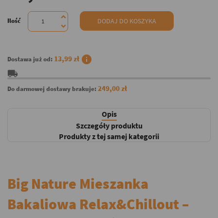
Ilość
DODAJ DO KOSZYKA
info
13,99 zł
Dostawa już od:
local_shipping
249,00 zł
Do darmowej dostawy brakuje:
Opis
Szczegóły produktu
Produkty z tej samej kategorii
Big Nature Mieszanka
Bakaliowa Relax&Chillout –