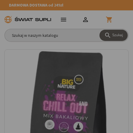
DARMOWA DOSTAWA od 249zł




Szukaj