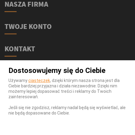
NASZA FIRMA
TWOJE KONTO
KONTAKT
Świat Supli - Suplementy i odżywki
Dostosowujemy się do Ciebie
ul. Stołeczna 2/lok 102
15-879 Białystok
Używamy
ciasteczek
, dzięki którym nasza strona jest dla
Ciebie bardziej przyjazna i działa niezawodnie. Dzięki nim
539 111 590
Telefon:
możemy lepiej dopasować treści i reklamy do Twoich
Infolinia:
Pn-Pt 9-17
zainteresowań.
info@swiatsupli.pl
E-mail:
Jeśli się nie zgodzisz, reklamy nadal będą się wyświetlać, ale
nie będą dopasowane do Ciebie.
© Copyright 2026 Świat Supli - Suplementy i odżywki. All
Rights Reserved.