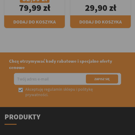
79,99 zł
29,90 zł
DODAJ DO KOSZYKA
DODAJ DO KOSZYKA
Chcę otrzymywać kody rabatowe i specjalne oferty
cenowe
Akceptuję
regulamin sklepu
i
politykę

prywatności
.
PRODUKTY