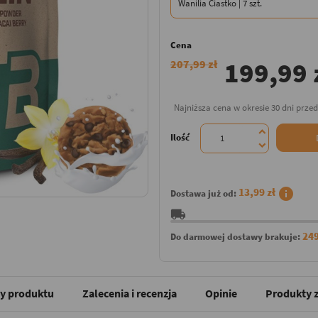
Cena
199,99 
207,99 zł
Najniższa cena w okresie 30 dni prze
Ilość
info
13,99 zł
Dostawa już od:
local_shipping
249
Do darmowej dostawy brakuje:
y produktu
Zalecenia i recenzja
Opinie
Produkty z