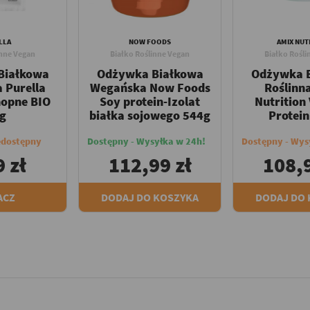
LLA
NOW FOODS
AMIX NUT
inne Vegan
Białko Roślinne Vegan
Białko Rośli
Białkowa
Odżywka Białkowa
Odżywka 
 Purella
Wegańska Now Foods
Roślinn
nopne BIO
Soy protein-Izolat
Nutrition 
g
białka sojowego 544g
Protei
edostępny
Dostępny - Wysyłka w 24h!
Dostępny - Wys
 zł
112,99 zł
108,9
ACZ
DODAJ DO KOSZYKA
DODAJ DO