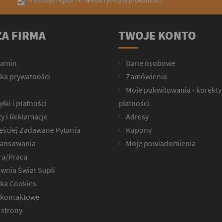
Akceptuję
regulamin sklepu
i
politykę prywatności
.

A FIRMA
TWOJE KONTO
lamin
Dane osobowe
yka prywatności
Zamówienia
Moje pokwitowania - korekty
łki i płatności
płatności
y i Reklamacje
Adresy
ęściej Zadawane Pytania
Kupony
ansowania
Moje powiadomienia
ra/Praca
wnia Świat Supli
yka Cookies
kontaktowe
strony