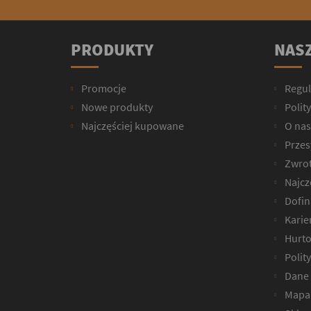
PRODUKTY
NASZ
Promocje
Regu
Nowe produkty
Polit
Najczęściej kupowane
O nas
Przesy
Zwrot
Najcz
Dofin
Karie
Hurto
Polit
Dane 
Mapa 