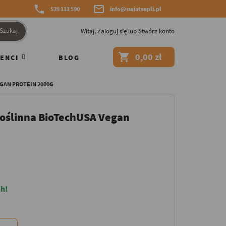


539 111 590
info@swiatsupli.pl
Szukaj
Witaj,
Zaloguj się
lub
Stwórz konto

0,00 zł
ENCI
BLOG
GAN PROTEIN 2000G
oślinna BioTechUSA Vegan
h!