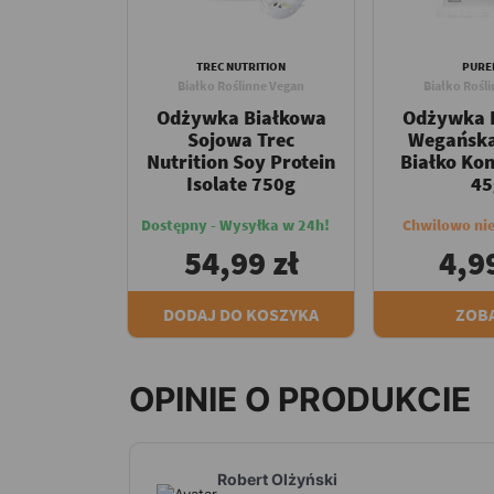
TREC NUTRITION
PURE
Białko Roślinne Vegan
Białko Rośl
Odżywka Białkowa
Odżywka 
Sojowa Trec
Wegańska
Nutrition Soy Protein
Białko Ko
Isolate 750g
45
Dostępny - Wysyłka w 24h!
Chwilowo ni
54,99 zł
4,99
DODAJ DO KOSZYKA
ZOB
OPINIE O PRODUKCIE
Robert Olżyński