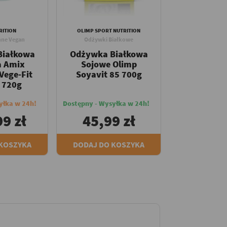
RITION
OLIMP SPORT NUTRITION
nne Vegan
Odżywki Białkowe
Białkowa
Odżywka Białkowa
a Amix
Sojowe Olimp
Vege-Fit
Soyavit 85 700g
n 720g
yłka w 24h!
Dostępny - Wysyłka w 24h!
9 zł
45,99 zł
 KOSZYKA
DODAJ DO KOSZYKA