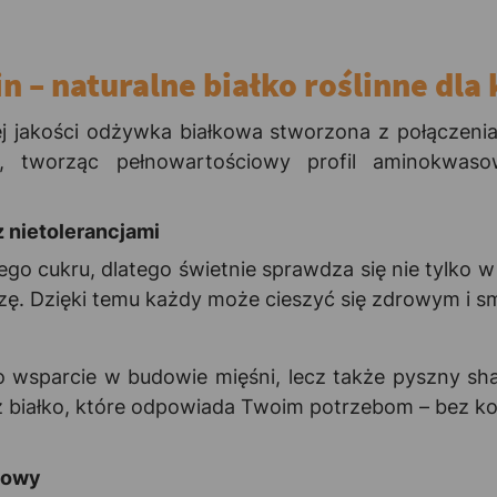
n – naturalne białko roślinne dla
j jakości odżywka białkowa stworzona z połączeni
ą, tworząc pełnowartościowy profil aminokwasow
z nietolerancjami
go cukru, dlatego świetnie sprawdza się nie tylko w 
ozę. Dzięki temu każdy może cieszyć się zdrowym i 
o wsparcie w budowie mięśni, lecz także pyszny sha
rz białko, które odpowiada Twoim potrzebom – bez k
sowy