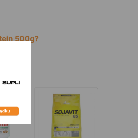
tein 500g?
apoju.
ządku