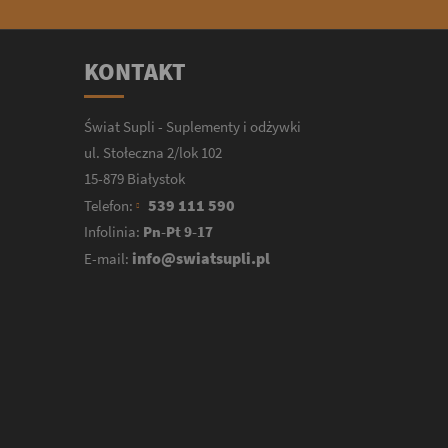
KONTAKT
Świat Supli - Suplementy i odżywki
ul. Stołeczna 2/lok 102
15-879 Białystok
539 111 590
Telefon:
Infolinia:
Pn-Pt 9-17
info@swiatsupli.pl
E-mail: