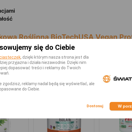
ncjami
ałość
kowa Roślinna BioTechUSA Vegan Pro
sowujemy się do Ciebie
 25g) rozpuścić w szklance wody, mleka lub innego n
ciasteczek
, dzięki którym nasza strona jest dla
dziej przyjazna i działa niezawodnie. Dzięki nim
piej dopasować treści i reklamy do Twoich
KATEGORII
owań.
nie zgodzisz, reklamy nadal będą się wyświetlać, ale
Nowy
Nowy
opasowane do Ciebie.
W por