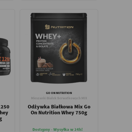
GO ON NUTRITION
Mieszanki Białek Serwatkowych MIX
1250
Odżywka Białkowa Mix Go
Whey
On Nutrition Whey 750g
g
Dostępny - Wysyłka w 24h!