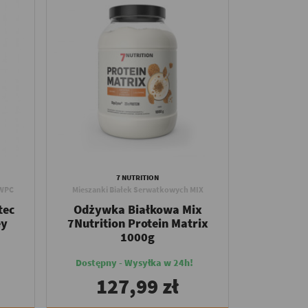
7 NUTRITION
 WPC
Mieszanki Białek Serwatkowych MIX
tec
Odżywka Białkowa Mix
ey
7Nutrition Protein Matrix
1000g
Dostępny - Wysyłka w 24h!
127,99 zł