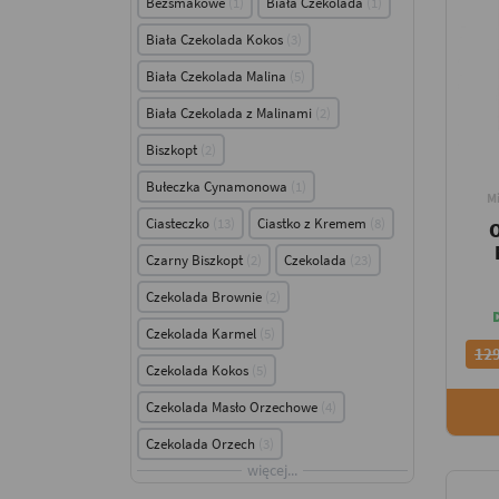
Bezsmakowe
1
Biała Czekolada
1
Biała Czekolada Kokos
3
Biała Czekolada Malina
5
Biała Czekolada z Malinami
2
Biszkopt
2
Bułeczka Cynamonowa
1
M
Ciasteczko
13
Ciastko z Kremem
8
Czarny Biszkopt
2
Czekolada
23
Czekolada Brownie
2
Czekolada Karmel
5
129
Czekolada Kokos
5
Czekolada Masło Orzechowe
4
Czekolada Orzech
3
więcej...