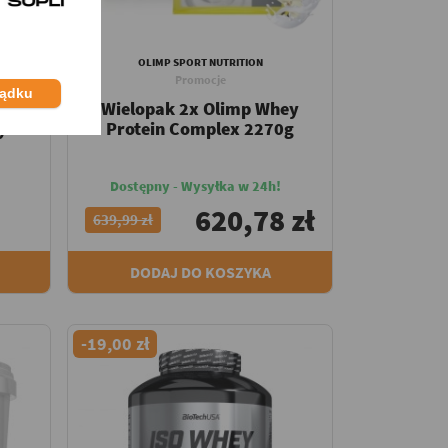
OLIMP SPORT NUTRITION
MIX
Promocje
ządku
ix
Wielopak 2x Olimp Whey
y
Protein Complex 2270g
Dostępny - Wysyłka w 24h!
620,78 zł
639,99 zł
DODAJ DO KOSZYKA
-19,00 zł