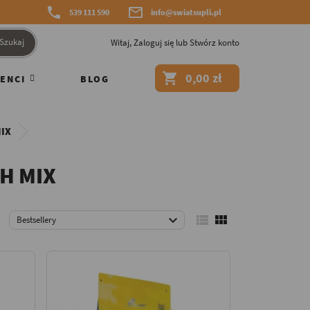


539 111 590
info@swiatsupli.pl
Szukaj
Witaj,
Zaloguj się
lub
Stwórz konto

0,00 zł
ENCI
BLOG
IX
H MIX



Bestsellery