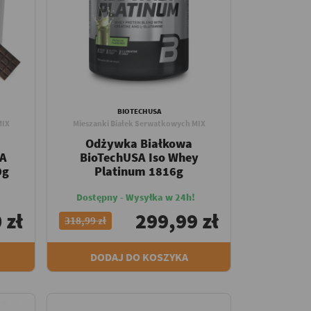
BIOTECHUSA
MIX
Mieszanki Białek Serwatkowych MIX
Odżywka Białkowa
SA
BioTechUSA Iso Whey
0g
Platinum 1816g
Dostępny - Wysyłka w 24h!
 zł
299,99 zł
318,99 zł
DODAJ DO KOSZYKA