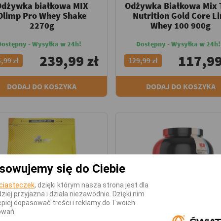
Odżywka białkowa MIX
Odżywka Białkowa Mix 
Olimp Pro Whey Shake
Nutrition Gold Core Li
2270g
Whey 100 900g
Dostępny - Wysyłka w 24h!
Dostępny - Wysyłka w 24h!
239,99 zł
117,99
,99 zł
129,99 zł
DODAJ DO KOSZYKA
DODAJ DO KOSZYKA
sowujemy się do Ciebie
ciasteczek
, dzięki którym nasza strona jest dla
dziej przyjazna i działa niezawodnie. Dzięki nim
piej dopasować treści i reklamy do Twoich
owań.