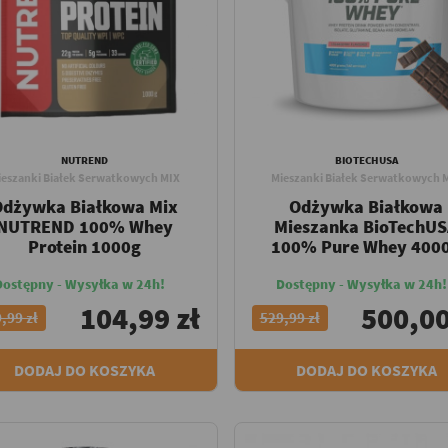
NUTREND
BIOTECHUSA
ieszanki Białek Serwatkowych MIX
Mieszanki Białek Serwatkowych 
Odżywka Białkowa Mix
Odżywka Białkowa
NUTREND 100% Whey
Mieszanka BioTechU
Protein 1000g
100% Pure Whey 400
Dostępny - Wysyłka w 24h!
Dostępny - Wysyłka w 24h!
104,99 zł
500,00
,99 zł
529,99 zł
DODAJ DO KOSZYKA
DODAJ DO KOSZYKA