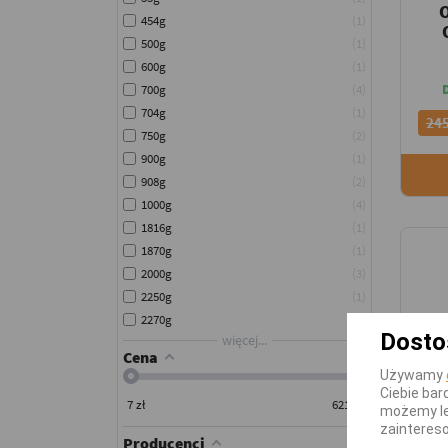
454g
1
500g
1
600g
1
700g
4
704g
1
245
750g
2
900g
1
908g
2
1000g
4
1816g
1
1870g
1
2000g
3
2250g
1
2270g
2
Dosto
więcej...
Cena
Używamy
Ciebie bar
7
zł
621
zł
możemy le
zainteres
Producenci