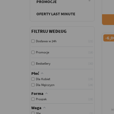
PROMOCJE
OFERTY LAST MINUTE
FILTRUJ WEDŁUG
-6,0
Dostawa w 24h
21
Promocje
18
Bestsellery
30
Płeć
Dla Kobiet
28
Dla Mężczyzn
28
Forma
Proszek
28
Waga
M
35g
1