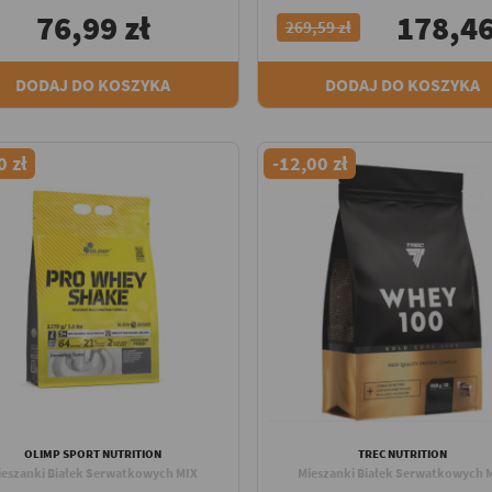
76,99 zł
178,46
269,59 zł
DODAJ DO KOSZYKA
DODAJ DO KOSZYKA
0 zł
-12,00 zł
OLIMP SPORT NUTRITION
TREC NUTRITION
ieszanki Białek Serwatkowych MIX
Mieszanki Białek Serwatkowych 