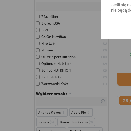
Jeśli się 
nie będą d
7 Nutrition
3
BioTechUSA
5
M
BSN
1
Go On Nutrition
1
Ko
Hiro Lab
1
Nutrend
2
OLIMP Sport Nutrition
10
Optimum Nutrition
2
SCITEC NUTRITION
2
TREC Nutrition
2
Warszawski Koks
1
Wybierz smak:
-25,
Ananas Kokos
1
Apple Pie
1
Banan
5
Banan Truskawka
2