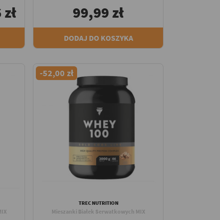
 zł
99,99 zł
DODAJ DO KOSZYKA
-52,00 zł
TREC NUTRITION
MIX
Mieszanki Białek Serwatkowych MIX