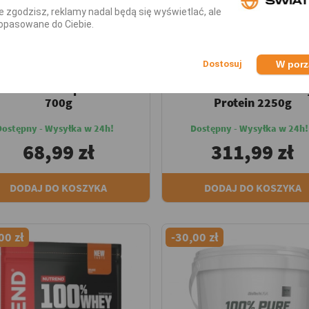
nie zgodzisz, reklamy nadal będą się wyświetlać, ale
opasowane do Ciebie.
OLIMP SPORT NUTRITION
NUTREND
ieszanki Białek Serwatkowych MIX
Mieszanki Białek Serwatkowych 
W por
Odżywka Białkowa
Odżywka Białkowa M
ncentrat Olimp Provit 80
NUTREND 100% Whe
700g
Protein 2250g
Dostępny - Wysyłka w 24h!
Dostępny - Wysyłka w 24h!
68,99 zł
311,99 zł
DODAJ DO KOSZYKA
DODAJ DO KOSZYKA
00 zł
-30,00 zł