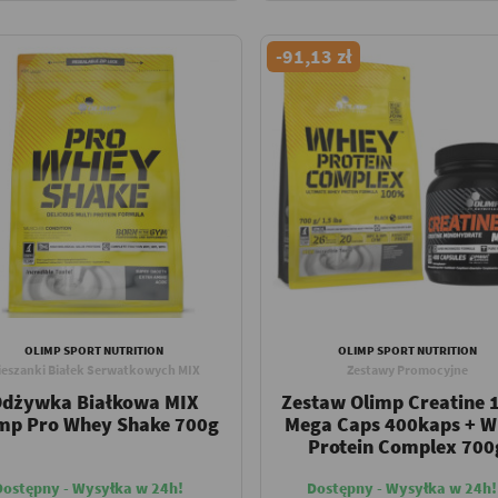
-91,13 zł
OLIMP SPORT NUTRITION
OLIMP SPORT NUTRITION
ieszanki Białek Serwatkowych MIX
Zestawy Promocyjne
dżywka Białkowa MIX
Zestaw Olimp Creatine 
mp Pro Whey Shake 700g
Mega Caps 400kaps + 
Protein Complex 700
Dostępny - Wysyłka w 24h!
Dostępny - Wysyłka w 24h!