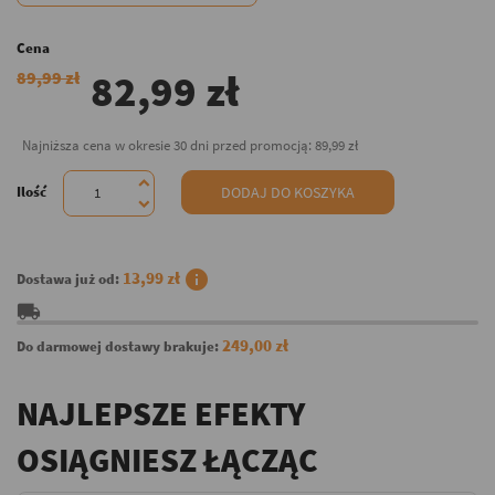
Cena
82,99 zł
89,99 zł
Najniższa cena w okresie 30 dni przed promocją:
89,99 zł
Ilość
DODAJ DO KOSZYKA
info
13,99 zł
Dostawa już od:
local_shipping
249,00 zł
Do darmowej dostawy brakuje:
NAJLEPSZE EFEKTY
OSIĄGNIESZ ŁĄCZĄC