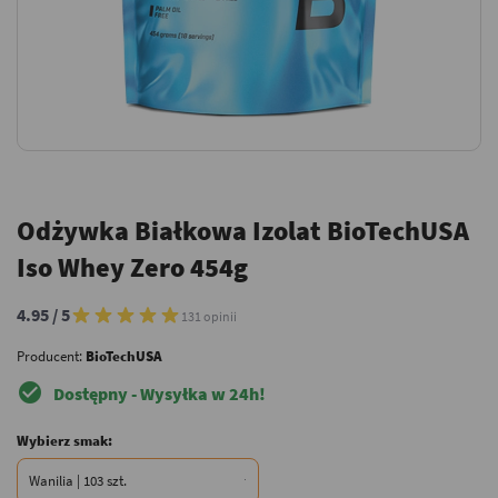
Odżywka Białkowa Izolat BioTechUSA
Iso Whey Zero 454g
4.95 / 5
131 opinii
Producent:
BioTechUSA
check_circle
Dostępny - Wysyłka w 24h!
Wybierz smak: