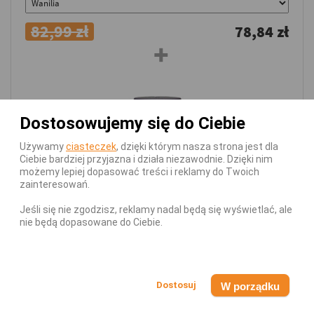
82,99 zł
78,84 zł
Dostosowujemy się do Ciebie
Używamy
ciasteczek
, dzięki którym nasza strona jest dla
Ciebie bardziej przyjazna i działa niezawodnie. Dzięki nim
możemy lepiej dopasować treści i reklamy do Twoich
zainteresowań.
Jeśli się nie zgodzisz, reklamy nadal będą się wyświetlać, ale
nie będą dopasowane do Ciebie.
Serce i Układ Krążenia Now Foods Coq10 100mg With
Hawthorn Berry 90vcaps
W porządku
103,99 zł