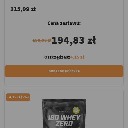
115,99 zł
Cena zestawu:
194,83 zł
198,98 zł
Oszczędzasz
4,15 zł
DODAJ DO KOSZYKA
-
4,15 zł (5%)