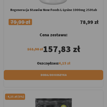
Regeneracja Stawów Now Foods L-Lysine 1000mg 250tab
79,99 zł
78,99 zł
Cena zestawu:
157,83 zł
161,98 zł
Oszczędzasz
4,15 zł
DODAJ DO KOSZYKA
-
4,15 zł (5%)