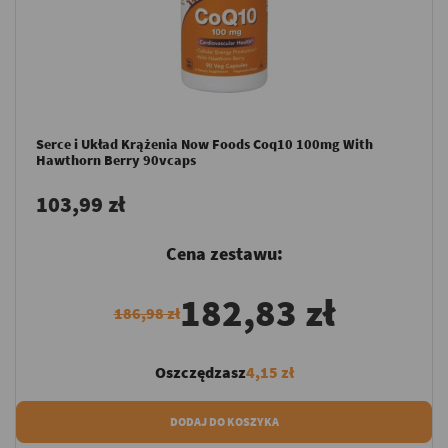
Serce i Układ Krążenia Now Foods Coq10 100mg With
Hawthorn Berry 90vcaps
103,99 zł
Cena zestawu:
182,83 zł
186,98 zł
Oszczędzasz
4,15 zł
DODAJ DO KOSZYKA