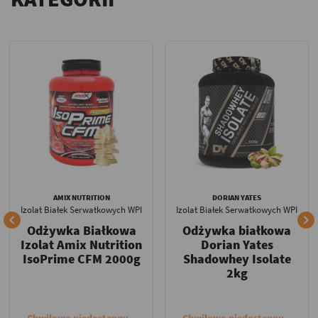
AMIX NUTRITION
DORIAN YATES
Izolat Białek Serwatkowych WPI
Izolat Białek Serwatkowych WPI


Odżywka Białkowa
Odżywka białkowa
Izolat Amix Nutrition
Dorian Yates
IsoPrime CFM 2000g
Shadowhey Isolate
2kg
Chwilowo niedostępny
Chwilowo niedostępny