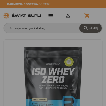
DARMOWA DOSTAWA od 249zł




Szukaj