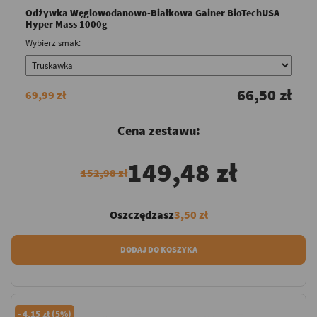
Odżywka Węglowodanowo-Białkowa Gainer BioTechUSA
Hyper Mass 1000g
Wybierz smak:
66,50 zł
69,99 zł
Cena zestawu:
149,48 zł
152,98 zł
Oszczędzasz
3,50 zł
DODAJ DO KOSZYKA
-
4,15 zł (5%)