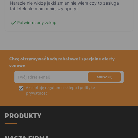
Narazie nie widzę jakiś zmian nie wiem czy to zasługa
tabletek ale mam mniejszy apetyt
check
Potwierdzony zakup
Chcę otrzymywać kody rabatowe i specjalne oferty
cenowe
Akceptuję
regulamin sklepu
i
politykę

prywatności
.
PRODUKTY