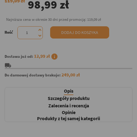
98,99 zł
119,09 zł
Najniższa cena w okresie 30 dni przed promocją:
119,09 zł
Ilość
DODAJ DO KOSZYKA
info
13,99 zł
Dostawa już od:
local_shipping
249,00 zł
Do darmowej dostawy brakuje:
Opis
Szczegóły produktu
Zalecenia i recenzja
Opinie
Produkty z tej samej kategorii