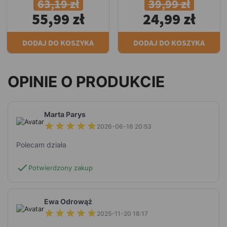
63,19 zł
39,99 zł
55,99 zł
24,99 zł
DODAJ DO KOSZYKA
DODAJ DO KOSZYKA
OPINIE O PRODUKCIE
Marta Parys
2026-06-16 20:53
Polecam działa
check
Potwierdzony zakup
Ewa Odrowąż
2025-11-20 18:17