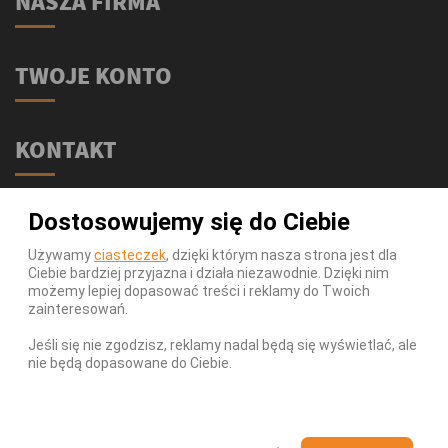
NASZA FIRMA
TWOJE KONTO
KONTAKT
Świat Supli - Suplementy i odżywki
Dostosowujemy się do Ciebie
ul. Stołeczna 2/lok 102
15-879 Białystok
Używamy
ciasteczek
, dzięki którym nasza strona jest dla
Ciebie bardziej przyjazna i działa niezawodnie. Dzięki nim
539 111 590
Telefon:
możemy lepiej dopasować treści i reklamy do Twoich
Infolinia:
Pn-Pt 9-17
zainteresowań.
info@swiatsupli.pl
E-mail:
Jeśli się nie zgodzisz, reklamy nadal będą się wyświetlać, ale
nie będą dopasowane do Ciebie.
© Copyright 2026 Świat Supli - Suplementy i odżywki. All
Rights Reserved.