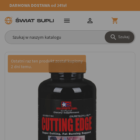
DARMOWA DOSTAWA od 249zł




Szukaj
Ostatni raz ten produkt został kupiony
2 dni temu.