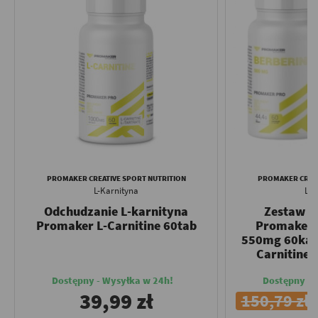
PROMAKER CREATIVE SPORT NUTRITION
PROMAKER CREAT
L-Karnityna
L-K
Odchudzanie L-karnityna
Zestaw Po
Promaker L-Carnitine 60tab
Promaker 
550mg 60kap
Carnitine 
Dostępny - Wysyłka w 24h!
Dostępny - 
39,99 zł
150,79 zł