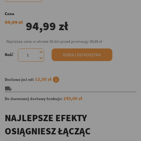
Cena
94,99 zł
99,99 zł
Najniższa cena w okresie 30 dni przed promocją:
99,99 zł
Ilość
DODAJ DO KOSZYKA
info
13,99 zł
Dostawa już od:
local_shipping
249,00 zł
Do darmowej dostawy brakuje:
NAJLEPSZE EFEKTY
OSIĄGNIESZ ŁĄCZĄC