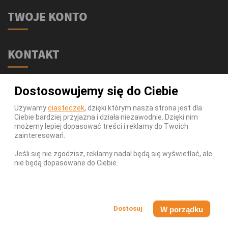
TWOJE KONTO
KONTAKT
Świat Supli - Suplementy i odżywki
Dostosowujemy się do Ciebie
ul. Stołeczna 2/lok 102
15-879 Białystok
Używamy
ciasteczek
, dzięki którym nasza strona jest dla
Ciebie bardziej przyjazna i działa niezawodnie. Dzięki nim
539 111 590
Telefon:
możemy lepiej dopasować treści i reklamy do Twoich
Infolinia:
Pn-Pt 9-17
zainteresowań.
info@swiatsupli.pl
E-mail:
Jeśli się nie zgodzisz, reklamy nadal będą się wyświetlać, ale
nie będą dopasowane do Ciebie.
© Copyright 2026 Świat Supli - Suplementy i odżywki. All
Rights Reserved.
W porządku