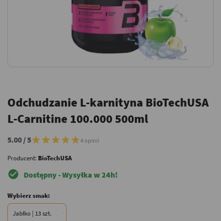
Odchudzanie L-karnityna BioTechUSA
L-Carnitine 100.000 500ml
5.00 / 5
4 opinii
Producent:
BioTechUSA
check_circle
Dostępny - Wysyłka w 24h!
Wybierz smak: