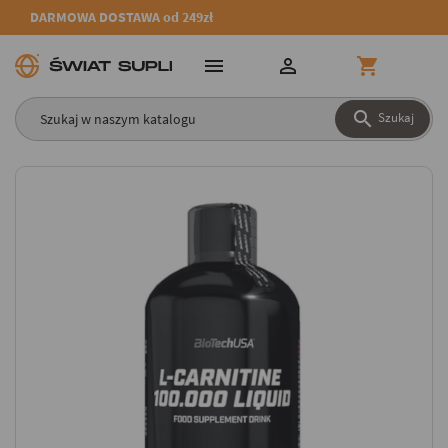
DARMOWA DOSTAWA od 249zł




Szukaj