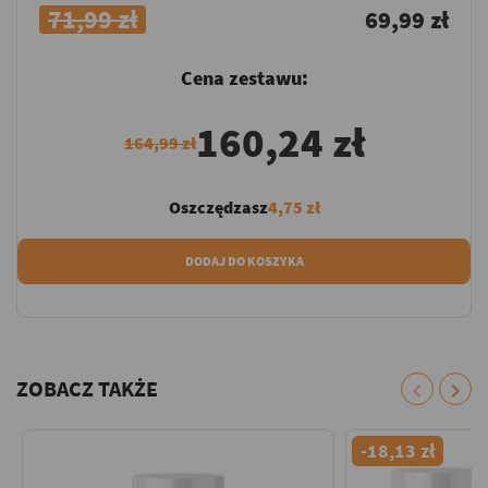
71,99 zł
69,99 zł
Cena zestawu:
160,24 zł
164,99 zł
Oszczędzasz
4,75 zł
DODAJ DO KOSZYKA
ZOBACZ TAKŻE
chevron_left
chevron_right
-18,13 zł