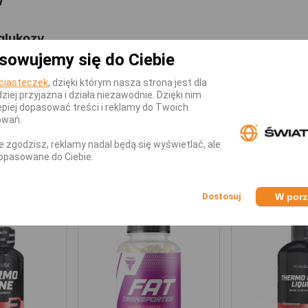
w
glukozy
sowujemy się do Ciebie
ciasteczek
, dzięki którym nasza strona jest dla
dziej przyjazna i działa niezawodnie. Dzięki nim
an + Chrom 30kaps?
piej dopasować treści i reklamy do Twoich
owań.
razy dziennie, na ok. 20 min. przed posiłkiem, popij
nie zgodzisz, reklamy nadal będą się wyświetlać, ale
opasowane do Ciebie.
KATEGORII
W por