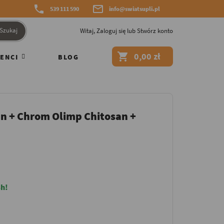


539 111 590
info@swiatsupli.pl
Szukaj
Witaj,
Zaloguj się
lub
Stwórz konto

0,00 zł
ENCI
BLOG
n + Chrom Olimp Chitosan +
h!