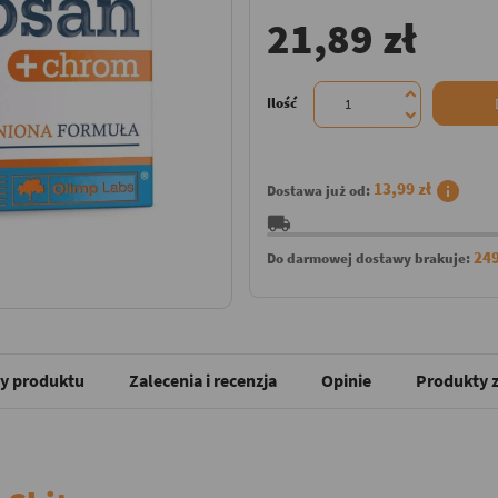
21,89 zł
Ilość
info
13,99 zł
Dostawa już od:
local_shipping
249
Do darmowej dostawy brakuje:
y produktu
Zalecenia i recenzja
Opinie
Produkty z