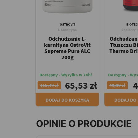
OSTROVIT
BIOTEC
L-Karnityna
Spalacze 
Odchudzanie L-
Odchudzani
karnityna OstroVit
Tłuszczu B
Supreme Pure ALC
Thermo Dri
200g
Dostępny - Wysyłka w 24h!
Dostępny - Wys
65,53 zł
4
115,49 zł
49,99 zł
DODAJ DO KOSZYKA
DODAJ DO
OPINIE O PRODUKCIE