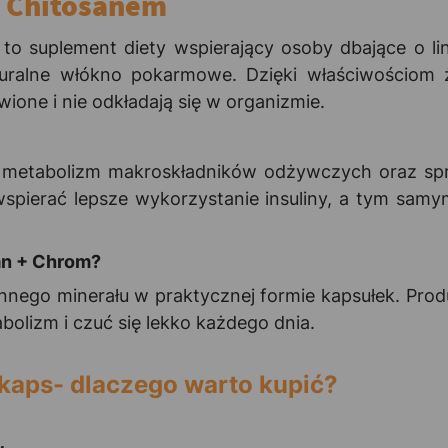
z Chitosanem
o suplement diety wspierający osoby dbające o lin
turalne włókno pokarmowe. Dzięki właściwościom 
wione i nie odkładają się w organizmie.
etabolizm makroskładników odżywczych oraz sprzy
spierać lepsze wykorzystanie insuliny, a tym samy
an + Chrom?
ennego minerału w praktycznej formie kapsułek. Pr
bolizm i czuć się lekko każdego dnia.
kaps- dlaczego warto kupić?