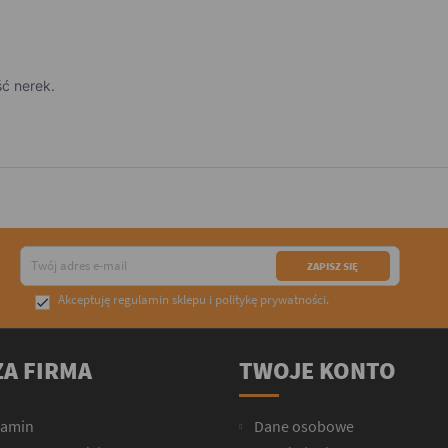
ć nerek.
Akceptuję
regulamin sklepu
i
politykę prywatności
.

A FIRMA
TWOJE KONTO
lamin
Dane osobowe