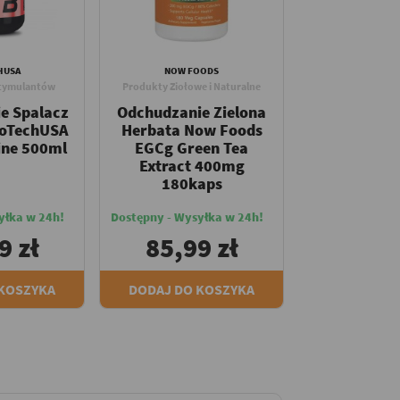
HUSA
NOW FOODS
stymulantów
Produkty Ziołowe i Naturalne
e Spalacz
Odchudzanie Zielona
ioTechUSA
Herbata Now Foods
ine 500ml
EGCg Green Tea
Extract 400mg
180kaps
yłka w 24h!
Dostępny - Wysyłka w 24h!
9 zł
85,99 zł
 KOSZYKA
DODAJ DO KOSZYKA