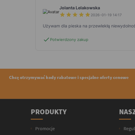
Jolanta Lelakowska
2026-01-19 14:17
Używam dla pieska na przewlekłą niewydolnoś
check
Potwierdzony zakup
Chcę otrzymywać kody rabatowe i specjalne oferty cenowe
PRODUKTY
NASZ
Promocje
Regu