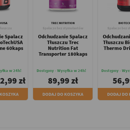
HUSA
TREC NUTRITION
BIOTEC
tłuszczu
Spalacze bez stymulantów
Spalacze bez 
e Spalacz
Odchudzanie Spalacz
Odchudzani
ioTechUSA
Tłuszczu Trec
Tłuszczu B
ne 60kaps
Nutrition Fat
Thermo Dr
Transporter 180kaps
yłka w 24h!
Dostępny - Wysyłka w 24h!
Dostępny - Wys
2,99 zł
89,99 zł
56,9
 KOSZYKA
DODAJ DO KOSZYKA
DODAJ DO