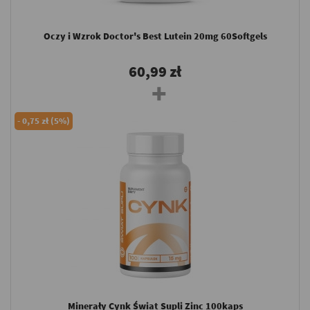
Oczy i Wzrok Doctor's Best Lutein 20mg 60Softgels
60,99 zł
-
0,75 zł (5%)
Minerały Cynk Świat Supli Zinc 100kaps