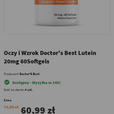
Oczy i Wzrok Doctor's Best Lutein
20mg 60Softgels
Producent:
Doctor'S Best
check_circle
Dostępny - Wysyłka w 24h!
Ilość na stanie:
4 szt.
Cena
60,99 zł
71,99 zł