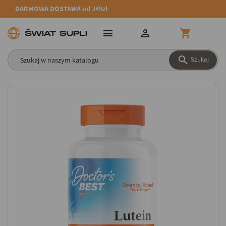
DARMOWA DOSTAWA od 249zł




Szukaj