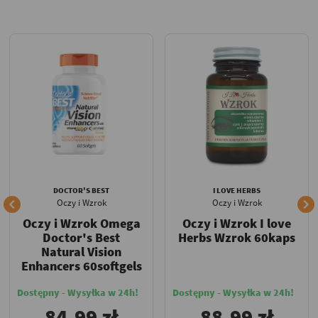
DOCTOR'S BEST
I LOVE HERBS


Oczy i Wzrok
Oczy i Wzrok
Oczy i Wzrok Omega
Oczy i Wzrok I love
Doctor's Best
Herbs Wzrok 60kaps
Natural Vision
Enhancers 60softgels
Dostępny - Wysyłka w 24h!
Dostępny - Wysyłka w 24h!
84,99 zł
88,99 zł