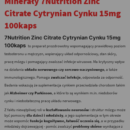
Minerały 7Nutrition Zinc
Citrate Cytrynian Cynku 15mg
100kaps
7Nutrition Zinc Citrate Cytrynian Cynku 15mg
100kaps
to preparat prozdrowotny wspomagający prawidłowy poziom
testosteronu u mężczyzn, wspierający układ odpornościowy, stan skóry,
pracę mózgu i pomagający zwalczać infekcje wirusowe.
Ma krytyczny wpływ
na działania
układu nerwowego czy sercowo-naczyniowego
, a także
immunologicznego. Pomaga
zwalczać infekcje
, odpowiada za odporność.
Badania wskazują że suplementacja cynkiem przeciwdziała chorobom takim
jak
Alzheimer czy Parkinson
, a które to są wynikiem m.in. niedoborów
cynku i niedostateczną pracę układu nerwowego.
Z faktu niewątpliwej roli w
kształtowaniu neuronów
i struktur mózgu może
być pomocny
dla dzieci i młodzieży
, a jego suplementacja w tym okresie
może wspomóc
funkcje kognitywne, łatwość uczenia się
, a w przypadku
młodzieży dojrzewającej - pomóc zwalczyć
problemy skórne
wynikające z