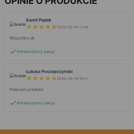
OPINIE O PRODUKCIE
Kamil Piątek
2025-05-16 11:44
Wszystko ok
check
Potwierdzony zakup
Łukasz Poszepczyński
2024-09-15 19:11
Polecam produkt.
check
Potwierdzony zakup