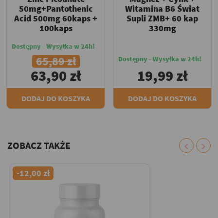
50mg+Pantothenic
Witamina B6 Świat
Acid 500mg 60kaps +
Supli ZMB+ 60 kap
100kaps
330mg
Dostępny - Wysyłka w 24h!
65,89 zł
Dostępny - Wysyłka w 24h!
63,90 zł
19,99 zł
DODAJ DO KOSZYKA
DODAJ DO KOSZYKA
ZOBACZ TAKŻE
chevron_left
chevron_right
-12,00 zł