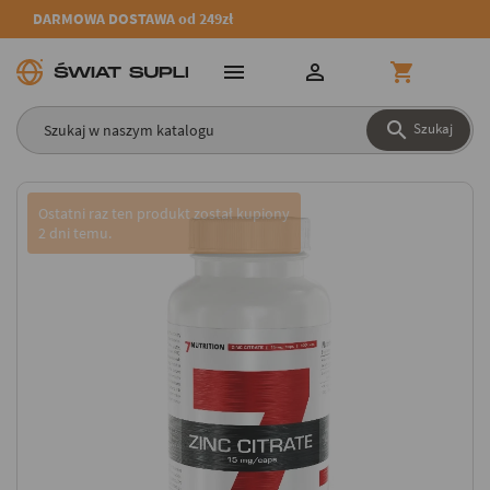
DARMOWA DOSTAWA od 249zł




Szukaj