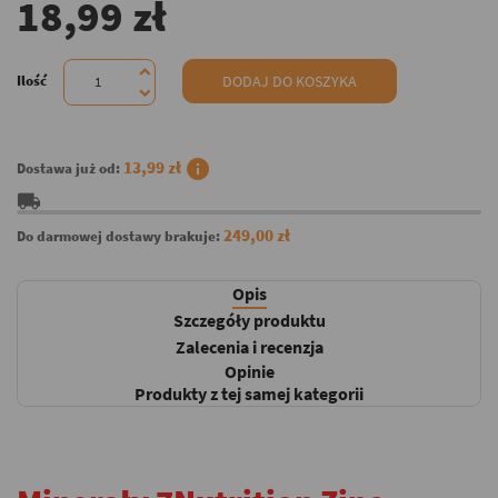
18,99 zł
Ilość
DODAJ DO KOSZYKA
info
13,99 zł
Dostawa już od:
local_shipping
249,00 zł
Do darmowej dostawy brakuje:
Opis
Szczegóły produktu
Zalecenia i recenzja
Opinie
Produkty z tej samej kategorii