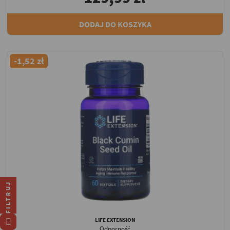
DODAJ DO KOSZYKA
-1,52 zł
FILTRUJ
LIFE EXTENSION
Odporność