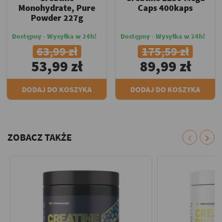
Monohydrate, Pure
Caps 400kaps
Powder 227g
Dostępny - Wysyłka w 24h!
Dostępny - Wysyłka w 24h!
63,99 zł
175,59 zł
53,99 zł
89,99 zł
DODAJ DO KOSZYKA
DODAJ DO KOSZYKA
ZOBACZ TAKŻE
chevron_left
chevron_right