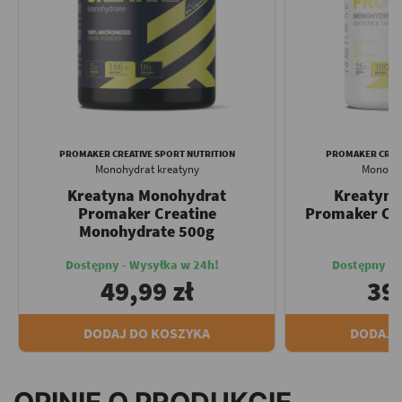
PROMAKER CREATIVE SPORT NUTRITION
PROMAKER CREAT
Monohydrat kreatyny
Monohyd
Kreatyna Monohydrat
Kreatyna
Promaker Creatine
Promaker Cre
Monohydrate 500g
Dostępny - Wysyłka w 24h!
Dostępny - 
49,99 zł
39,
DODAJ DO KOSZYKA
DODAJ 
OPINIE O PRODUKCIE