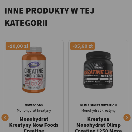
INNE PRODUKTY W TEJ
KATEGORII
-10,00 zł
-85,60 zł
NOW FOODS
OLIMP SPORT NUTRITION
Monohydrat kreatyny
Monohydrat kreatyny


Monohydrat
Kreatyna
Kreatyny Now Foods
Monohydrat Olimp
Creatine
Creatine 1250 Mega