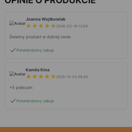
Joanna Wojtkowiak
2026-03-16 12:00
Świetny produkt w dobrej cenie
check
Potwierdzony zakup
Kamila Kina
2025-12-03 09:45
+5 polecam
check
Potwierdzony zakup