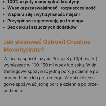
100% czysty monohydrat kreatyny
Wysoka przyswajalność i rozpuszczalność
Wspiera siłę i wytrzymałość mięśni
Przyspiesza regenerację po treningu
Bez cukru i sztucznych dodatków
Jak stosować Ostrovit Creatine
Monohydrate?
Zalecany sposób użycia Porcję 3 g (3/4 miarki)
wymieszać w 100-150 ml wody lub soku. W dni
tre­nin­gowe spożywać jedną por­cję dzien­nie po
prze­bu­dze­niu lub po tre­ningu. W dni nie­tre­nin­
gowe spożywać jedną por­cję dziennie po prze­
bu­dze­niu.