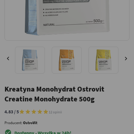


Kreatyna Monohydrat Ostrovit
Creatine Monohydrate 500g
4.83 / 5
12 opinii
Producent:
OstroVit
check_circle
Dostępny - Wysyłka w 24h!