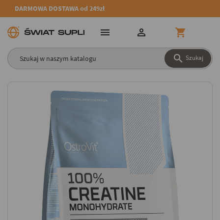
DARMOWA DOSTAWA od 249zł




Szukaj