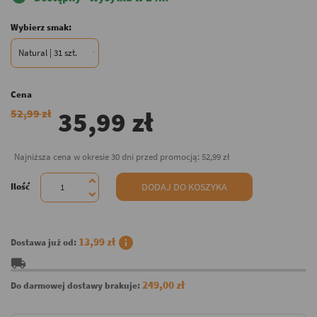
Wybierz smak:
Cena
35,99 zł
52,99 zł
Najniższa cena w okresie 30 dni przed promocją:
52,99 zł
Ilość
DODAJ DO KOSZYKA
info
13,99 zł
Dostawa już od:
local_shipping
249,00 zł
Do darmowej dostawy brakuje: