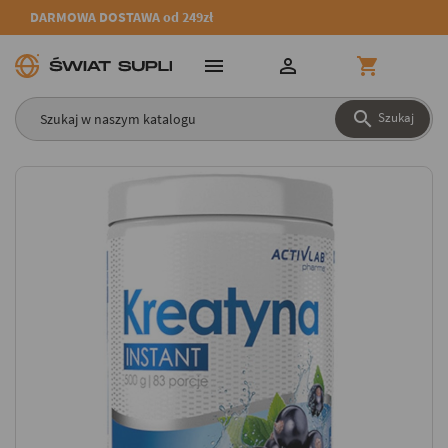
DARMOWA DOSTAWA od 249zł




Szukaj