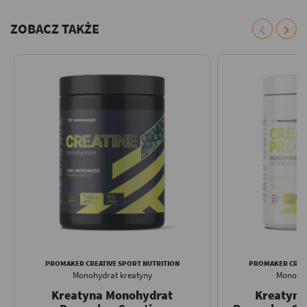
ZOBACZ TAKŻE
chevron_left
chevron_right
PROMAKER CREATIVE SPORT NUTRITION
PROMAKER CREAT
Monohydrat kreatyny
Monohyd
Kreatyna Monohydrat
Kreatyna