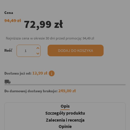
Cena
72,99 zł
94,49 zł
Najniższa cena w okresie 30 dni przed promocją:
94,49 zł
Ilość
DODAJ DO KOSZYKA
info
13,99 zł
Dostawa już od:
local_shipping
249,00 zł
Do darmowej dostawy brakuje:
Opis
Szczegóły produktu
Zalecenia i recenzja
Opinie