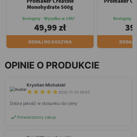
Promaker Creatine
Promaker Cre
Monohydrate 500g
Dostępny - Wysyłka w 24h!
Dostępny - 
49,99 zł
39,
DODAJ DO KOSZYKA
DODAJ 
OPINIE O PRODUKCIE
Krystian Michalski
2022-11-01 18:02
Dobra jakość w stosunku do ceny
check
Potwierdzony zakup