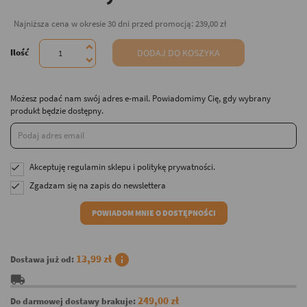
Najniższa cena w okresie 30 dni przed promocją:
239,00 zł
Ilość
DODAJ DO KOSZYKA
Możesz podać nam swój adres e-mail. Powiadomimy Cię, gdy wybrany
produkt będzie dostępny.
Akceptuję
regulamin sklepu
i
politykę prywatności
.

Zgadzam się na zapis do newslettera

POWIADOM MNIE O DOSTĘPNOŚCI
info
13,99 zł
Dostawa już od:
local_shipping
249,00 zł
Do darmowej dostawy brakuje: