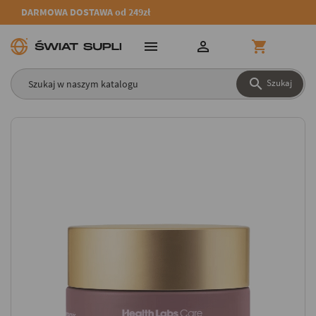
DARMOWA DOSTAWA od 249zł




Szukaj