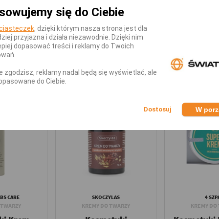
sowujemy się do Ciebie
 wklepując.
ż.
ciasteczek
, dzięki którym nasza strona jest dla
dziej przyjazna i działa niezawodnie. Dzięki nim
piej dopasować treści i reklamy do Twoich
owań.
KATEGORII
nie zgodzisz, reklamy nadal będą się wyświetlać, ale
opasowane do Ciebie.
W por
BS CARE
SKOCZYLAS
4 SZP
 TWARZY
KREMY DO TWARZY
KREMY DO