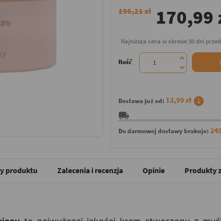
170,99 
196,21 zł
Najniższa cena w okresie 30 dni prze
Ilość
info
13,99 zł
Dostawa już od:
local_shipping
249
Do darmowej dostawy brakuje:
y produktu
Zalecenia i recenzja
Opinie
Produkty z