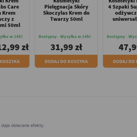
ki Krem
Kosmetyki
Kosmetyki 
abs Care
Pielęgnacja Skóry
4 Szpaki S
n Krem
Skoczylas Krem do
odżywcz
czy z
Twarzy 50ml
uniwersa
mi 50ml
yłka w 24h!
Dostępny - Wysyłka w 24h!
Dostępny - Wys
12,99 zł
31,99 zł
47,9
 KOSZYKA
DODAJ DO KOSZYKA
DODAJ DO
daje obiecane efekty.