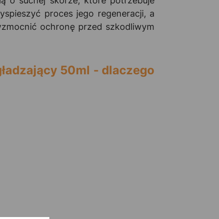
ą o suchej skórze, które potrzebuje
spieszyć proces jego regeneracji, a
 wzmocnić ochronę przed szkodliwym
ładzający 50ml - dlaczego