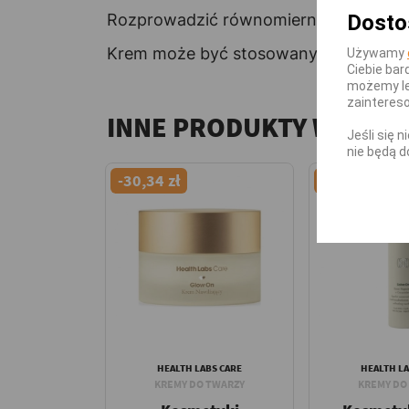
Dosto
Rozprowadzić równomiernie, delikatnie
Krem może być stosowany pod makija
Używamy
Ciebie bar
możemy le
zainteres
INNE PRODUKTY W TEJ 
Jeśli się 
nie będą d
-30,34 zł
-18,84 zł
HEALTH LABS CARE
HEALTH LA
KREMY DO TWARZY
KREMY DO