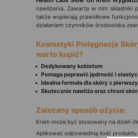
Health Labs Slow On Krem Wygładz
nawilżenia. Zawarta w nim składniki
także wspierają prawidłowe funkcjon
działaniem czynników środowiska zewn
Kosmetyki Pielęgnacja Skó
warto kupić?
Dedykowany kobietom
Pomaga poprawić jędrność i elasty
Idealna formuła dla skóry z pierwsz
Skutecznie nawilża oraz chroni skó
Zalecany sposób użycia:
Krem może być stosowany na dzień i/lu
Aplikować odpowiednią ilość produktu n