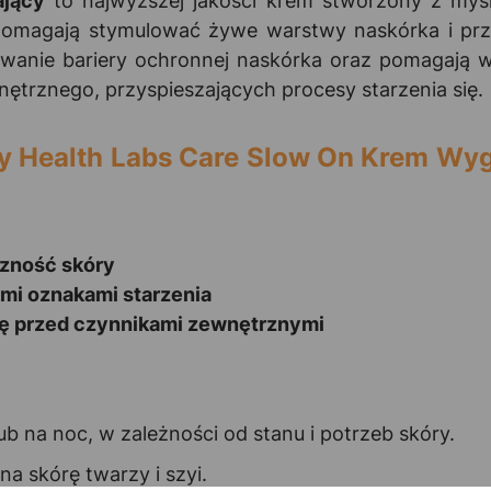
ający
to najwyższej jakości krem stworzony z myśl
 pomagają stymulować żywe warstwy naskórka i przy
owanie bariery ochronnej naskórka oraz pomagają
ętrznego, przyspieszających procesy starzenia się.
ry Health Labs Care Slow On Krem Wyg
czność skóry
ymi oznakami starzenia
rę przed czynnikami zewnętrznymi
b na noc, w zależności od stanu i potrzeb skóry.
a skórę twarzy i szyi.