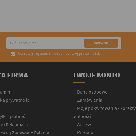
Akceptuję
regulamin sklepu
i
politykę prywatności
.

A FIRMA
TWOJE KONTO
lamin
Dane osobowe
yka prywatności
Zamówienia
Moje pokwitowania - korekty
łki i płatności
płatności
y i Reklamacje
Adresy
ęściej Zadawane Pytania
Kupony