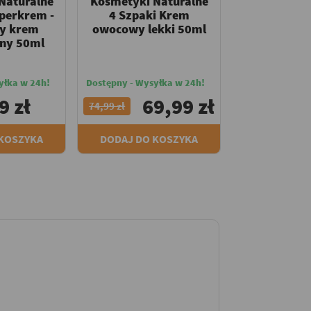
Naturalne
Kosmetyki Naturalne
uperkrem -
4 Szpaki Krem
y krem
owocowy lekki 50ml
lny 50ml
yłka w 24h!
Dostępny - Wysyłka w 24h!
9 zł
69,99 zł
74,99 zł
 KOSZYKA
DODAJ DO KOSZYKA