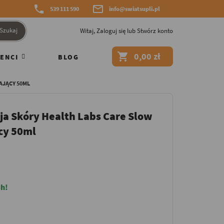


539 111 590
info@swiatsupli.pl
Szukaj
Witaj,
Zaloguj się
lub
Stwórz konto

0,00 zł
ENCI
BLOG
AJĄCY 50ML
ja Skóry Health Labs Care Slow
cy 50ml
h!