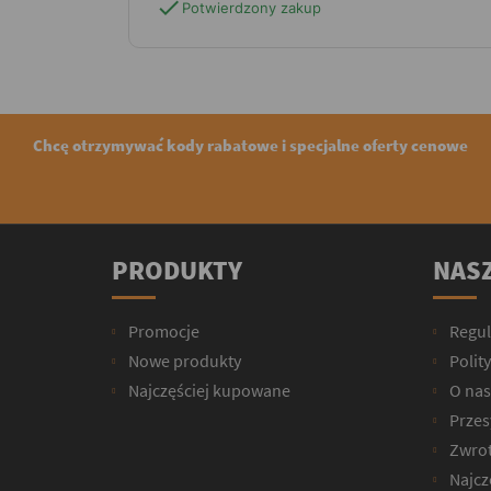
check
Potwierdzony zakup
Chcę otrzymywać kody rabatowe i specjalne oferty cenowe
PRODUKTY
NASZ
Promocje
Regu
Nowe produkty
Polit
Najczęściej kupowane
O nas
Przesy
Zwrot
Najcz