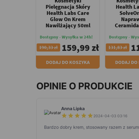
Kosmetyki
Kosmety
Pielęgnacja Skóry
Health L
Health Labs Care
SolveO
Glow On Krem
Napraw
Nawilżający 50ml
Ceramida
Dostępny - Wysyłka w 24h!
Dostępny - Wys
159,99 zł
1
190,33 zł
131,83 zł
DODAJ DO KOSZYKA
DODAJ DO
OPINIE O PRODUKCIE
Anna Lipka
2024-04-03 03:16
Bardzo dobry krem, stosowany razem z serum 