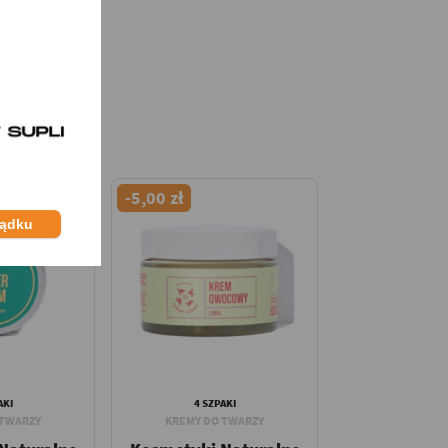
-5,00 zł
ządku
AKI
4 SZPAKI
 TWARZY
KREMY DO TWARZY