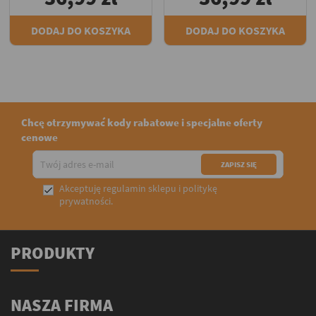
DODAJ DO KOSZYKA
DODAJ DO KOSZYKA
Chcę otrzymywać kody rabatowe i specjalne oferty
cenowe
Akceptuję
regulamin sklepu
i
politykę

prywatności
.
PRODUKTY
NASZA FIRMA