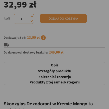
32,99 zł
Ilość
DODAJ DO KOSZYKA
info
13,99 zł
Dostawa już od:
local_shipping
249,00 zł
Do darmowej dostawy brakuje:
Opis
Szczegóły produktu
Zalecenia i recenzja
Produkty z tej samej kategorii
Skoczylas Dezodorant w Kremie Mango
to