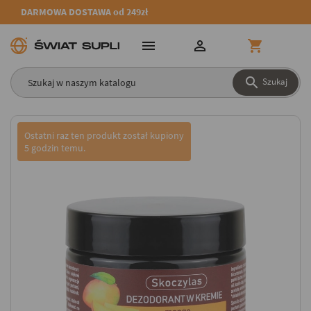
DARMOWA DOSTAWA od 249zł




Szukaj
Ostatni raz ten produkt został kupiony
5 godzin temu.