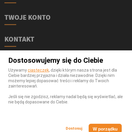
TWOJE KONTO
KONTAKT
Świat Supli - Suplementy i odżywki
Dostosowujemy się do Ciebie
ul. Stołeczna 2/lok 102
15-879 Białystok
Używamy
ciasteczek
, dzięki którym nasza strona jest dla
Ciebie bardziej przyjazna i działa niezawodnie. Dzięki nim
539 111 590
Telefon:
możemy lepiej dopasować treści i reklamy do Twoich
Infolinia:
Pn-Pt 9-17
zainteresowań.
info@swiatsupli.pl
E-mail:
Jeśli się nie zgodzisz, reklamy nadal będą się wyświetlać, ale
nie będą dopasowane do Ciebie.
© Copyright 2026 Świat Supli - Suplementy i odżywki. All
Rights Reserved.
W porządku