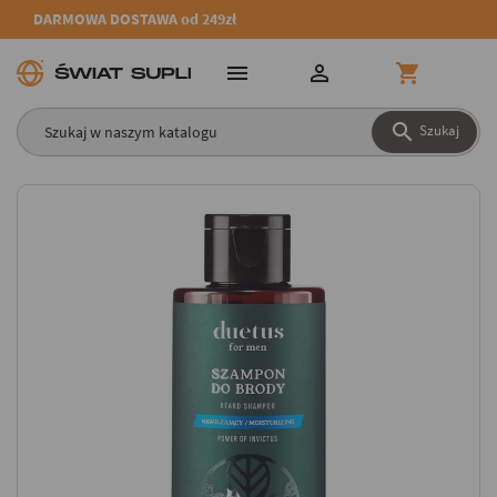
DARMOWA DOSTAWA od 249zł




Szukaj