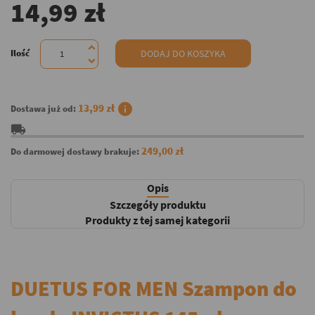
14,99 zł
Ilość
DODAJ DO KOSZYKA
info
13,99 zł
Dostawa już od:
local_shipping
249,00 zł
Do darmowej dostawy brakuje:
Opis
Szczegóły produktu
Produkty z tej samej kategorii
DUETUS FOR MEN Szampon do