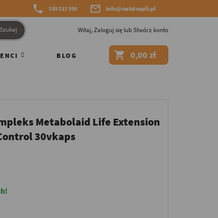


539 111 590
info@swiatsupli.pl
Szukaj
Witaj,
Zaloguj się
lub
Stwórz konto

0,00 zł
ENCI
BLOG
mpleks Metabolaid Life Extension
Control 30vkaps
h!