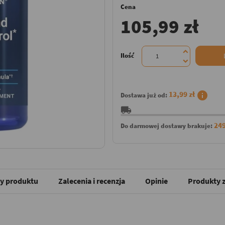
Cena
105,99 zł
Ilość
info
13,99 zł
Dostawa już od:
local_shipping
249
Do darmowej dostawy brakuje:
y produktu
Zalecenia i recenzja
Opinie
Produkty z