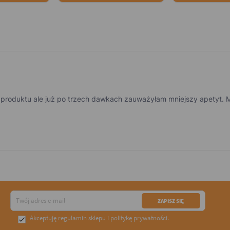
ć produktu ale już po trzech dawkach zauważyłam mniejszy apetyt. 
Akceptuję
regulamin sklepu
i
politykę prywatności
.
