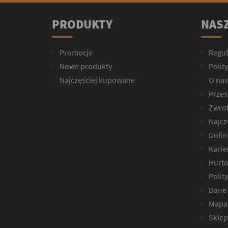
PRODUKTY
NASZ
Promocje
Regu
Nowe produkty
Polit
Najczęściej kupowane
O nas
Przesy
Zwrot
Najcz
Dofin
Karie
Hurto
Polit
Dane 
Mapa 
Sklep