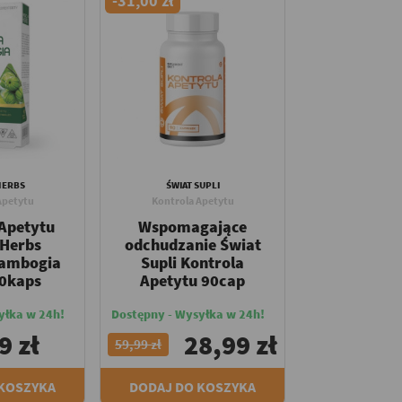
-31,00 zł
HERBS
ŚWIAT SUPLI
Apetytu
Kontrola Apetytu
 Apetytu
Wspomagające
 Herbs
odchudzanie Świat
cambogia
Supli Kontrola
60kaps
Apetytu 90cap
yłka w 24h!
Dostępny - Wysyłka w 24h!
9 zł
28,99 zł
59,99 zł
 KOSZYKA
DODAJ DO KOSZYKA