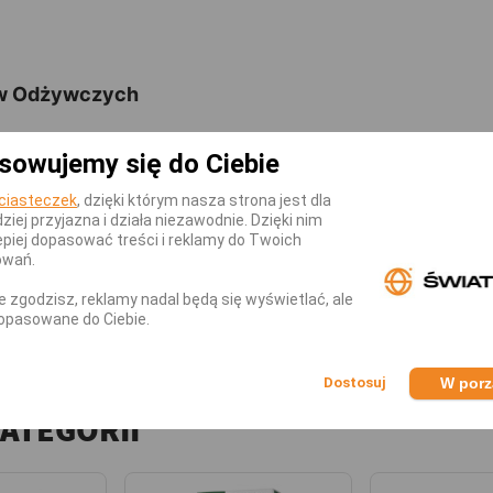
ów Odżywczych
sowujemy się do Ciebie
ciasteczek
, dzięki którym nasza strona jest dla
tytu Kompleks Metabolaid Life Exte
dziej przyjazna i działa niezawodnie. Dzięki nim
piej dopasować treści i reklamy do Twoich
owań.
nie zgodzisz, reklamy nadal będą się wyświetlać, ale
opasowane do Ciebie.
iadaniem.
W por
KATEGORII