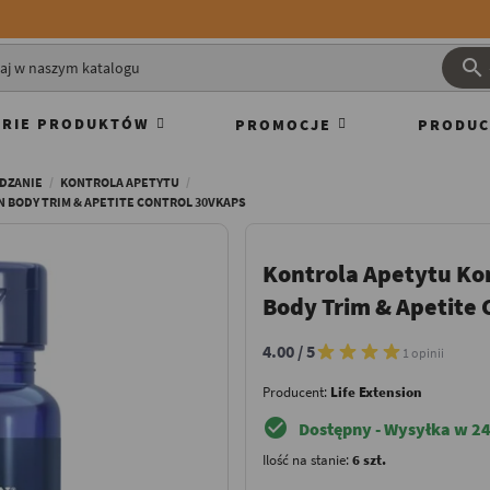

RIE PRODUKTÓW
PROMOCJE
PRODUC
DZANIE
KONTROLA APETYTU
 BODY TRIM & APETITE CONTROL 30VKAPS
Kontrola Apetytu Ko
Body Trim & Apetite 
4.00 / 5
1 opinii
Producent:
Life Extension
check_circle
Dostępny - Wysyłka w 24
Ilość na stanie:
6 szt.