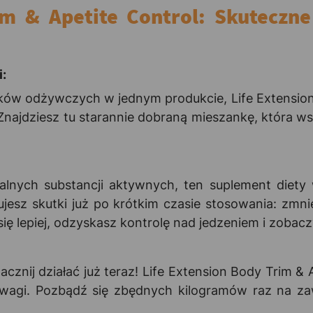
im & Apetite Control: Skuteczne
i:
ików odżywczych w jednym produkcie, Life Extension 
 Znajdziesz tu starannie dobraną mieszankę, która 
ralnych substancji aktywnych, ten suplement diet
jesz skutki już po krótkim czasie stosowania: zmni
ę lepiej, odzyskasz kontrolę nad jedzeniem i zobaczy
acznij działać już teraz! Life Extension Body Trim &
 wagi. Pozbądź się zbędnych kilogramów raz na zaw