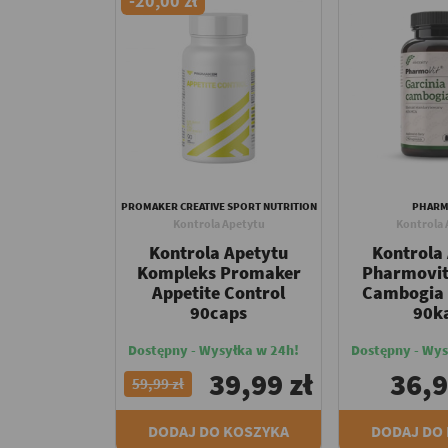
-20,00 zł
PROMAKER CREATIVE SPORT NUTRITION
PHARM
Kontrola Apetytu
Kontrola 
Kontrola Apetytu
Kontrola
Kompleks Promaker
Pharmovit
Appetite Control
Cambogia
90caps
90k
Dostępny - Wysyłka w 24h!
Dostępny - Wys
39,99 zł
36,9
59,99 zł
DODAJ DO KOSZYKA
DODAJ DO