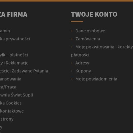
A FIRMA
TWOJE KONTO
lamin
Dane osobowe
yka prywatności
Zamówienia
Moje pokwitowania - korekty
łki i płatności
płatności
y i Reklamacje
Adresy
ęściej Zadawane Pytania
Kupony
ansowania
Moje powiadomienia
ra/Praca
wnia Świat Supli
yka Cookies
kontaktowe
strony
y