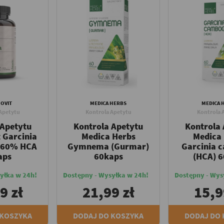
OVIT
MEDICA HERBS
MEDICA 
Apetytu
Kontrola Apetytu
Kontrola 
 Apetytu
Kontrola Apetytu
Kontrola
 Garcinia
Medica Herbs
Medica
 60% HCA
Gymnema (Gurmar)
Garcinia 
aps
60kaps
(HCA) 
yłka w 24h!
Dostępny - Wysyłka w 24h!
Dostępny - Wys
9 zł
21,99 zł
15,9
 KOSZYKA
DODAJ DO KOSZYKA
DODAJ DO