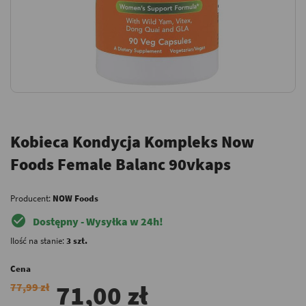
Kobieca Kondycja Kompleks Now
Foods Female Balanc 90vkaps
Producent:
NOW Foods
check_circle
Dostępny - Wysyłka w 24h!
Ilość na stanie:
3 szt.
Cena
71,00 zł
77,99 zł