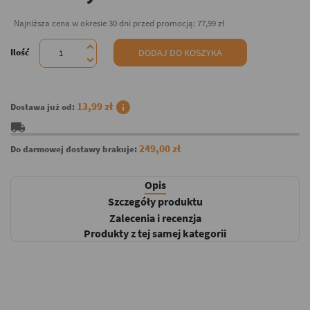
Najniższa cena w okresie 30 dni przed promocją:
77,99 zł
Ilość
DODAJ DO KOSZYKA
info
13,99 zł
Dostawa już od:
local_shipping
249,00 zł
Do darmowej dostawy brakuje:
Opis
Szczegóły produktu
Zalecenia i recenzja
Produkty z tej samej kategorii