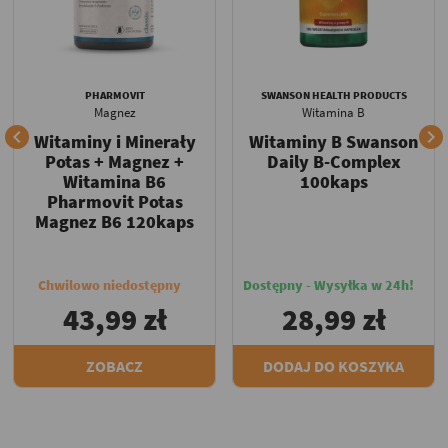
PHARMOVIT
SWANSON HEALTH PRODUCTS
Magnez
Witamina B


Witaminy i Minerały
Witaminy B Swanson
Potas + Magnez +
Daily B-Complex
Witamina B6
100kaps
Pharmovit Potas
Magnez B6 120kaps
Chwilowo niedostępny
Dostępny - Wysyłka w 24h!
43,99 zł
28,99 zł
ZOBACZ
DODAJ DO KOSZYKA