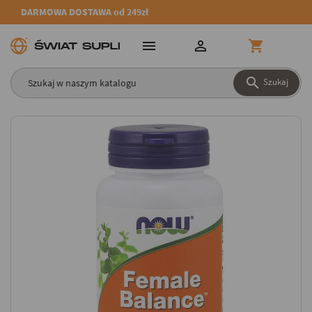
DARMOWA DOSTAWA od 249zł




Szukaj