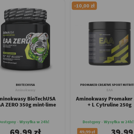
-10,00 zł
BIOTECHUSA
PROMAKER CREATIVE SPORT NUTRIT
Aminokwasy
EAA
minokwasy BioTechUSA
Aminokwasy Promaker
AA ZERO 350g mint-lime
+ L Cytruline 250g
Dostępny - Wysyłka w 24h!
Dostępny - Wysyłka w 24h!
69,99 zł
39,99
49,99 zł