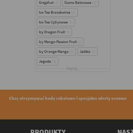
Grejpfrut
2
Guma Balonowa
1
Ice Tea Brzoskwinia
2
Ice Tea Cytrynowe
1
Icy Dragon Fruit
1
Icy Mango-Passion Fruit
1
Icy Orange-Mango
1
Jabłko
1
Jagoda
1
więcej...
Chcę otrzymywać kody rabatowe i specjalne oferty cenowe
PRODUKTY
NASZ