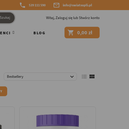


539 111 590
info@swiatsupli.pl
Szukaj
Witaj,
Zaloguj się
lub
Stwórz konto

0,00 zł
ENCI
BLOG



Bestsellery
TY