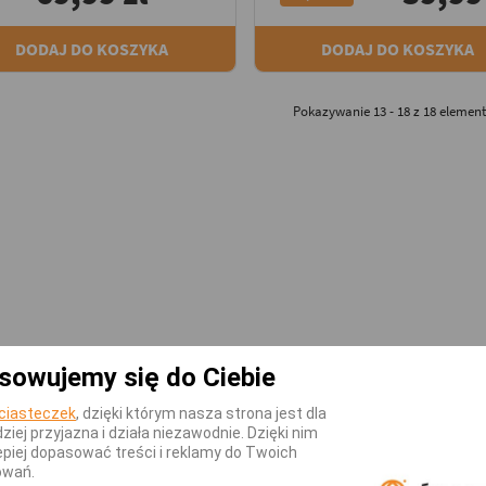
DODAJ DO KOSZYKA
DODAJ DO KOSZYKA
Pokazywanie 13 - 18 z 18 elemen
sowujemy się do Ciebie
ciasteczek
, dzięki którym nasza strona jest dla
dziej przyjazna i działa niezawodnie. Dzięki nim
piej dopasować treści i reklamy do Twoich
owań.