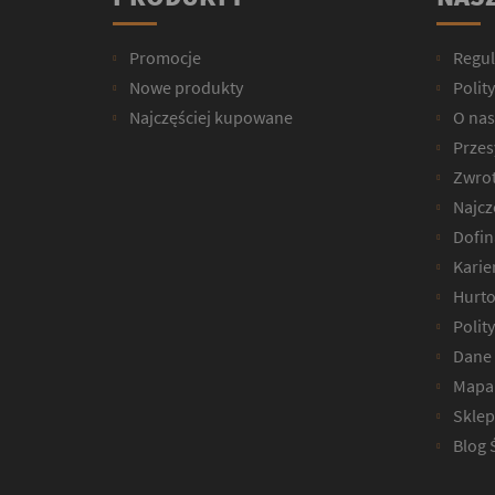
Promocje
Regu
Nowe produkty
Polit
Najczęściej kupowane
O nas
Przesy
Zwrot
Najcz
Dofin
Karie
Hurto
Polit
Dane 
Mapa 
Sklep
Blog 