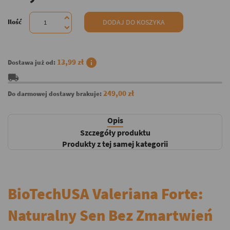
Ilość
DODAJ DO KOSZYKA
info
13,99 zł
Dostawa już od:
local_shipping
249,00 zł
Do darmowej dostawy brakuje:
Opis
Szczegóły produktu
Produkty z tej samej kategorii
BioTechUSA Valeriana Forte:
Naturalny Sen Bez Zmartwień