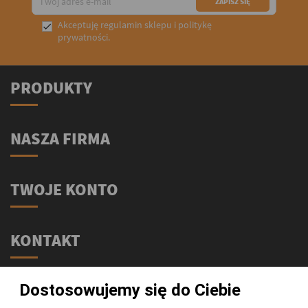
Akceptuję
regulamin sklepu
i
politykę

prywatności
.
PRODUKTY
NASZA FIRMA
TWOJE KONTO
KONTAKT
Świat Supli - Suplementy i odżywki
Dostosowujemy się do Ciebie
ul. Stołeczna 2/lok 102