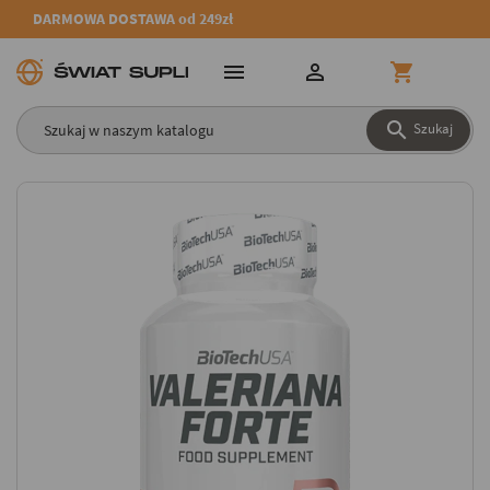
DARMOWA DOSTAWA od 249zł




Szukaj