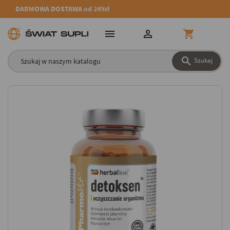
DARMOWA DOSTAWA od 249zł




Szukaj