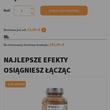
Ilość
DODAJ DO KOSZYKA
info
13,99 zł
Dostawa już od:
local_shipping
249,00 zł
Do darmowej dostawy brakuje:
NAJLEPSZE EFEKTY
OSIĄGNIESZ ŁĄCZĄC
-
1,75 zł (5%)