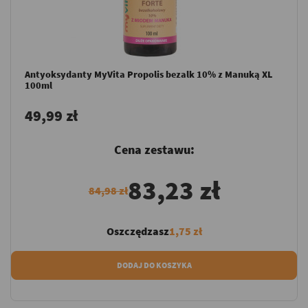
Antyoksydanty MyVita Propolis bezalk 10% z Manuką XL
100ml
49,99 zł
Cena zestawu:
83,23 zł
84,98 zł
Oszczędzasz
1,75 zł
DODAJ DO KOSZYKA