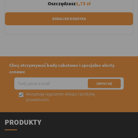
Oszczędzasz
1,75 zł
DODAJ DO KOSZYKA
Chcę otrzymywać kody rabatowe i specjalne oferty
cenowe
Akceptuję
regulamin sklepu
i
politykę

prywatności
.
PRODUKTY