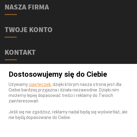
NASZA FIRMA
TWOJE KONTO
KONTAKT
Świat Supli - Suplementy i odżywki
Dostosowujemy się do Ciebie
ul. Stołeczna 2/lok 102
15-879 Białystok
Używamy
ciasteczek
, dzięki którym nasza strona jest dla
Ciebie bardziej przyjazna i działa niezawodnie. Dzięki nim
539 111 590
Telefon:
możemy lepiej dopasować treści i reklamy do Twoich
Infolinia:
Pn-Pt 9-17
zainteresowań.
info@swiatsupli.pl
E-mail:
Jeśli się nie zgodzisz, reklamy nadal będą się wyświetlać, ale
nie będą dopasowane do Ciebie.
© Copyright 2026 Świat Supli - Suplementy i odżywki. All
Rights Reserved.