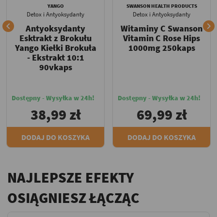
YANGO
SWANSON HEALTH PRODUCTS
Detox i Antyoksydanty
Detox i Antyoksydanty


Antyoksydanty
Witaminy C Swanson
Esktrakt z Brokułu
Vitamin C Rose Hips
Yango Kiełki Brokuła
1000mg 250kaps
- Ekstrakt 10:1
90vkaps
Dostępny - Wysyłka w 24h!
Dostępny - Wysyłka w 24h!
38,99 zł
69,99 zł
DODAJ DO KOSZYKA
DODAJ DO KOSZYKA
NAJLEPSZE EFEKTY
OSIĄGNIESZ ŁĄCZĄC