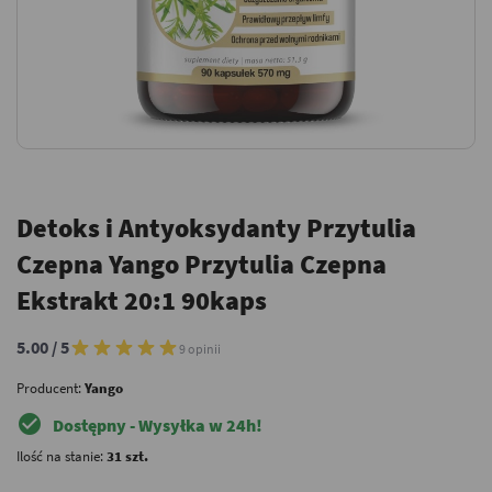
Detoks i Antyoksydanty Przytulia
Czepna Yango Przytulia Czepna
Ekstrakt 20:1 90kaps
5.00 / 5
9 opinii
Producent:
Yango
check_circle
Dostępny - Wysyłka w 24h!
Ilość na stanie:
31 szt.