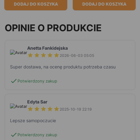
DODAJ DO KOSZYKA
DODAJ DO KOSZYKA
OPINIE O PRODUKCIE
Anetta Fankidejska
2026-06-03 05:05
Super dostawa, na ocenę produktu potrzeba czasu
check
Potwierdzony zakup
Edyta Sar
2025-10-19 22:19
Lepsze samopoczucie
check
Potwierdzony zakup