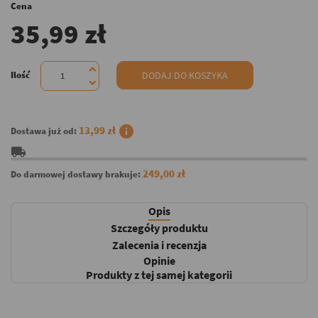
Cena
35,99 zł
Ilość
DODAJ DO KOSZYKA
info
13,99 zł
Dostawa już od:
local_shipping
249,00 zł
Do darmowej dostawy brakuje:
Opis
Szczegóły produktu
Zalecenia i recenzja
Opinie
Produkty z tej samej kategorii