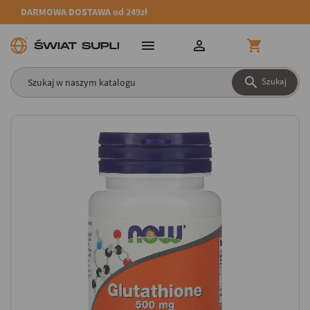
DARMOWA DOSTAWA od 249zł




Szukaj