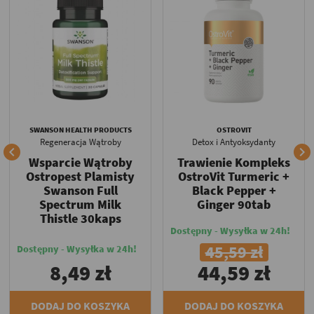
SWANSON HEALTH PRODUCTS
OSTROVIT
Regeneracja Wątroby
Detox i Antyoksydanty


Wsparcie Wątroby
Trawienie Kompleks
Ostropest Plamisty
OstroVit Turmeric +
Swanson Full
Black Pepper +
Spectrum Milk
Ginger 90tab
Thistle 30kaps
Dostępny - Wysyłka w 24h!
45,59 zł
Dostępny - Wysyłka w 24h!
8,49 zł
44,59 zł
DODAJ DO KOSZYKA
DODAJ DO KOSZYKA