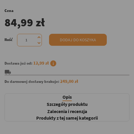
Cena
84,99 zł
Ilość
DODAJ DO KOSZYKA
info
13,99 zł
Dostawa już od:
local_shipping
249,00 zł
Do darmowej dostawy brakuje:
Opis
Szczegóły produktu
Zalecenia i recenzja
Produkty z tej samej kategorii