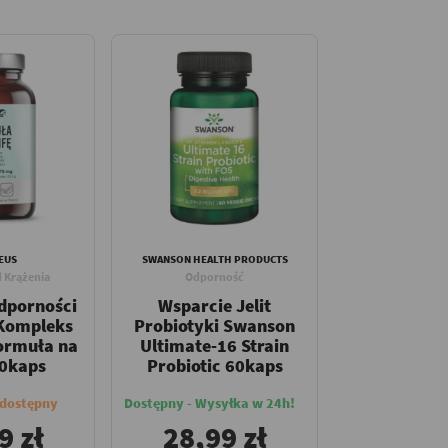
EUS
SWANSON HEALTH PRODUCTS
d Krążenia
Odporność
dporności
Wsparcie Jelit
 Kompleks
Probiotyki Swanson
ormuła na
Ultimate-16 Strain
50kaps
Probiotic 60kaps
edostępny
Dostępny - Wysyłka w 24h!
9 zł
28,99 zł