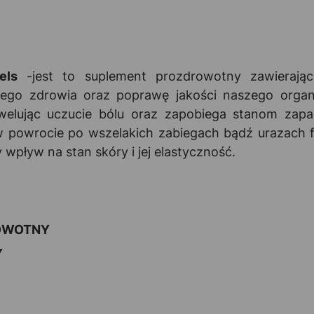
els
-jest to suplement prozdrowotny zawierając
ego zdrowia oraz poprawę jakości naszego organi
welując uczucie bólu oraz zapobiega stanom zap
 powrocie po wszelakich zabiegach bądź urazach 
pływ na stan skóry i jej elastyczność.
ROWOTNY
Y