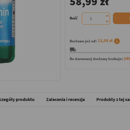
58,99 zł
Ilość
info
13,99 zł
Dostawa już od:
local_shipping
249
Do darmowej dostawy brakuje:
czegóły produktu
Zalecenia i recenzja
Produkty z tej s