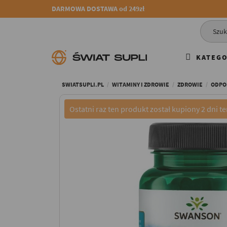
DARMOWA DOSTAWA od 249zł
KATEGO
SWIATSUPLI.PL
WITAMINY I ZDROWIE
ZDROWIE
ODPO
Ostatni raz ten produkt został kupiony 2 dni t