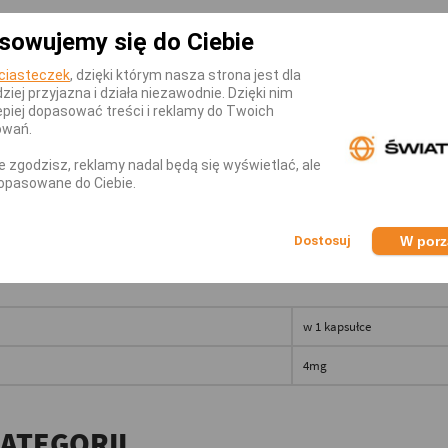
sowujemy się do Ciebie
IWZAPALNIE
ciasteczek
, dzięki którym nasza strona jest dla
ESTENCJI
dziej przyjazna i działa niezawodnie. Dzięki nim
piej dopasować treści i reklamy do Twoich
DOLNOŚĆ WYSIŁKOWĄ
owań.
nie zgodzisz, reklamy nadal będą się wyświetlać, ale
opasowane do Ciebie.
IA
W por
w 1 kapsułce
4mg
KATEGORII