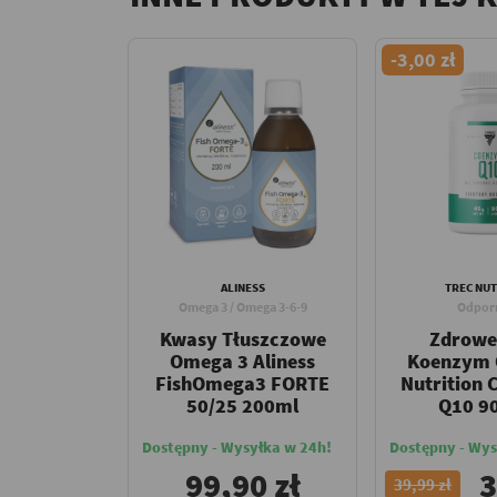
-3,00 zł
ALINESS
TREC NUT
Omega 3 / Omega 3-6-9
Odpor
Kwasy Tłuszczowe
Zdrowe
Omega 3 Aliness
Koenzym 
FishOmega3 FORTE
Nutrition
50/25 200ml
Q10 9
Dostępny - Wysyłka w 24h!
Dostępny - Wys
99,90 zł
3
39,99 zł