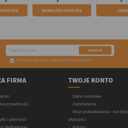
 KOSZYKA
DODAJ DO KOSZYKA
ZOB
Akceptuję
regulamin sklepu
i
politykę prywatności
.

A FIRMA
TWOJE KONTO
lamin
Dane osobowe
yka prywatności
Zamówienia
Moje pokwitowania - korekty
łki i płatności
płatności
y i Reklamacje
Adresy