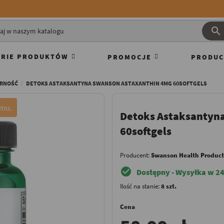

RIE PRODUKTÓW
PROMOCJE
PRODUC
RNOŚĆ
DETOKS ASTAKSANTYNA SWANSON ASTAXANTHIN 4MG 60SOFTGELS
emu.
Detoks Astaksantyn
60softgels
Producent:
Swanson Health Product
check_circle
Dostępny - Wysyłka w 24
Ilość na stanie:
8 szt.
Cena