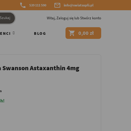


539 111 590
info@swiatsupli.pl
Szukaj
Witaj,
Zaloguj się
lub
Stwórz konto

0,00 zł
ENCI
BLOG
a Swanson Astaxanthin 4mg
s
h!