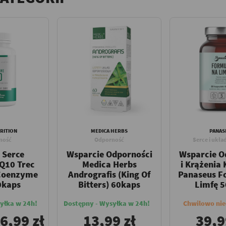
RITION
MEDICA HERBS
PANAS
ność
Odporność
Serce i ukła
 Serce
Wsparcie Odporności
Wsparcie O
Q10 Trec
Medica Herbs
i Krążenia
 Coenzyme
Andrografis (King Of
Panaseus F
0kaps
Bitters) 60kaps
Limfę 
yłka w 24h!
Dostępny - Wysyłka w 24h!
Chwilowo ni
6,99 zł
13,99 zł
39,9