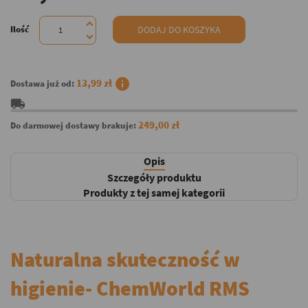
Ilość
DODAJ DO KOSZYKA
info
13,99 zł
Dostawa już od:
local_shipping
249,00 zł
Do darmowej dostawy brakuje:
Opis
Szczegóły produktu
Produkty z tej samej kategorii
Naturalna skuteczność w
higienie- ChemWorld RMS