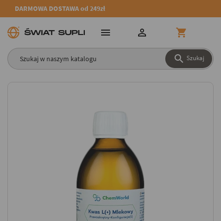
DARMOWA DOSTAWA od 249zł




Szukaj