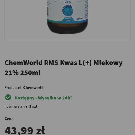
ChemWorld RMS Kwas L(+) Mlekowy
21% 250ml
Producent:
Chemworld
check_circle
Dostępny - Wysyłka w 24h!
Ilość na stanie:
1 szt.
Cena
43,99 zł