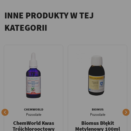
INNE PRODUKTY W TEJ
KATEGORII
CHEMWORLD
BIOMUS


Pozostałe
Pozostałe
ChemWorld Kwas
Biomus Błękit
Trójchlorooctowy
Metylenowy 100ml