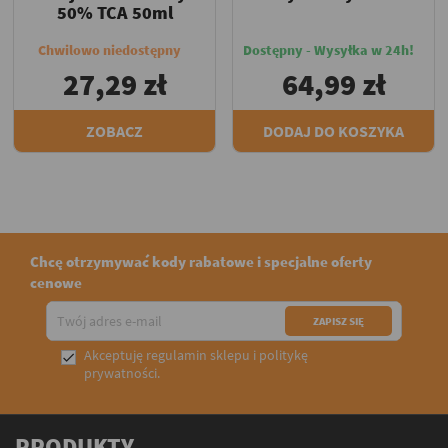
50% TCA 50ml
Chwilowo niedostępny
Dostępny - Wysyłka w 24h!
27,29 zł
64,99 zł
ZOBACZ
DODAJ DO KOSZYKA
Chcę otrzymywać kody rabatowe i specjalne oferty
cenowe
Akceptuję
regulamin sklepu
i
politykę

prywatności
.
PRODUKTY