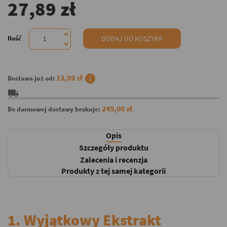
27,89 zł
Ilość
DODAJ DO KOSZYKA
info
13,99 zł
Dostawa już od:
local_shipping
249,00 zł
Do darmowej dostawy brakuje:
Opis
Szczegóły produktu
Zalecenia i recenzja
Produkty z tej samej kategorii
1. Wyjątkowy Ekstrakt