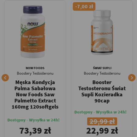
-7,00 zł
NOW FOODS
ŚWIAT SUPLI
Boostery Testosteronu
Boostery Testosteronu


Męska Kondycja
Booster
Palma Sabałowa
Testosteronu Świat
Now Foods Saw
Supli Kozieradka
Palmetto Extract
90cap
160mg 120softgels
Dostępny - Wysyłka w 24h!
29,99 zł
Dostępny - Wysyłka w 24h!
73,39 zł
22,99 zł