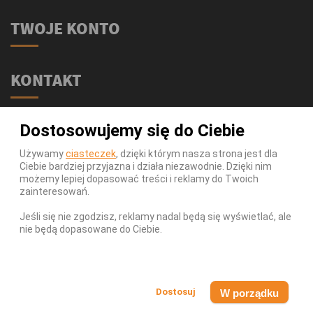
TWOJE KONTO
KONTAKT
Świat Supli - Suplementy i odżywki
Dostosowujemy się do Ciebie
ul. Stołeczna 2/lok 102
15-879 Białystok
Używamy
ciasteczek
, dzięki którym nasza strona jest dla
Ciebie bardziej przyjazna i działa niezawodnie. Dzięki nim
539 111 590
Telefon:
możemy lepiej dopasować treści i reklamy do Twoich
Infolinia:
Pn-Pt 9-17
zainteresowań.
info@swiatsupli.pl
E-mail:
Jeśli się nie zgodzisz, reklamy nadal będą się wyświetlać, ale
nie będą dopasowane do Ciebie.
© Copyright 2026 Świat Supli - Suplementy i odżywki. All
Rights Reserved.
W porządku