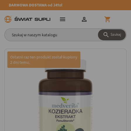
DARMOWA DOSTAWA od 249zł




Szukaj
Ostatni raz ten produkt został kupiony
2 dni temu.