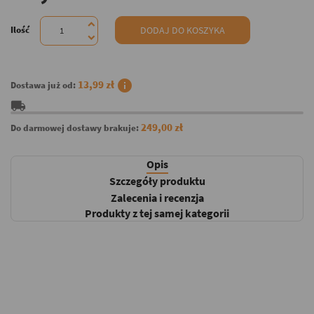
Ilość
DODAJ DO KOSZYKA
info
13,99 zł
Dostawa już od:
local_shipping
249,00 zł
Do darmowej dostawy brakuje:
Opis
Szczegóły produktu
Zalecenia i recenzja
Produkty z tej samej kategorii