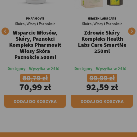
PHARMOVIT
HEALTH LABS CARE
Skóra, Włosy i Paznokcie
Skóra, Włosy i Paznokcie


Wsparcie Włosów,
Zdrowie Skóry
Skóry, Paznokci
Kompleks Health
Kompleks Pharmovit
Labs Care SmartMe
Włosy Skóra
250ml
Paznokcie 500ml
Dostępny - Wysyłka w 24h!
Dostępny - Wysyłka w 24h!
80,79 zł
99,99 zł
70,99 zł
92,59 zł
DODAJ DO KOSZYKA
DODAJ DO KOSZYKA