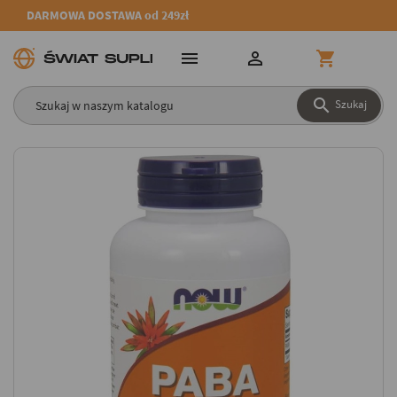
DARMOWA DOSTAWA od 249zł




Szukaj