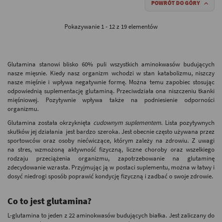
POWRÓT DO GÓRY

Pokazywanie 1 - 12 z 19 elementów
Glutamina stanowi blisko 60% puli wszystkich aminokwasów budujących
nasze mięsnie. Kiedy nasz organizm wchodzi w stan katabolizmu, niszczy
nasze mięśnie i wpływa negatywnie formę. Można temu zapobiec stosując
odpowiednią suplementację glutaminą. Przeciwdziała ona niszczeniu tkanki
mięśniowej. Pozytywnie wpływa także na podniesienie odporności
organizmu.
Glutamina została okrzyknięta
cudownym suplementem
. Lista pozytywnych
skutków jej działania jest bardzo szeroka. Jest obecnie często używana przez
sportowców oraz osoby niećwiczące, którym zależy na zdrowiu. Z uwagi
na stres, wzmożoną aktywność fizyczną, liczne choroby oraz wszelkiego
rodzaju przeciążenia organizmu, zapotrzebowanie na glutaminę
zdecydowanie wzrasta. Przyjmując ją w postaci suplementu, można w łatwy i
dosyć niedrogi sposób poprawić kondycję fizyczną i zadbać o swoje zdrowie.
Co to jest glutamina?
L-glutamina to jeden z 22 aminokwasów budujących białka. Jest zaliczany do