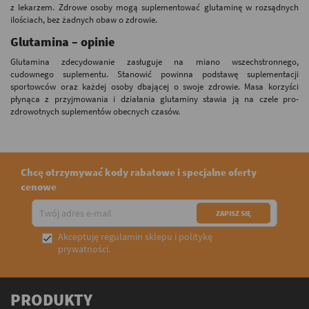
z lekarzem. Zdrowe osoby mogą suplementować glutaminę w rozsądnych
ilościach, bez żadnych obaw o zdrowie.
Glutamina – opinie
Glutamina zdecydowanie zasługuje na miano wszechstronnego,
cudownego suplementu. Stanowić powinna podstawę suplementacji
sportowców oraz każdej osoby dbającej o swoje zdrowie. Masa korzyści
płynąca z przyjmowania i działania glutaminy stawia ją na czele pro-
zdrowotnych suplementów obecnych czasów.
Chcę otrzymywać kody rabatowe i specjalne oferty
cenowe
Akceptuję
regulamin sklepu
i
politykę

prywatności
.
PRODUKTY