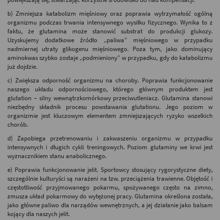
b) Zmniejsza katabolizm mięśniowy oraz poprawia wytrzymałość ogólną
organizmu podczas trwania intensywnego wysiłku fizycznego. Wynika to z
faktu, że glutamina może stanowić substrat do produkcji glukozy.
Uzyskujemy dodatkowe źródło „paliwa” mięśniowego w przypadku
nadmiernej utraty glikogenu mięśniowego. Poza tym, jako dominujący
aminokwas szybko zostaje „podmieniony” w przypadku, gdy do katabolizmu
już dojdzie.
c) Zwiększa odporność organizmu na choroby. Poprawia funkcjonowanie
naszego układu odpornościowego, którego głównym produktem jest
glutation – silny wewnątrzkomórkowy przeciwutleniacz. Glutamina stanowi
niezbędny składnik procesu powstawania glutationu. Jego poziom w
organizmie jest kluczowym elementem zmniejszających ryzyko wszelkich
chorób.
d) Zapobiega przetrenowaniu i zakwaszeniu organizmu w przypadku
intensywnych i długich cykli treningowych. Poziom glutaminy we krwi jest
wyznacznikiem stanu anabolicznego.
e) Poprawia funkcjonowanie jelit. Sportowcy stosujący rygorystyczne diety,
szczególnie kulturyści są narażeni na tzw. przeciążenia trawienne. Objętość i
częstotliwość przyjmowanego pokarmu, spożywanego często na zimno,
zmusza układ pokarmowy do wytężonej pracy. Glutamina określona została,
jako główne paliwo dla narządów wewnętrznych, a jej działanie jako balsam
kojący dla naszych jelit.