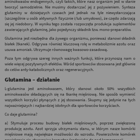
aminokwasów endogennych, czyli takich, które nasz organizm jest w stanie
tworzyć samodzielnie. Nie musimy dostarczać jej z pożywieniem. Synteza
glutaminy w dzisiejszych czasach jest jednak na tyle niewystarczająca
(szczególnie u osób aktywnych fizycznie i/lub umysłowo), że często zdarzają
się jej niedobory. W wyniku tego została rozpoczęta produkcja suplementów
zawierających glutaminę, jako pojedynczy składnik tzw. mono-preparatów.
Glutamina jest niezbędna dla żywego organizmu, ponieważ stanowi składnik
białek (tkanek). Odgrywa również kluczową rolę w metabolizmie azotu oraz
usuwa amoniak. Utrzymuje równowagę kwasowo-zasadową.
Poza tym odgrywa szereg innych ważnych funkcji, które przynoszą nam o
wiele więcej pozytywnych efektów. Wśród sportowców stosowana jest głównie
do celów anty-katabolicznych oraz regeneracyjnych.
Glutamina – działanie
L-glutamina jest aminokwasem, który stanowi około 50% wszystkich
aminokwasów składających się na tkankę mięśniową. Nie sposób wymienić
wszystkich korzyści płynących z jej stosowania. Skupmy się jedynie na tych
najważniejszych i najbardziej istotnych dla sportowców korzyściach.
Co daje glutamina?
a) Stymuluje procesu budowy białek mięśniowych, poprzez zwiększoną
produkcję azotu. Azot sprzyja utrzymaniu stanu, w którym nasze komórki
mięśniowe mają największe możliwości do wzrostu. Powierzchnie komórek
powiększają się, stwarzając korzystne środowisko do nad kompensacji.