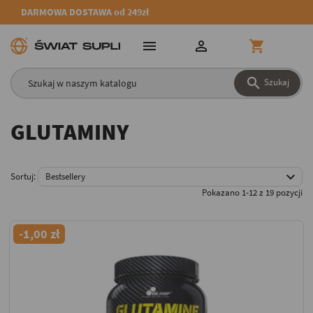
DARMOWA DOSTAWA od 249zł




Szukaj
GLUTAMINY

Sortuj:
Bestsellery
Pokazano 1-12 z 19 pozycji
-1,00 zł