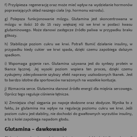
f) Przyśpiesza regenerację oraz może mieć wpływ na wydzielanie hormonów
poprawiających skład naszego ciała (np. hormonu wzrostu).
g) Polepsza funkcjonowanie mózgu. Glutamina jest skoncentrowana w
mózgu w ilości 10 do 15 razy większej niż we krwi w postaci kwasu
glutaminowego. Może stanowi zastępcze źródło paliwa w przypadku braku
glikozy.
h) Stabilizuje poziom cukru we krwi. Potrafi tłumić działanie insuliny, w
przypadku kiedy cukier we krwi spada, dzięki czemu zapobiega dalszym
spadkom.
i) Wspomaga gojenie ran. Glutamina używana jest do syntezy protein w
tkance łącznej. Jej wysoki poziom wspiera ten proces, dzięki czemu
zyskujemy zdecydowanie szybszy efekt naprawy uszkodzonych tkanek. Jest
to bardzo istotne dla sportowców narażonych na wszelkie kontuzje.
j) Wzmacnia serce. Glutamina stanowi źródło energii dla mięśnia sercowego.
Oprócz tego reguluje ciśnienie tętnicze.
k) Zmniejsza chęć sięgania po napoje słodzone oraz słodycze. Wynika to z
faktu, że glutamina ma wpływ na regulację poziomu cukru we krwi. Jeśli
poziom cukru jest stabilny, nie dochodzi do gwałtownych wyrzutów insuliny,
a to z kolei zapobiega napadom głodu.
Glutamina – dawkowanie