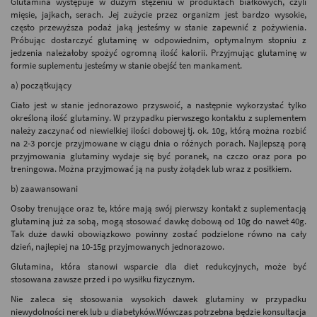
Glutamina występuje w dużym stężeniu w produktach białkowych, czyli
mięsie, jajkach, serach. Jej zużycie przez organizm jest bardzo wysokie,
często przewyższa podaż jaką jesteśmy w stanie zapewnić z pożywienia.
Próbując dostarczyć glutaminę w odpowiednim, optymalnym stopniu z
jedzenia należałoby spożyć ogromną ilość kalorii. Przyjmując glutaminę w
formie suplementu jesteśmy w stanie obejść ten mankament.
a) początkujący
Ciało jest w stanie jednorazowo przyswoić, a następnie wykorzystać tylko
określoną ilość glutaminy. W przypadku pierwszego kontaktu z suplementem
należy zaczynać od niewielkiej ilości dobowej tj. ok. 10g, którą można rozbić
na 2-3 porcje przyjmowane w ciągu dnia o różnych porach. Najlepszą porą
przyjmowania glutaminy wydaje się być poranek, na czczo oraz pora po
treningowa. Można przyjmować ją na pusty żołądek lub wraz z posiłkiem.
b) zaawansowani
Osoby trenujące oraz te, które mają swój pierwszy kontakt z suplementacją
glutaminą już za sobą, mogą stosować dawkę dobową od 10g do nawet 40g.
Tak duże dawki obowiązkowo powinny zostać podzielone równo na cały
dzień, najlepiej na 10-15g przyjmowanych jednorazowo.
Glutamina, która stanowi wsparcie dla diet redukcyjnych, może być
stosowana zawsze przed i po wysiłku fizycznym.
Nie zaleca się stosowania wysokich dawek glutaminy w przypadku
niewydolności nerek lub u diabetyków.Wówczas potrzebna będzie konsultacja