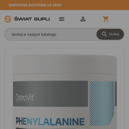
DARMOWA DOSTAWA od 249zł




Szukaj