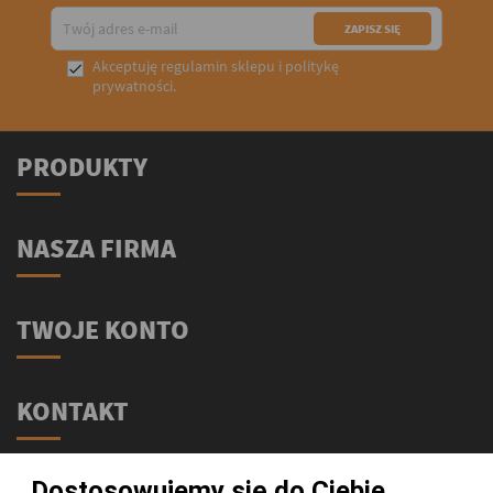
Akceptuję
regulamin sklepu
i
politykę

prywatności
.
PRODUKTY
NASZA FIRMA
TWOJE KONTO
KONTAKT
Świat Supli - Suplementy i odżywki
Dostosowujemy się do Ciebie