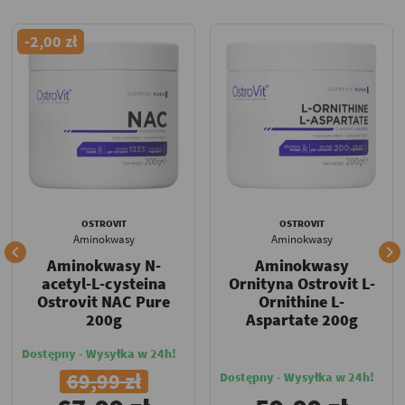
-2,00 zł
OSTROVIT
OSTROVIT
Aminokwasy
Aminokwasy


Aminokwasy N-
Aminokwasy
acetyl-L-cysteina
Ornityna Ostrovit L-
Ostrovit NAC Pure
Ornithine L-
200g
Aspartate 200g
Dostępny - Wysyłka w 24h!
69,99 zł
Dostępny - Wysyłka w 24h!