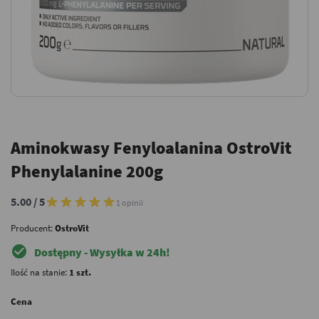
Aminokwasy Fenyloalanina OstroVit
Phenylalanine 200g
5.00 / 5
1 opinii
Producent:
OstroVit
check_circle
Dostępny - Wysyłka w 24h!
Ilość na stanie:
1 szt.
Cena