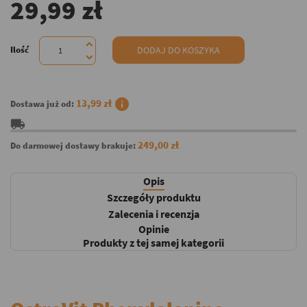
29,99 zł
Ilość
DODAJ DO KOSZYKA
info
13,99 zł
Dostawa już od:
local_shipping
249,00 zł
Do darmowej dostawy brakuje:
Opis
Szczegóły produktu
Zalecenia i recenzja
Opinie
Produkty z tej samej kategorii