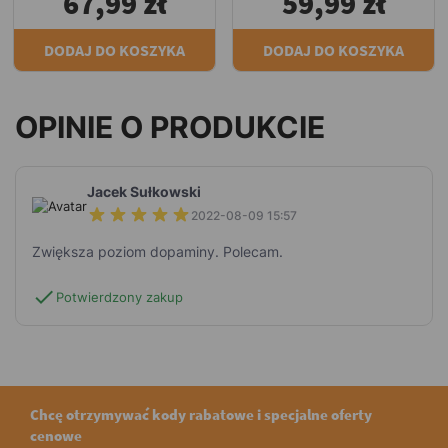
67,99 zł
59,99 zł
DODAJ DO KOSZYKA
DODAJ DO KOSZYKA
OPINIE O PRODUKCIE
Jacek Sułkowski
2022-08-09 15:57
Zwiększa poziom dopaminy. Polecam.
check
Potwierdzony zakup
Chcę otrzymywać kody rabatowe i specjalne oferty
cenowe