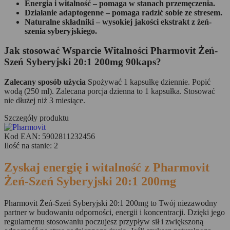
Energia i witalność – pomaga w stanach przemęczenia.
Działanie adaptogenne – pomaga radzić sobie ze stresem.
Naturalne składniki – wysokiej jakości ekstrakt z żeń-
szenia syberyjskiego.
Jak stosować Wsparcie Witalności Pharmovit Żeń-
Szeń Syberyjski 20:1 200mg 90kaps?
Zalecany sposób użycia
Spożywać 1 kapsułkę dziennie. Popić
wodą (250 ml). Zalecana porcja dzienna to 1 kapsułka. Stosować
nie dłużej niż 3 miesiące.
Szczegóły produktu
Kod EAN:
5902811232456
Ilość na stanie:
2
Zyskaj energię i witalność z Pharmovit
Żeń-Szeń Syberyjski 20:1 200mg
Pharmovit Żeń-Szeń Syberyjski 20:1 200mg to Twój niezawodny
partner w budowaniu odporności, energii i koncentracji. Dzięki jego
regularnemu stosowaniu poczujesz przypływ sił i zwiększoną