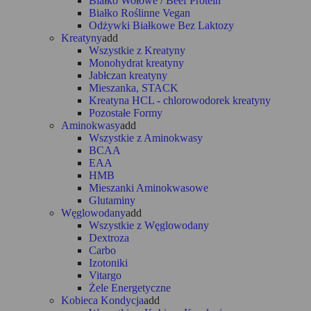
Białko Wołowe / Beef Protein
Białko Roślinne Vegan
Odżywki Białkowe Bez Laktozy
Kreatyny
add
Wszystkie z Kreatyny
Monohydrat kreatyny
Jabłczan kreatyny
Mieszanka, STACK
Kreatyna HCL - chlorowodorek kreatyny
Pozostałe Formy
Aminokwasy
add
Wszystkie z Aminokwasy
BCAA
EAA
HMB
Mieszanki Aminokwasowe
Glutaminy
Węglowodany
add
Wszystkie z Węglowodany
Dextroza
Carbo
Izotoniki
Vitargo
Żele Energetyczne
Kobieca Kondycja
add