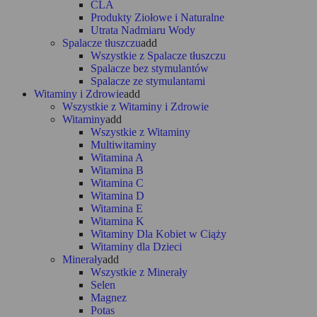
CLA
Produkty Ziołowe i Naturalne
Utrata Nadmiaru Wody
Spalacze tłuszczu
add
Wszystkie z Spalacze tłuszczu
Spalacze bez stymulantów
Spalacze ze stymulantami
Witaminy i Zdrowie
add
Wszystkie z Witaminy i Zdrowie
Witaminy
add
Wszystkie z Witaminy
Multiwitaminy
Witamina A
Witamina B
Witamina C
Witamina D
Witamina E
Witamina K
Witaminy Dla Kobiet w Ciąży
Witaminy dla Dzieci
Minerały
add
Wszystkie z Minerały
Selen
Magnez
Potas