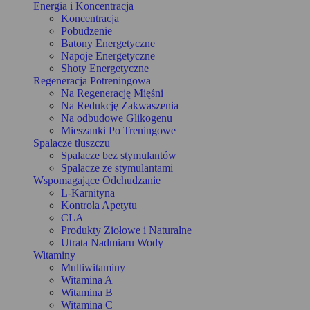
Energia i Koncentracja
Koncentracja
Pobudzenie
Batony Energetyczne
Napoje Energetyczne
Shoty Energetyczne
Regeneracja Potreningowa
Na Regenerację Mięśni
Na Redukcję Zakwaszenia
Na odbudowe Glikogenu
Mieszanki Po Treningowe
Spalacze tłuszczu
Spalacze bez stymulantów
Spalacze ze stymulantami
Wspomagające Odchudzanie
L-Karnityna
Kontrola Apetytu
CLA
Produkty Ziołowe i Naturalne
Utrata Nadmiaru Wody
Witaminy
Multiwitaminy
Witamina A
Witamina B
Witamina C