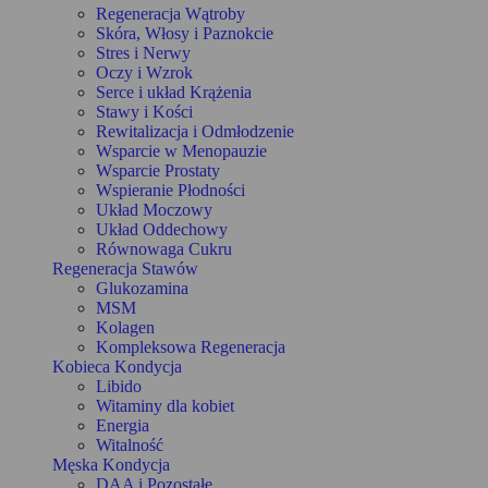
Regeneracja Wątroby
Skóra, Włosy i Paznokcie
Stres i Nerwy
Oczy i Wzrok
Serce i układ Krążenia
Stawy i Kości
Rewitalizacja i Odmłodzenie
Wsparcie w Menopauzie
Wsparcie Prostaty
Wspieranie Płodności
Układ Moczowy
Układ Oddechowy
Równowaga Cukru
Regeneracja Stawów
Glukozamina
MSM
Kolagen
Kompleksowa Regeneracja
Kobieca Kondycja
Libido
Witaminy dla kobiet
Energia
Witalność
Męska Kondycja
DAA i Pozostałe