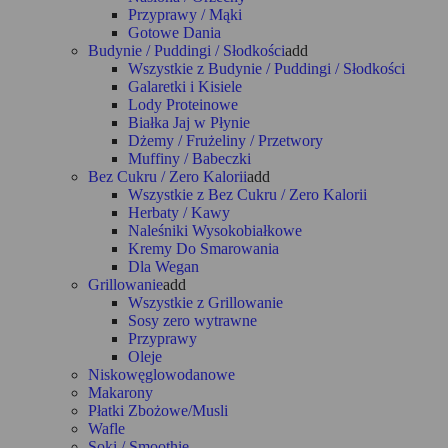
Przyprawy / Mąki
Gotowe Dania
Budynie / Puddingi / Słodkości
add
Wszystkie z Budynie / Puddingi / Słodkości
Galaretki i Kisiele
Lody Proteinowe
Białka Jaj w Płynie
Dżemy / Frużeliny / Przetwory
Muffiny / Babeczki
Bez Cukru / Zero Kalorii
add
Wszystkie z Bez Cukru / Zero Kalorii
Herbaty / Kawy
Naleśniki Wysokobiałkowe
Kremy Do Smarowania
Dla Wegan
Grillowanie
add
Wszystkie z Grillowanie
Sosy zero wytrawne
Przyprawy
Oleje
Niskowęglowodanowe
Makarony
Płatki Zbożowe/Musli
Wafle
Soki / Smoothie