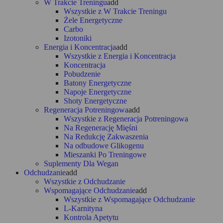
W Trakcie Treningu
add
Wszystkie z W Trakcie Treningu
Żele Energetyczne
Carbo
Izotoniki
Energia i Koncentracja
add
Wszystkie z Energia i Koncentracja
Koncentracja
Pobudzenie
Batony Energetyczne
Napoje Energetyczne
Shoty Energetyczne
Regeneracja Potreningowa
add
Wszystkie z Regeneracja Potreningowa
Na Regenerację Mięśni
Na Redukcję Zakwaszenia
Na odbudowe Glikogenu
Mieszanki Po Treningowe
Suplementy Dla Wegan
Odchudzanie
add
Wszystkie z Odchudzanie
Wspomagające Odchudzanie
add
Wszystkie z Wspomagające Odchudzanie
L-Karnityna
Kontrola Apetytu