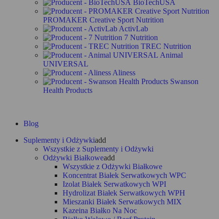
BioTechUSA
PROMAKER Creative Sport Nutrition
ActivLab
7 Nutrition
TREC Nutrition
Animal
UNIVERSAL
Aliness
Swanson
Health Products
Zobacz wszystkich producentów
Blog
Suplementy i Odżywki
add
Wszystkie z Suplementy i Odżywki
Odżywki Białkowe
add
Wszystkie z Odżywki Białkowe
Koncentrat Białek Serwatkowych WPC
Izolat Białek Serwatkowych WPI
Hydrolizat Białek Serwatkowych WPH
Mieszanki Białek Serwatkowych MIX
Kazeina Białko Na Noc