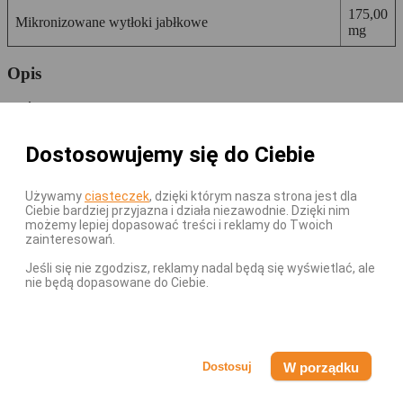
175,00
Mikronizowane wytłoki jabłkowe
mg
Opis
Płeć
Dla Kobiet
Płeć
Dostosowujemy się do Ciebie
Dla Mężczyzn
Ilość
90kaps
Używamy
ciasteczek
, dzięki którym nasza strona jest dla
Forma
Ciebie bardziej przyjazna i działa niezawodnie. Dzięki nim
Kapsułki
możemy lepiej dopasować treści i reklamy do Twoich
zainteresowań.
Uwagi:
Jeśli się nie zgodzisz, reklamy nadal będą się wyświetlać, ale
nie będą dopasowane do Ciebie.
Suplement diety / Środek spożywczy zastępujący całodzienną dietę,
do kontroli masy ciała.
Nie może być stosowany jako zamiennik bądź substytut
zróżnicowanej diety.
Nie należy przekraczać zalecanego dziennego spożycia.
W porządku
Nie stosować u kobiet w ciąży, chyba że w opisie produktu zalecane
jest inaczej.