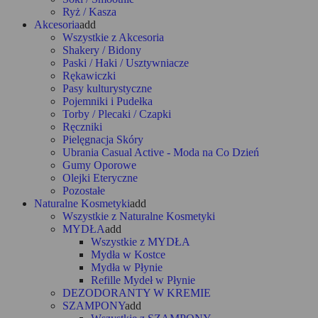
Ryż / Kasza
Akcesoria
add
Wszystkie z Akcesoria
Shakery / Bidony
Paski / Haki / Usztywniacze
Rękawiczki
Pasy kulturystyczne
Pojemniki i Pudełka
Torby / Plecaki / Czapki
Ręczniki
Pielęgnacja Skóry
Ubrania Casual Active - Moda na Co Dzień
Gumy Oporowe
Olejki Eteryczne
Pozostałe
Naturalne Kosmetyki
add
Wszystkie z Naturalne Kosmetyki
MYDŁA
add
Wszystkie z MYDŁA
Mydła w Kostce
Mydła w Płynie
Refille Mydeł w Płynie
DEZODORANTY W KREMIE
SZAMPONY
add