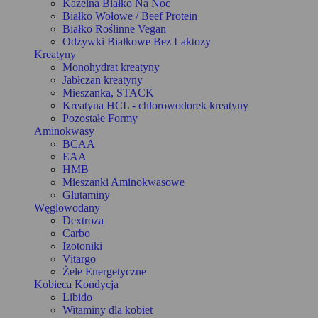
Kazeina Białko Na Noc
Białko Wołowe / Beef Protein
Białko Roślinne Vegan
Odżywki Białkowe Bez Laktozy
Kreatyny
Monohydrat kreatyny
Jabłczan kreatyny
Mieszanka, STACK
Kreatyna HCL - chlorowodorek kreatyny
Pozostałe Formy
Aminokwasy
BCAA
EAA
HMB
Mieszanki Aminokwasowe
Glutaminy
Węglowodany
Dextroza
Carbo
Izotoniki
Vitargo
Żele Energetyczne
Kobieca Kondycja
Libido
Witaminy dla kobiet