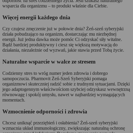
odporność na stres codziennego życia. Jeśli szukasz naturalnego
wsparcia dla organizmu – to produkt właśnie dla Ciebie.
Więcej energii każdego dnia
Czy czujesz zmęczenie już w połowie dnia? Żeń-szeń syberyjski
działa pobudzająco na organizm, dostarczając mu niezbędnej
energii. Już jedna dawka może pomóc Ci odzyskać siły witalne.
Bądź bardziej produktywny i ciesz się większą motywacją do
działania, niezależnie od wyzwań, jakie stawia przed Tobą życie.
Naturalne wsparcie w walce ze stresem
Codzienny stres to wróg numer jeden zdrowia i dobrego
samopoczucia. Pharmovit Żeń-Szeń Syberyjski pomaga
organizmowi skuteczniej radzić sobie z trudnymi sytuacjami. Dzięki
jego adaptogennym właściwościom szybciej odzyskasz wewnętrzną
równowagę i spokój umysłu, nawet w najbardziej wymagających
momentach.
Wzmocnienie odporności i zdrowia
Chcesz uniknąć przeziębień i osłabienia? Żeń-szeń syberyjski
wzmacnia układ immunologiczny, zwiększając naturalną ochronę