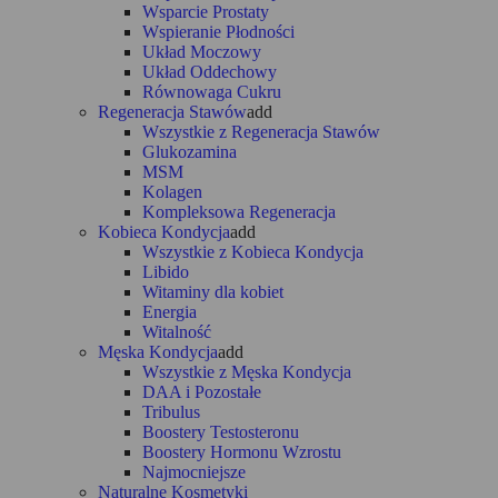
Wsparcie Prostaty
Wspieranie Płodności
Układ Moczowy
Układ Oddechowy
Równowaga Cukru
Regeneracja Stawów
add
Wszystkie z Regeneracja Stawów
Glukozamina
MSM
Kolagen
Kompleksowa Regeneracja
Kobieca Kondycja
add
Wszystkie z Kobieca Kondycja
Libido
Witaminy dla kobiet
Energia
Witalność
Męska Kondycja
add
Wszystkie z Męska Kondycja
DAA i Pozostałe
Tribulus
Boostery Testosteronu
Boostery Hormonu Wzrostu
Najmocniejsze
Naturalne Kosmetyki