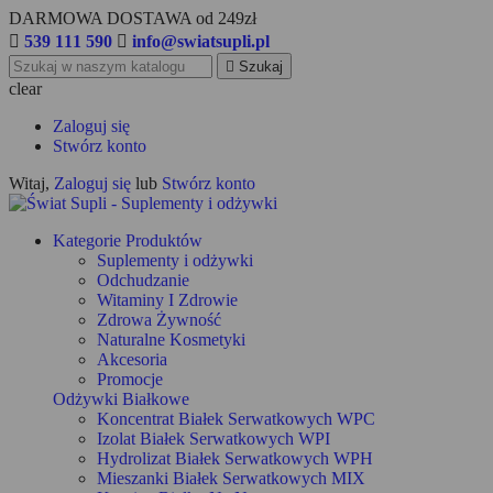
DARMOWA DOSTAWA od 249zł

539 111 590

info@swiatsupli.pl

Szukaj
clear
Zaloguj się
Stwórz konto
Witaj,
Zaloguj się
lub
Stwórz konto
Kategorie Produktów
Suplementy i odżywki
Odchudzanie
Witaminy I Zdrowie
Zdrowa Żywność
Naturalne Kosmetyki
Akcesoria
Promocje
Odżywki Białkowe
Koncentrat Białek Serwatkowych WPC
Izolat Białek Serwatkowych WPI
Hydrolizat Białek Serwatkowych WPH
Mieszanki Białek Serwatkowych MIX