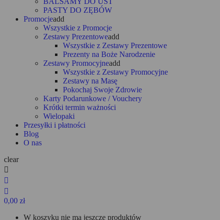
BALSAMY DO UST
PASTY DO ZĘBÓW
Promocje
add
Wszystkie z Promocje
Zestawy Prezentowe
add
Wszystkie z Zestawy Prezentowe
Prezenty na Boże Narodzenie
Zestawy Promocyjne
add
Wszystkie z Zestawy Promocyjne
Zestawy na Masę
Pokochaj Swoje Zdrowie
Karty Podarunkowe / Vouchery
Krótki termin ważności
Wielopaki
Przesyłki i płatności
Blog
O nas
clear



0,00 zł
W koszyku nie ma jeszcze produktów