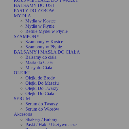
ROZŚWIETLACZ DO TWARZY
BALSAMY DO UST
PASTY DO ZĘBÓW
MYDŁA
Mydła w Kostce
Mydła w Płynie
Refille Mydeł w Płynie
SZAMPONY
Szampony w Kostce
Szampony w Płynie
BALSAMY I MASŁA DO CIAŁA
Balsamy do ciała
Masła do Ciała
Musy do Ciała
OLEJKI
Olejki do Brody
Olejki Do Masażu
Olejki Do Twarzy
Olejki Do Ciała
SERUM
Serum do Twarzy
Serum do Włosów
Akcesoria
Shakery / Bidony
Paski / Haki / Usztywniacze