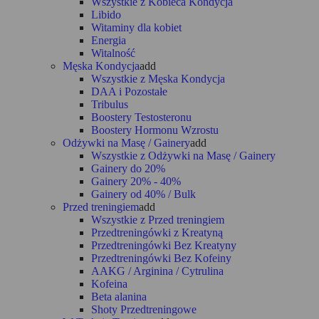
Wszystkie z Kobieca Kondycja
Libido
Witaminy dla kobiet
Energia
Witalność
Męska Kondycja
add
Wszystkie z Męska Kondycja
DAA i Pozostałe
Tribulus
Boostery Testosteronu
Boostery Hormonu Wzrostu
Odżywki na Masę / Gainery
add
Wszystkie z Odżywki na Masę / Gainery
Gainery do 20%
Gainery 20% - 40%
Gainery od 40% / Bulk
Przed treningiem
add
Wszystkie z Przed treningiem
Przedtreningówki z Kreatyną
Przedtreningówki Bez Kreatyny
Przedtreningówki Bez Kofeiny
AAKG / Arginina / Cytrulina
Kofeina
Beta alanina
Shoty Przedtreningowe