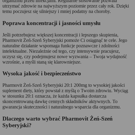
organizmu przed infekcjami. Regularne stosowanie pozwala
utrzymać zdrowie na najwyższym poziomie przez cały rok. Dzięki
temu poczujesz się silniejszy i mniej podatny na choroby.
Poprawa koncentracji i jasności umysłu
Jeśli potrzebujesz większej koncentracji i lepszego skupienia,
Pharmovit Żeń-Szeń Syberyjski pomoże Ci osiągnąć te cele. Jego
naturalne działanie wspomaga funkcje poznawcze i zdolności
intelektualne. Niezależnie od tego, czy intensywnie pracujesz,
uczysz się, czy podejmujesz nowe wyzwania – Twoja wydajność
wzrośnie, a myśli staną się klarowniejsze.
Wysoka jakość i bezpieczeństwo
Pharmovit Żeń-Szeń Syberyjski 20:1 200mg to wysokiej jakości
suplement diety, który powstał z myślą o Twoim zdrowiu. Wyciąg
w stosunku 20:1 oznacza, że każda kapsułka dostarcza
skoncentrowaną dawkę cennych składników aktywnych. To
gwarancja skuteczności i naturalnego wsparcia dla organizmu.
Dlaczego warto wybrać Pharmovit Żeń-Szeń
Syberyjski?