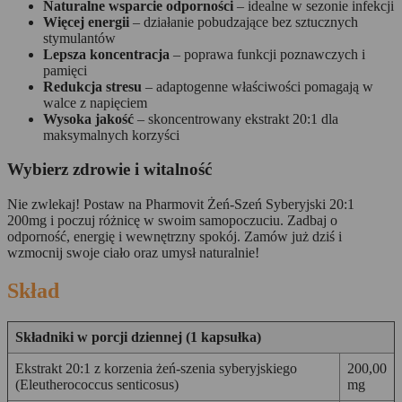
Naturalne wsparcie odporności
– idealne w sezonie infekcji
Więcej energii
– działanie pobudzające bez sztucznych
stymulantów
Lepsza koncentracja
– poprawa funkcji poznawczych i
pamięci
Redukcja stresu
– adaptogenne właściwości pomagają w
walce z napięciem
Wysoka jakość
– skoncentrowany ekstrakt 20:1 dla
maksymalnych korzyści
Wybierz zdrowie i witalność
Nie zwlekaj! Postaw na Pharmovit Żeń-Szeń Syberyjski 20:1
200mg i poczuj różnicę w swoim samopoczuciu. Zadbaj o
odporność, energię i wewnętrzny spokój. Zamów już dziś i
wzmocnij swoje ciało oraz umysł naturalnie!
Skład
Składniki w porcji dziennej (1 kapsułka)
Ekstrakt 20:1 z korzenia żeń-szenia syberyjskiego
200,00
(Eleutherococcus senticosus)
mg