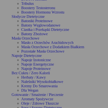
Tribulus
Boostery Testosteronu
Boostery Hormonu Wzrostu
Słodycze Dietetyczne
Batoniki Proteinowe
Batony Węglowodanowe
Ciastka i Przekąski Dietetyczne
Batony Zbożowe
Masła Orzechowe
Masło z Orzechów Arachidowych
Masła Orzechowe z Dodatkiem Białkiem
Pozostałe Masła Orzechowe
Napoje Dietetyczne
Napoje Izotoniczne
Napoje Energetyczne
Napoje Proteinowe
Bez Cukru / Zero Kalorii
Herbaty / Kawy
Naleśniki Wysokobiałkowe
Kremy Do Smarowania
Dla Wegan
Gotowanie / Smażenie / Pieczenie
Aromaty Spożywcze
Oleje / Zdrowe Tłuszcze
Sosy i Syropy Dietetyczne