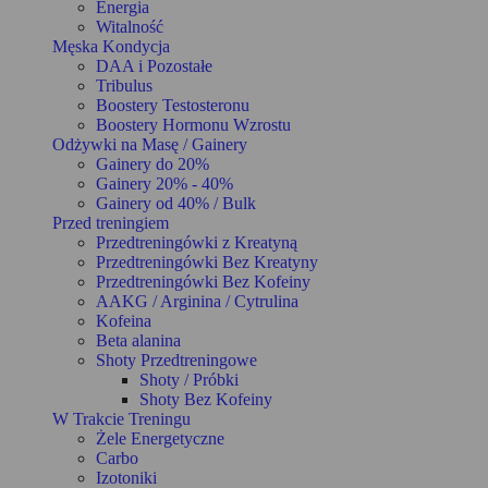
Energia
Witalność
Męska Kondycja
DAA i Pozostałe
Tribulus
Boostery Testosteronu
Boostery Hormonu Wzrostu
Odżywki na Masę / Gainery
Gainery do 20%
Gainery 20% - 40%
Gainery od 40% / Bulk
Przed treningiem
Przedtreningówki z Kreatyną
Przedtreningówki Bez Kreatyny
Przedtreningówki Bez Kofeiny
AAKG / Arginina / Cytrulina
Kofeina
Beta alanina
Shoty Przedtreningowe
Shoty / Próbki
Shoty Bez Kofeiny
W Trakcie Treningu
Żele Energetyczne
Carbo
Izotoniki