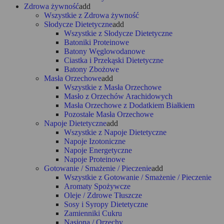
Zdrowa żywność
add
Wszystkie z Zdrowa żywność
Słodycze Dietetyczne
add
Wszystkie z Słodycze Dietetyczne
Batoniki Proteinowe
Batony Węglowodanowe
Ciastka i Przekąski Dietetyczne
Batony Zbożowe
Masła Orzechowe
add
Wszystkie z Masła Orzechowe
Masło z Orzechów Arachidowych
Masła Orzechowe z Dodatkiem Białkiem
Pozostałe Masła Orzechowe
Napoje Dietetyczne
add
Wszystkie z Napoje Dietetyczne
Napoje Izotoniczne
Napoje Energetyczne
Napoje Proteinowe
Gotowanie / Smażenie / Pieczenie
add
Wszystkie z Gotowanie / Smażenie / Pieczenie
Aromaty Spożywcze
Oleje / Zdrowe Tłuszcze
Sosy i Syropy Dietetyczne
Zamienniki Cukru
Nasiona / Orzechy