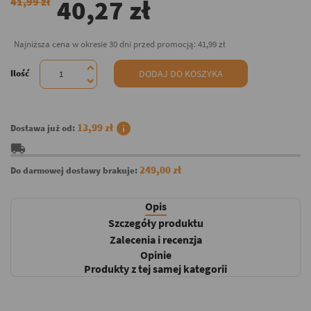
40,27 zł
41,99 zł
Najniższa cena w okresie 30 dni przed promocją:
41,99 zł
Ilość
DODAJ DO KOSZYKA
info
13,99 zł
Dostawa już od:
local_shipping
249,00 zł
Do darmowej dostawy brakuje:
Opis
Szczegóły produktu
Zalecenia i recenzja
Opinie
Produkty z tej samej kategorii