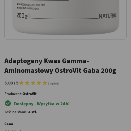
Adaptogeny Kwas Gamma-
Aminomasłowy OstroVit Gaba 200g
5.00 / 5
2 opinii
Producent:
OstroVit
check_circle
Dostępny - Wysyłka w 24h!
Ilość na stanie:
4 szt.
Cena