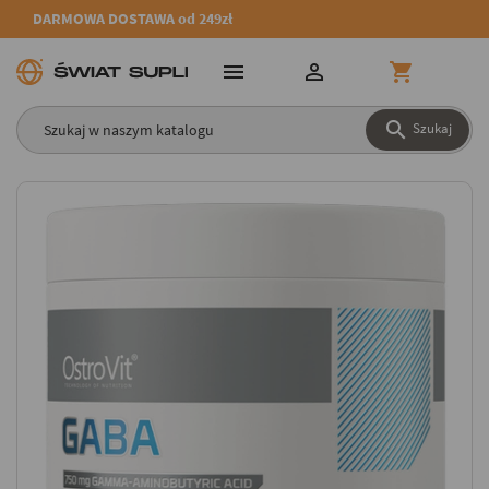
DARMOWA DOSTAWA od 249zł




Szukaj