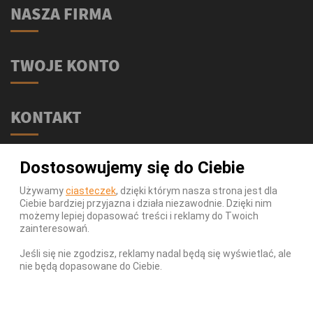
NASZA FIRMA
TWOJE KONTO
KONTAKT
Świat Supli - Suplementy i odżywki
Dostosowujemy się do Ciebie
ul. Stołeczna 2/lok 102
15-879 Białystok
Używamy
ciasteczek
, dzięki którym nasza strona jest dla
Ciebie bardziej przyjazna i działa niezawodnie. Dzięki nim
539 111 590
Telefon:
możemy lepiej dopasować treści i reklamy do Twoich
Infolinia:
Pn-Pt 9-17
zainteresowań.
info@swiatsupli.pl
E-mail:
Jeśli się nie zgodzisz, reklamy nadal będą się wyświetlać, ale
nie będą dopasowane do Ciebie.
© Copyright 2026 Świat Supli - Suplementy i odżywki. All
Rights Reserved.