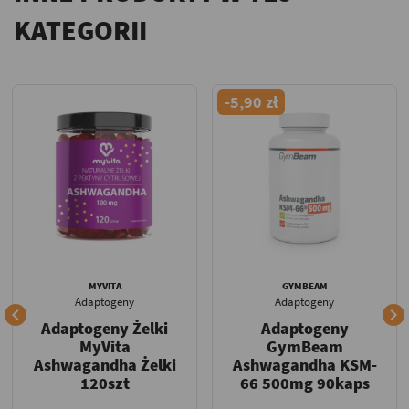
KATEGORII
-5,90 zł
MYVITA
GYMBEAM
Adaptogeny
Adaptogeny


Adaptogeny Żelki
Adaptogeny
MyVita
GymBeam
Ashwagandha Żelki
Ashwagandha KSM-
120szt
66 500mg 90kaps