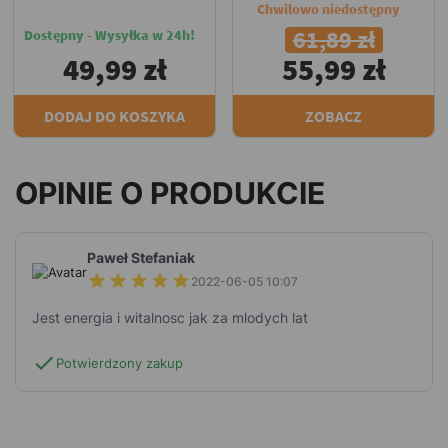
Chwilowo niedostępny
61,89 zł
Dostępny - Wysyłka w 24h!
49,99 zł
55,99 zł
DODAJ DO KOSZYKA
ZOBACZ
OPINIE O PRODUKCIE
Paweł Stefaniak
2022-06-05 10:07
Jest energia i witalnosc jak za mlodych lat
check
Potwierdzony zakup