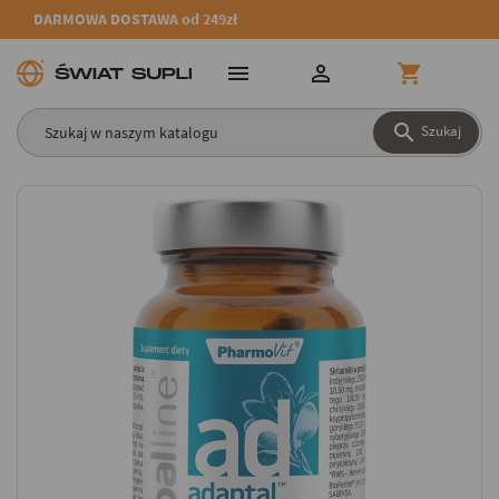
DARMOWA DOSTAWA od 249zł




Szukaj