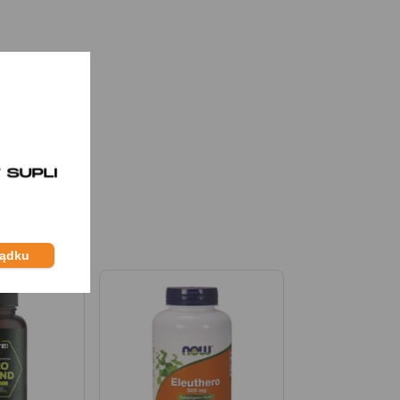
ządku