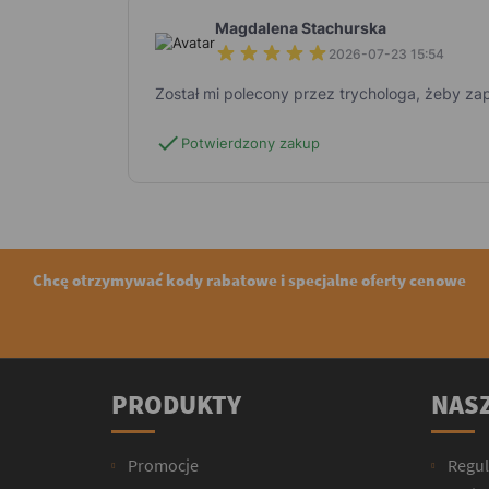
Magdalena Stachurska
2026-07-23 15:54
Został mi polecony przez trychologa, żeby z
check
Potwierdzony zakup
Chcę otrzymywać kody rabatowe i specjalne oferty cenowe
PRODUKTY
NASZ
Promocje
Regu