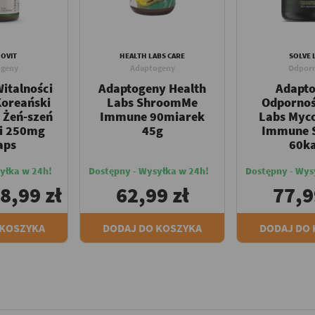
OVIT
HEALTH LABS CARE
SOLVE 
geny
Adaptogeny
Odpor
italności
Adaptogeny Health
Adapt
Koreański
Labs ShroomMe
Odpornoś
 Żeń-szeń
Immune 90miarek
Labs Myc
i 250mg
45g
Immune 
aps
60k
yłka w 24h!
Dostępny - Wysyłka w 24h!
Dostępny - Wys
8,99 zł
62,99 zł
77,9
 KOSZYKA
DODAJ DO KOSZYKA
DODAJ DO