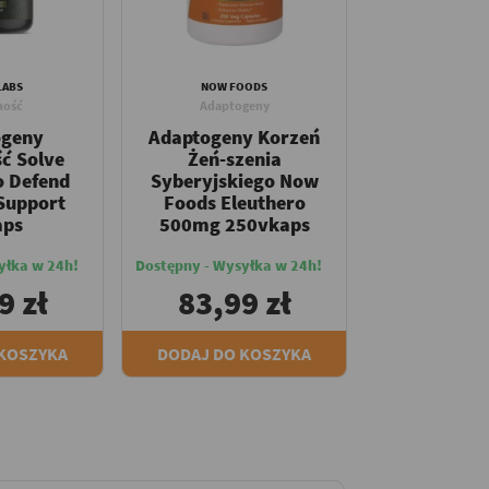
LABS
NOW FOODS
ność
Adaptogeny
ogeny
Adaptogeny Korzeń
ć Solve
Żeń-szenia
o Defend
Syberyjskiego Now
Support
Foods Eleuthero
aps
500mg 250vkaps
yłka w 24h!
Dostępny - Wysyłka w 24h!
9 zł
83,99 zł
 KOSZYKA
DODAJ DO KOSZYKA