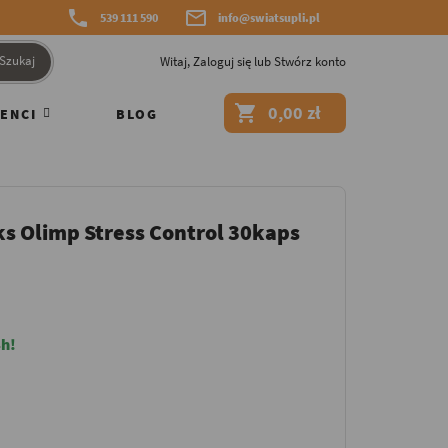


539 111 590
info@swiatsupli.pl
Szukaj
Witaj,
Zaloguj się
lub
Stwórz konto

0,00 zł
ENCI
BLOG
 Olimp Stress Control 30kaps
h!