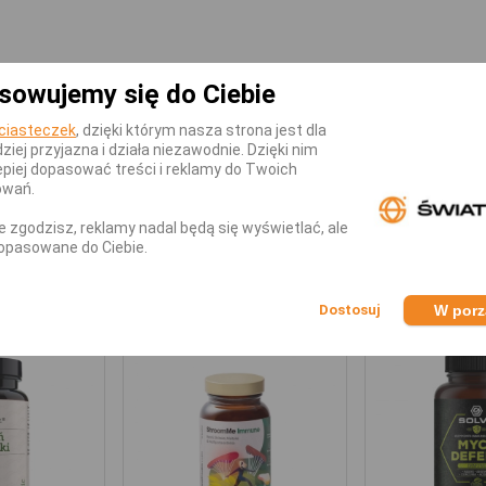
sowujemy się do Ciebie
ciasteczek
, dzięki którym nasza strona jest dla
dziej przyjazna i działa niezawodnie. Dzięki nim
Control 30kaps?
piej dopasować treści i reklamy do Twoich
owań.
dziennie
nie zgodzisz, reklamy nadal będą się wyświetlać, ale
opasowane do Ciebie.
KATEGORII
W por