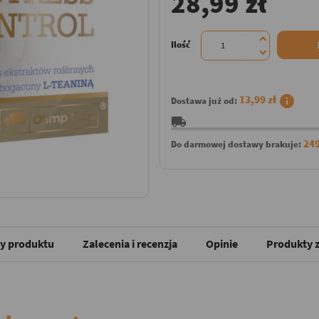
28,99 zł
Ilość
info
13,99 zł
Dostawa już od:
local_shipping
249
Do darmowej dostawy brakuje:
y produktu
Zalecenia i recenzja
Opinie
Produkty z