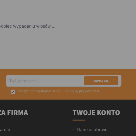
apobiec wypadaniu włosów …
Akceptuję
regulamin sklepu
i
politykę prywatności
.

A FIRMA
TWOJE KONTO
lamin
Dane osobowe