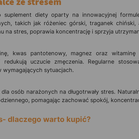
lce ze stresem
to suplement diety oparty na innowacyjnej for
ch, takich jak różeniec górski, traganek chiński,
na stres, poprawia koncentrację i sprzyja utrzymani
ninę, kwas pantotenowy, magnez oraz witaminę
i redukują uczucie zmęczenia. Regularne stoso
w wymagających sytuacjach.
r dla osób narażonych na długotrwały stres. Natura
odziennego, pomagając zachować spokój, koncentra
s- dlaczego warto kupić?