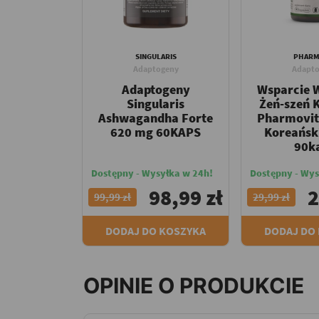
SINGULARIS
PHARM
Adaptogeny
Adapto
Adaptogeny
Wsparcie W
Singularis
Żeń-szeń 
Ashwagandha Forte
Pharmovit
620 mg 60KAPS
Koreańsk
90k
Dostępny - Wysyłka w 24h!
Dostępny - Wys
98,99 zł
2
99,99 zł
29,99 zł
DODAJ DO KOSZYKA
DODAJ DO
OPINIE O PRODUKCIE