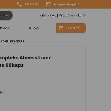


539 111 590
info@swiatsupli.pl
Szukaj
Witaj,
Zaloguj się
lub
Stwórz konto

0,00 zł
ENCI
BLOG
N COMPLEX 90KAPS
mpleks Aliness Liver
ex 90kaps
h!