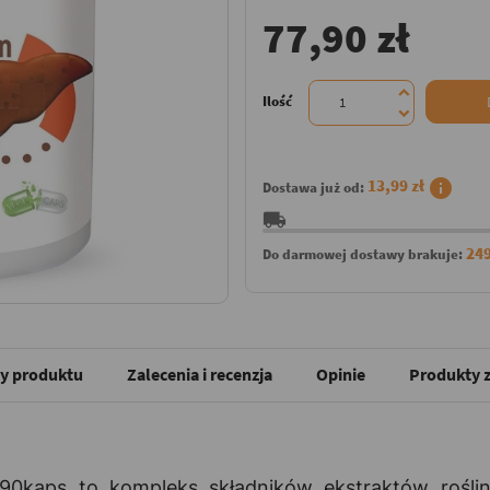
77,90 zł
Ilość
info
13,99 zł
Dostawa już od:
local_shipping
249
Do darmowej dostawy brakuje:
y produktu
Zalecenia i recenzja
Opinie
Produkty z
 90kaps to kompleks składników ekstraktów rośli