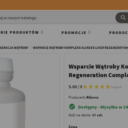

RIE PRODUKTÓW
PROMOCJE
PRODUC
NERACJA WĄTROBY
WSPARCIE WĄTROBY KOMPLEKS ALINESS LIVER REGENERATIO
Wsparcie Wątroby Ko
Regeneration Compl
5.00 / 5
3 opinii
Producent:
Aliness
check_circle
Dostępny - Wysyłka w 24
Ilość na stanie:
37 szt.
Cena