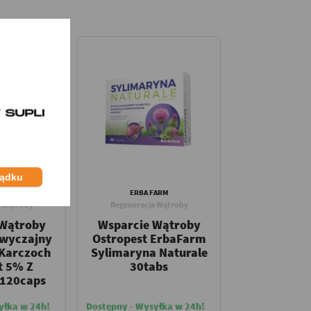
ządku
RITA
ERBA FARM
a Wątroby
Regeneracja Wątroby
 Wątroby
Wsparcie Wątroby
Zwyczajny
Ostropest ErbaFarm
 Karczoch
Sylimaryna Naturale
t 5% Z
30tabs
 120caps
yłka w 24h!
Dostępny - Wysyłka w 24h!