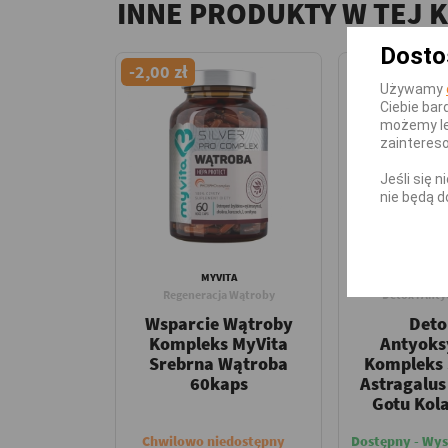
INNE PRODUKTY W TEJ 
Dosto
-2,00 zł
Używamy
Ciebie bar
możemy le
zainteres
Jeśli się 
nie będą d
MYVITA
SWANSON HEAL
Regeneracja Wątroby
Detox i Ant
Wsparcie Wątroby
Deto
Kompleks MyVita
Antyoks
Srebrna Wątroba
Kompleks
60kaps
Astragalus
Gotu Kol
Chwilowo niedostępny
Dostępny - Wys