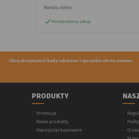
Bardzo dobry
check
Potwierdzony zakup
Chcę otrzymywać kody rabatowe i specjalne oferty cenowe
PRODUKTY
NASZ
Promocje
Regu
Nowe produkty
Polit
Najczęściej kupowane
O nas
Przesy