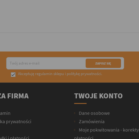
Akceptuję
regulamin sklepu
i
politykę prywatności
.

A FIRMA
TWOJE KONTO
lamin
Dane osobowe
yka prywatności
Zamówienia
Moje pokwitowania - korekty
łki i płatności
płatności