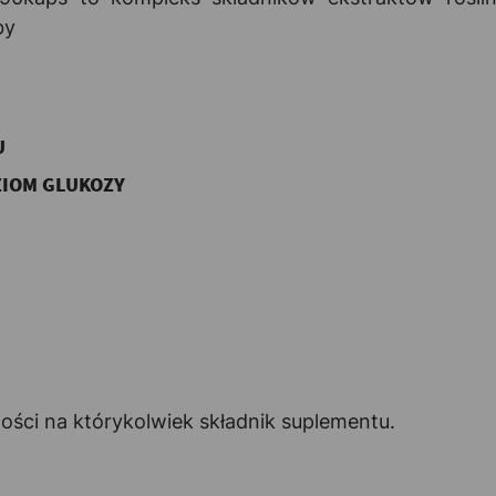
by
U
IOM GLUKOZY
ści na którykolwiek składnik suplementu.