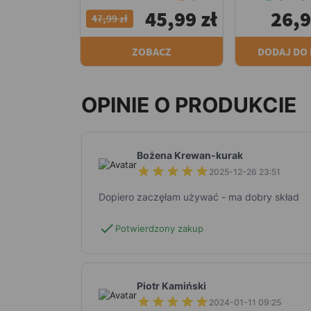
45,99 zł
26,9
47,99 zł
ZOBACZ
DODAJ DO
OPINIE O PRODUKCIE
Bożena Krewan-kurak
2025-12-26 23:51
Dopiero zaczęłam używać - ma dobry skład
check
Potwierdzony zakup
Piotr Kamiński
2024-01-11 09:25