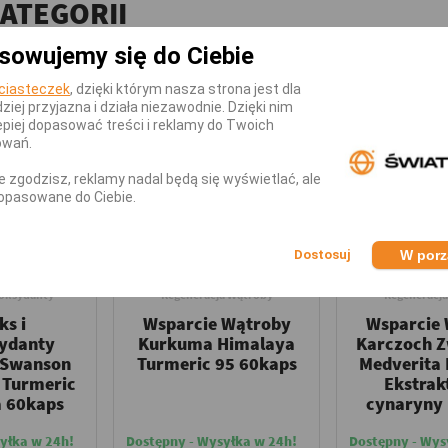
KATEGORII
sowujemy się do Ciebie
-2,01 zł
ciasteczek
, dzięki którym nasza strona jest dla
dziej przyjazna i działa niezawodnie. Dzięki nim
piej dopasować treści i reklamy do Twoich
owań.
nie zgodzisz, reklamy nadal będą się wyświetlać, ale
opasowane do Ciebie.
W por
TH PRODUCTS
HIMALAYA
MEDVE
yoksydanty
Regeneracja Wątroby
Regeneracj
ks i
Wsparcie Wątroby
Wsparcie
ydanty
Kurkuma Himalaya
Karczoch 
 Swanson
Turmeric 95 60kaps
Medverita
 Turmeric
Ekstrak
a 60kaps
cynaryny
yłka w 24h!
Dostępny - Wysyłka w 24h!
Dostępny - Wys