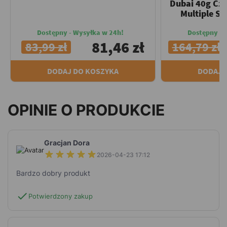
Dubai 40g Cze
Multiple Sp
Dostępny - Wysyłka w 24h!
Dostępny - 
81,46 zł
83,99 zł
164,79 zł
DODAJ DO KOSZYKA
DODAJ 
OPINIE O PRODUKCIE
Gracjan Dora
2026-04-23 17:12
Bardzo dobry produkt
check
Potwierdzony zakup