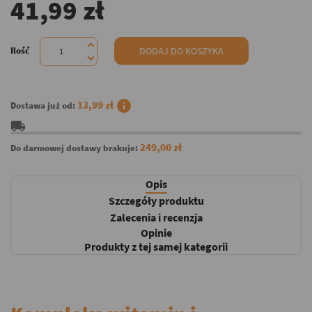
41,99 zł
Ilość
DODAJ DO KOSZYKA
info
13,99 zł
Dostawa już od:
local_shipping
249,00 zł
Do darmowej dostawy brakuje:
Opis
Szczegóły produktu
Zalecenia i recenzja
Opinie
Produkty z tej samej kategorii