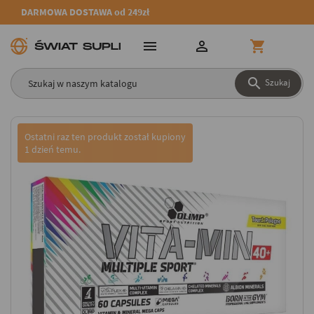
DARMOWA DOSTAWA od 249zł




Szukaj
Ostatni raz ten produkt został kupiony
1 dzień temu.