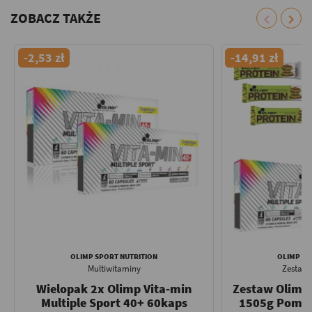
ZOBACZ TAKŻE
chevron_left
chevron_right
-2,53 zł
-14,91 zł
OLIMP SPORT NUTRITION
OLIMP SP
Multiwitaminy
Zestaw
Wielopak 2x Olimp Vita-min
Zestaw Olimp 
Multiple Sport 40+ 60kaps
1505g Pomar