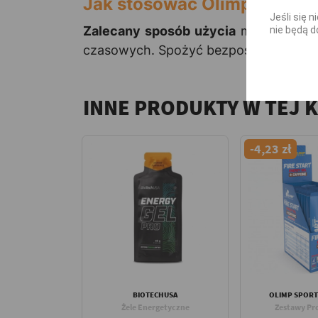
Jak stosować Olimp Fire St
Jeśli się 
Zalecany sposób użycia
maksymalnie 
nie będą d
czasowych. Spożyć bezpośrednio po o
INNE PRODUKTY W TEJ 
-4,23 zł
BIOTECHUSA
OLIMP SPORT
Żele Energetyczne
Zestawy Pr