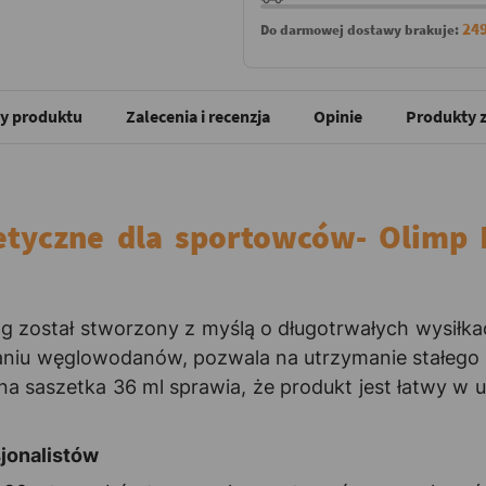
249
Do darmowej dostawy brakuje:
y produktu
Zalecenia i recenzja
Opinie
Produkty z
etyczne dla sportowców- Olimp F
g został stworzony z myślą o długotrwałych wysiłkac
aniu węglowodanów, pozwala na utrzymanie stałego p
a saszetka 36 ml sprawia, że produkt jest łatwy w 
jonalistów