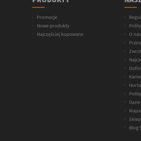
Promocje
Regu
Nowe produkty
Polit
Najczęściej kupowane
O nas
Przesy
Zwrot
Najcz
Dofin
Karie
Hurto
Polit
Dane 
Mapa 
Sklep
Blog 