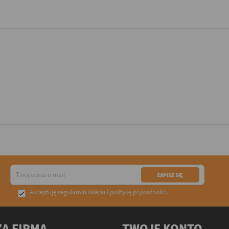
Akceptuję
regulamin sklepu
i
politykę prywatności
.

A FIRMA
TWOJE KONTO