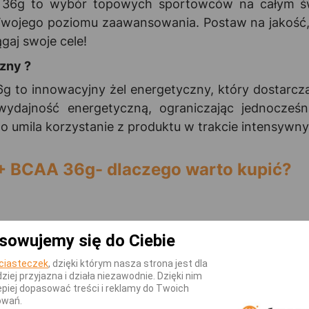
 36g to wybór topowych sportowców na całym świe
 Twojego poziomu zaawansowania. Postaw na jakość,
gaj swoje cele!
zny ?
36g to innowacyjny żel energetyczny, który dosta
ydajność energetyczną, ograniczając jednocześ
 umila korzystanie z produktu w trakcie intensywn
l + BCAA 36g- dlaczego warto kupić?
sowujemy się do Ciebie
ciasteczek
, dzięki którym nasza strona jest dla
dziej przyjazna i działa niezawodnie. Dzięki nim
piej dopasować treści i reklamy do Twoich
owań.