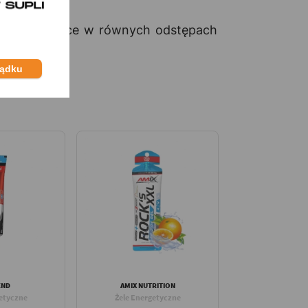
 po 1 saszetce w równych odstępach
ządku
END
AMIX NUTRITION
etyczne
Żele Energetyczne