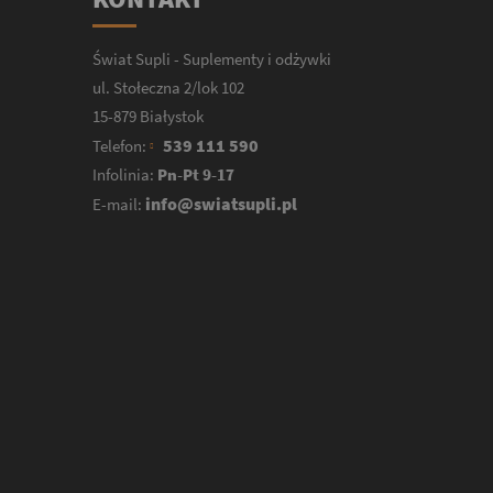
Świat Supli - Suplementy i odżywki
ul. Stołeczna 2/lok 102
15-879 Białystok
539 111 590
Telefon:
Infolinia:
Pn-Pt 9-17
info@swiatsupli.pl
E-mail: