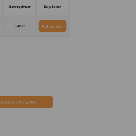
Oszczędzasz
Kup teraz
8,40 zł
KUP 20 SZT.
DODAJ DO KOSZYKA