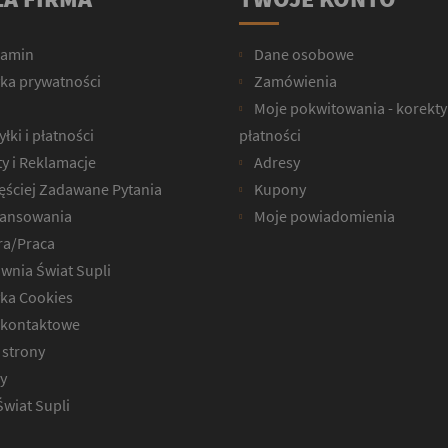
lamin
Dane osobowe
yka prywatności
Zamówienia
Moje pokwitowania - korekty
łki i płatności
płatności
y i Reklamacje
Adresy
ęściej Zadawane Pytania
Kupony
ansowania
Moje powiadomienia
ra/Praca
wnia Świat Supli
yka Cookies
kontaktowe
strony
y
Świat Supli