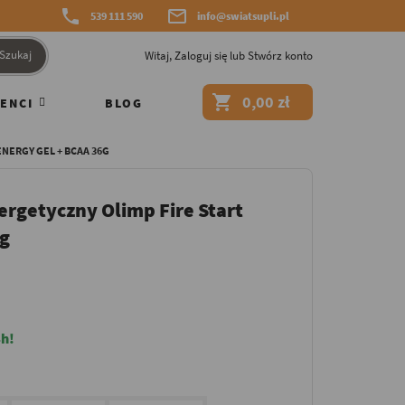


539 111 590
info@swiatsupli.pl
Szukaj
Witaj,
Zaloguj się
lub
Stwórz konto

0,00 zł
ENCI
BLOG
NERGY GEL + BCAA 36G
rgetyczny Olimp Fire Start
6g
h!