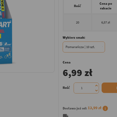
Cena po
Ilość
rabacie
20
6,57 zł
Wybierz smak:
Cena
6,99 zł
Ilość
info
13,99 zł
Dostawa już od:
local_shipping