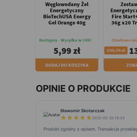
Węglowodany Żel
Zestaw
Energetyczny
Energetyc
BioTechUSA Energy
Fire Start
Gel Orange 40g
36g x20 T
Dostępny - Wysyłka w 24h!
Chwilowo ni
5,99 zł
1
139,79 zł
DODAJ DO KOSZYKA
ZOB
OPINIE O PRODUKCIE
Sławomir Skotarczak
2025-05-20 19:33
Produkt zgodny z opisem. Transakcja przebiegła