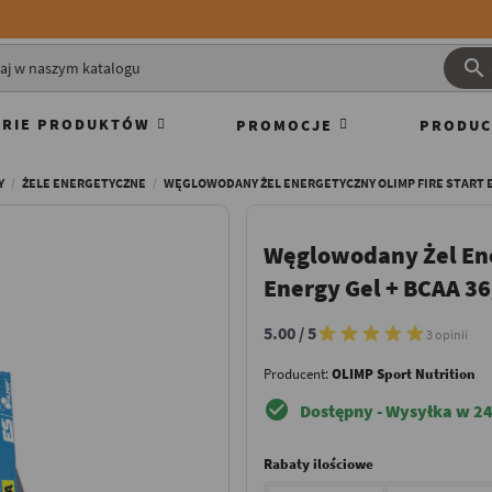

RIE PRODUKTÓW
PROMOCJE
PRODUC
Y
ŻELE ENERGETYCZNE
WĘGLOWODANY ŻEL ENERGETYCZNY OLIMP FIRE START E
Węglowodany Żel Ene
Energy Gel + BCAA 3
5.00 / 5
3 opinii
Producent:
OLIMP Sport Nutrition
check_circle
Dostępny - Wysyłka w 24
Rabaty ilościowe