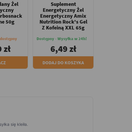
any Żel
Suplement
tyczny
Energetyczny Żel
arbosnack
Energetyczny Amix
ne 50g
Nutrition Rock's Gel
Z Kofeiną XXL 65g
edostępny
Dostępny - Wysyłka w 24h!
 zł
6,49 zł
ACZ
DODAJ DO KOSZYKA
łka się kleiła.