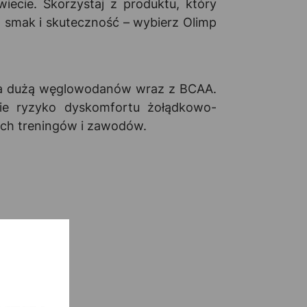
cie. Skorzystaj z produktu, który
 smak i skuteczność – wybierz Olimp
rcza dużą węglowodanów wraz z BCAA.
nie ryzyko dyskomfortu żołądkowo-
ych treningów i zawodów.