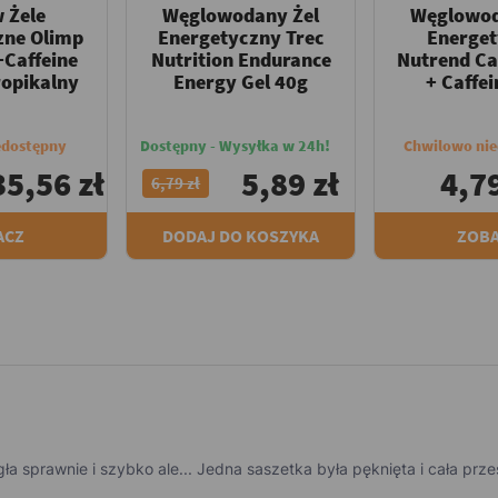
 Żele
Węglowodany Żel
Węglowod
zne Olimp
Energetyczny Trec
Energe
+Caffeine
Nutrition Endurance
Nutrend C
ropikalny
Energy Gel 40g
+ Caffei
edostępny
Dostępny - Wysyłka w 24h!
Chwilowo ni
35,56 zł
5,89 zł
4,79
6,79 zł
ACZ
DODAJ DO KOSZYKA
ZOB
 sprawnie i szybko ale... Jedna saszetka była pęknięta i cała przesy