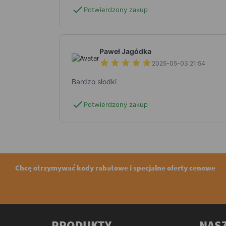
check
Potwierdzony zakup
Paweł Jagódka
2025-05-03 21:54
Bardzo słodki
check
Potwierdzony zakup
Chcę otrzymywać kody rabatowe i specjalne oferty cenowe
PRODUKTY
NASZ