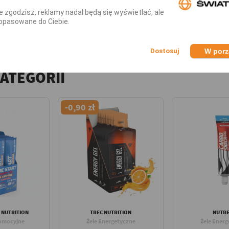
art Energy Gel + BCAA 36g?
nie zgodzisz, reklamy nadal będą się wyświetlać, ale
4 saszetki dziennie – stosować w trakcie wysiłku
opasowane do Ciebie.
twarciu.
W por
KATEGORII
-0,90 zł
 NUTRITION
TREC NUTRITION
NUTR
omocyjne
Żele Energetyczne
Żele Energ