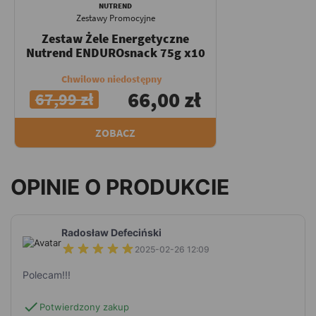
NUTREND
Zestawy Promocyjne
Zestaw Żele Energetyczne
Nutrend ENDUROsnack 75g x10
Chwilowo niedostępny
66,00 zł
67,99 zł
ZOBACZ
OPINIE O PRODUKCIE
Radosław Defeciński
2025-02-26 12:09
Polecam!!!
check
Potwierdzony zakup