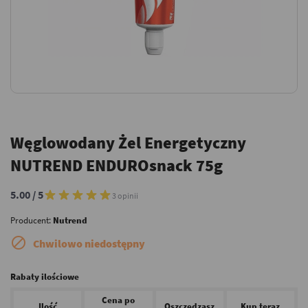
Węglowodany Żel Energetyczny
NUTREND ENDUROsnack 75g
5.00 / 5
3 opinii
Producent:
Nutrend

Chwilowo niedostępny
Rabaty ilościowe
Cena po
Ilość
Oszczędzasz
Kup teraz