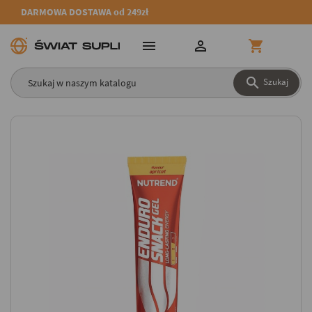
DARMOWA DOSTAWA od 249zł




Szukaj