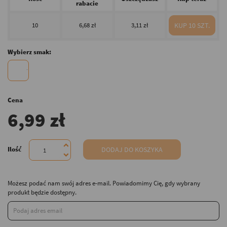
rabacie
10
6,68 zł
3,11 zł
KUP 10 SZT.
Wybierz smak:
Cena
6,99 zł
Ilość
DODAJ DO KOSZYKA
Możesz podać nam swój adres e-mail. Powiadomimy Cię, gdy wybrany
produkt będzie dostępny.