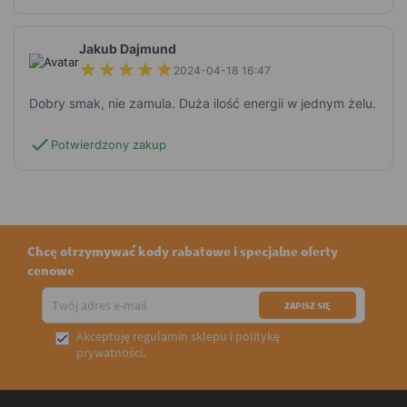
Jakub Dajmund
2024-04-18 16:47
Dobry smak, nie zamula. Duża ilość energii w jednym żelu.
check
Potwierdzony zakup
Chcę otrzymywać kody rabatowe i specjalne oferty
cenowe
Akceptuję
regulamin sklepu
i
politykę

prywatności
.