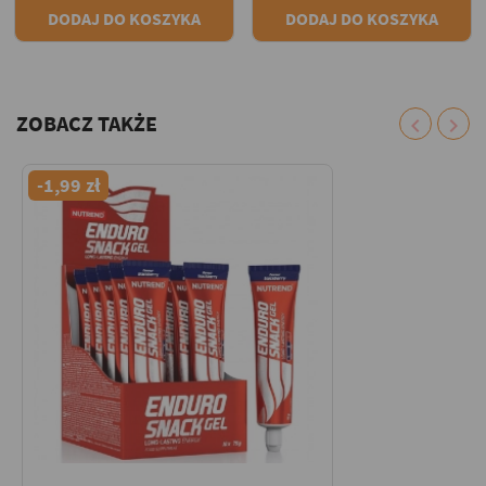
DODAJ DO KOSZYKA
DODAJ DO KOSZYKA
ZOBACZ TAKŻE
chevron_left
chevron_right
-1,99 zł