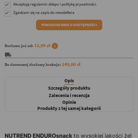
Akceptuję
regulamin sklepu
i
politykę prywatności
.

Zgadzam się na zapis do newslettera

POWIADOM MNIE O DOSTĘPNOŚCI
info
13,99 zł
Dostawa już od:
local_shipping
249,00 zł
Do darmowej dostawy brakuje:
Opis
Szczegóły produktu
Zalecenia i recenzja
Opinie
Produkty z tej samej kategorii
NUTREND ENDUROsnack
to wysokiej jakości żel