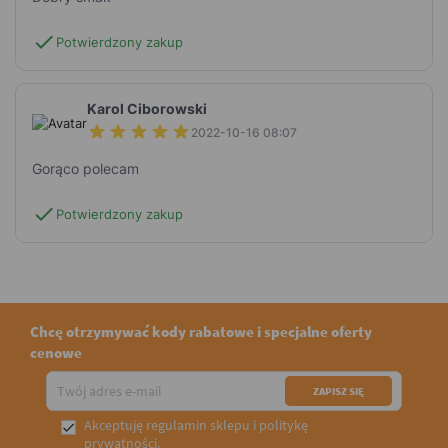
check
Potwierdzony zakup
Karol Ciborowski
2022-10-16 08:07
Gorąco polecam
check
Potwierdzony zakup
Chcę otrzymywać kody rabatowe i specjalne oferty
cenowe
Akceptuję
regulamin sklepu
i
politykę

prywatności
.