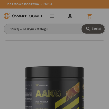
DARMOWA DOSTAWA od 249zł




Szukaj