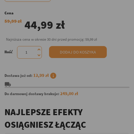
Cena
44,99 zł
59,99 zł
Najniższa cena w okresie 30 dni przed promocją:
59,99 zł
Ilość
DODAJ DO KOSZYKA
info
13,99 zł
Dostawa już od:
local_shipping
249,00 zł
Do darmowej dostawy brakuje:
NAJLEPSZE EFEKTY
OSIĄGNIESZ ŁĄCZĄC