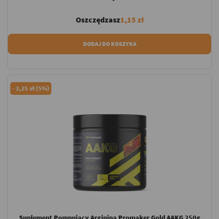
Oszczędzasz
1,15 zł
DODAJ DO KOSZYKA
-
2,25 zł (5%)
Suplement Pompujący Arginina Promaker Gold AAKG 250g