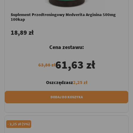
Suplement Przedtreningowy Medverita Arginina 500mg
100kap
18,89 zł
Cena zestawu:
61,63 zł
63,88 zł
Oszczędzasz
2,25 zł
DODAJ DO KOSZYKA
-
2,25 zł (5%)