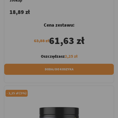
100kap
18,89 zł
Cena zestawu:
61,63 zł
63,88 zł
Oszczędzasz
2,25 zł
DODAJ DO KOSZYKA
-
2,25 zł (5%)