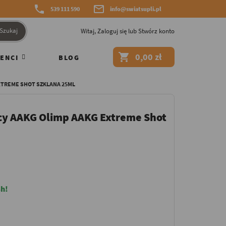


539 111 590
info@swiatsupli.pl
Szukaj
Witaj,
Zaloguj się
lub
Stwórz konto

0,00 zł
ENCI
BLOG
XTREME SHOT SZKLANA 25ML
y AAKG Olimp AAKG Extreme Shot
h!