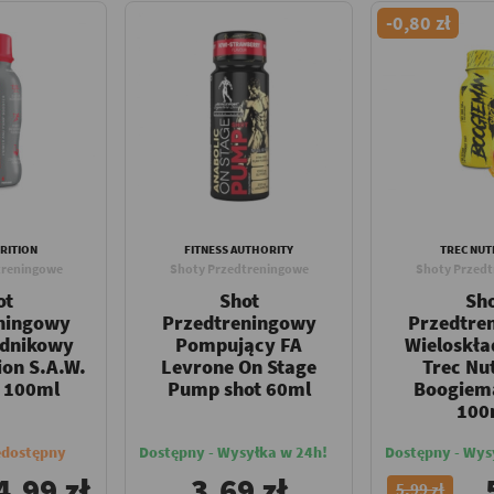
-0,80 zł
RITION
FITNESS AUTHORITY
TREC NUT
treningowe
Shoty Przedtreningowe
Shoty Przed
ot
Shot
Sh
ningowy
Przedtreningowy
Przedtre
adnikowy
Pompujący FA
Wieloskł
ion S.A.W.
Levrone On Stage
Trec Nut
t 100ml
Pump shot 60ml
Boogiem
100
edostępny
Dostępny - Wysyłka w 24h!
Dostępny - Wys
4,99 zł
3,69 zł
5,99 zł