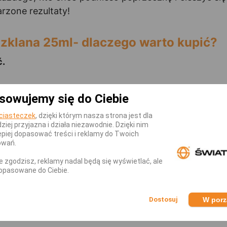
rzone rezultaty!
zklana 25ml- dlaczego warto kupić?
ć.
sowujemy się do Ciebie
nej.
 poziomie zaawansowania.
ciasteczek
, dzięki którym nasza strona jest dla
dziej przyjazna i działa niezawodnie. Dzięki nim
piej dopasować treści i reklamy do Twoich
owań.
xtreme Shot Szklana 25ml?
nie zgodzisz, reklamy nadal będą się wyświetlać, ale
rcję (25ml) na 30min minut przed treningiem lub ra
opasowane do Ciebie.
W por
KATEGORII