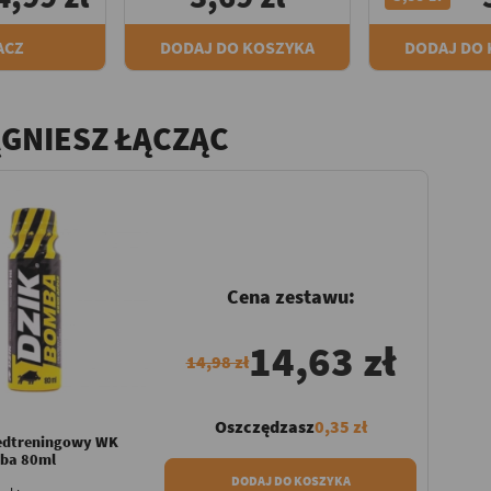
ACZ
DODAJ DO KOSZYKA
DODAJ DO
ĄGNIESZ ŁĄCZĄC
Cena zestawu:
14,63 zł
14,98 zł
Oszczędzasz
0,35 zł
edtreningowy WK
ba 80ml
DODAJ DO KOSZYKA