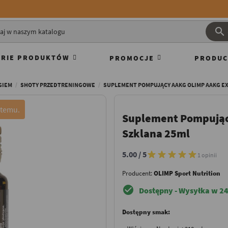

RIE PRODUKTÓW
PROMOCJE
PRODUC
GIEM
SHOTY PRZEDTRENINGOWE
SUPLEMENT POMPUJĄCY AAKG OLIMP AAKG E
Suplement Pompując
Szklana 25ml
5.00 / 5
1 opinii
Producent:
OLIMP Sport Nutrition
check_circle
Dostępny - Wysyłka w 24
Dostępny smak: