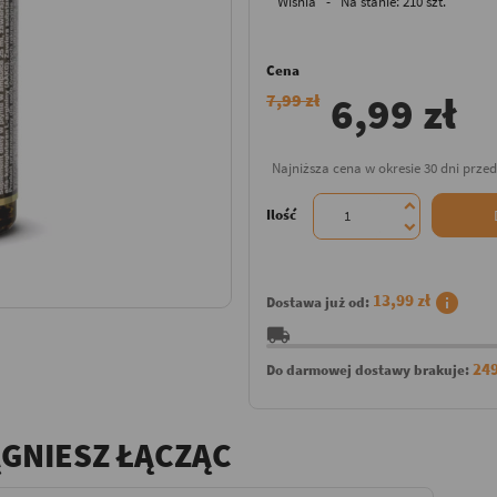
Wiśnia - Na stanie: 210 szt.
Cena
6,99 zł
7,99 zł
Najniższa cena w okresie 30 dni prze
Ilość
info
13,99 zł
Dostawa już od:
local_shipping
249
Do darmowej dostawy brakuje:
ĄGNIESZ ŁĄCZĄC