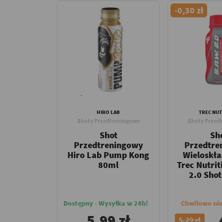
-0,30 zł
HIRO LAB
TREC NUT
Shoty Przedtreningowe
Shoty Przed
Shot
Sh
Przedtreningowy
Przedtre
Hiro Lab Pump Kong
Wieloskł
80ml
Trec Nutrit
2.0 Sho
Dostępny - Wysyłka w 24h!
Chwilowo ni
5,99 zł
5,29 zł