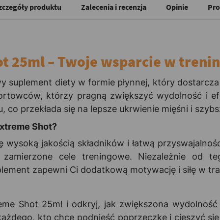
zczegóły produktu
Zalecenia i recenzja
Opinie
Pro
t 25ml – Twoje wsparcie w treni
y suplement diety w formie płynnej, który dostarc
sportowców, którzy pragną zwiększyć wydolność i e
 co przekłada się na lepsze ukrwienie mięśni i szybs
xtreme Shot?
ę wysoką jakością składników i łatwą przyswajalno
 zamierzone cele treningowe. Niezależnie od te
ment zapewni Ci dodatkową motywację i siłę w tra
eme Shot 25ml i odkryj, jak zwiększona wydolność
każdego, kto chce podnieść poprzeczkę i cieszyć się