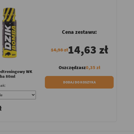
Cena zestawu:
14,63 zł
14,98 zł
Oszczędzasz
0,35 zł
edtreningowy WK
ba 80ml
DODAJ DO KOSZYKA
ak:
ł