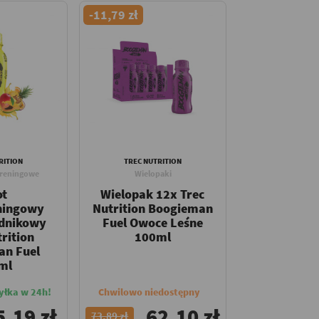
-11,79 zł
RITION
TREC NUTRITION
treningowe
Wielopaki
ot
Wielopak 12x Trec
ningowy
Nutrition Boogieman
adnikowy
Fuel Owoce Leśne
rition
100ml
an Fuel
ml
yłka w 24h!
Chwilowo niedostępny
5,19 zł
62,10 zł
73,89 zł