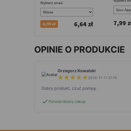
Wybierz sm
Wybierz smak:
7,99 z
6,64 zł
6,99 zł
OPINIE O PRODUKCIE
Grzegorz Kowalski
2024-11-11 21:19
Dobry produkt, czuć pompę .
check
Potwierdzony zakup