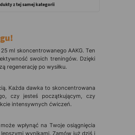
dukty z tej samej kategorii
ngu!
za 25 ml skoncentrowanego AAKG. Ten
fektywność swoich treningów. Dzięki
zą regenerację po wysiłku.
ścią. Każda dawka to skoncentrowana
go, czy jesteś początkującym, czy
kcie intensywnych ćwiczeń.
 może wpłynąć na Twoje osiągnięcia
 lepszymi wynikami. Zamów już dziś i