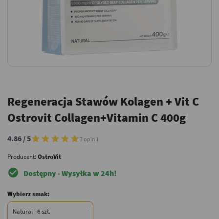
Regeneracja Stawów Kolagen + Vit C
Ostrovit Collagen+Vitamin C 400g
4.86 / 5
7 opinii
Producent:
OstroVit
check_circle
Dostępny - Wysyłka w 24h!
Wybierz smak: