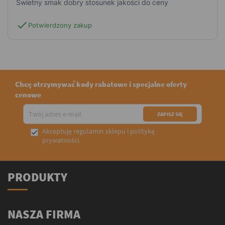
Świetny smak dobry stosunek jakości do ceny
check
Potwierdzony zakup
Chcę otrzymywać kody rabatowe i specjalne oferty
cenowe
Akceptuję
regulamin sklepu
i
politykę

prywatności
.
PRODUKTY
NASZA FIRMA