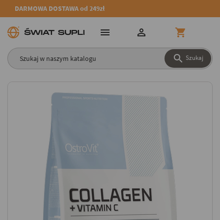
DARMOWA DOSTAWA od 249zł




Szukaj