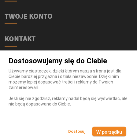
TWOJE KONTO
KONTAKT
Świat Supli - Suplementy i odżywki
Dostosowujemy się do Ciebie
ul. Stołeczna 2/lok 102
15-879 Białystok
Używamy ciasteczek, dzięki którym nasza strona jest dla
Ciebie bardziej przyjazna i działa niezawodnie. Dzięki nim
539 111 590
Telefon:
możemy lepiej dopasować treści i reklamy do Twoich
Infolinia:
Pn-Pt 9-17
zainteresowań.
info@swiatsupli.pl
E-mail:
Jeśli się nie zgodzisz, reklamy nadal będą się wyświetlać, ale
nie będą dopasowane do Ciebie.
© Copyright 2026 Świat Supli - Suplementy i odżywki. All
Rights Reserved.
W porządku