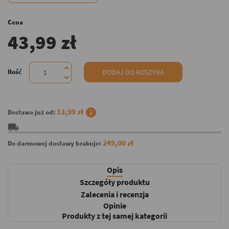
Cena
43,99 zł
Ilość
DODAJ DO KOSZYKA
info
13,99 zł
Dostawa już od:
local_shipping
249,00 zł
Do darmowej dostawy brakuje:
Opis
Szczegóły produktu
Zalecenia i recenzja
Opinie
Produkty z tej samej kategorii